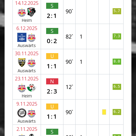
14.12.2025
S
90`
5.7
2:1
Heim
6.12.2025
S
82`
1
7.3
0:2
Auswärts
30.11.2025
U
90`
1
8.0
1:1
Auswärts
23.11.2025
N
12`
6.5
2:3
Heim
9.11.2025
U
90`
6.2
1:1
Auswärts
2.11.2025
S