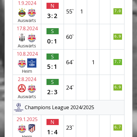
1.9.2024
N
55`
1
7.0
3:2
Auswärts
17.8.2024
S
60`
6.9
0:1
Auswärts
10.8.2024
S
64`
1
7.7
5:1
Heim
2.8.2024
S
24`
6.9
2:3
Auswärts
Champions League 2024/2025
29.1.2025
N
23`
6.7
1:4
Heim