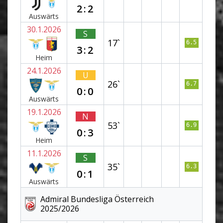
2:2
Auswärts
30.1.2026
S
17`
6.5
3:2
Heim
24.1.2026
U
26`
6.7
0:0
Auswärts
19.1.2026
N
53`
6.9
0:3
Heim
11.1.2026
S
35`
6.3
0:1
Auswärts
Admiral Bundesliga Österreich
2025/2026