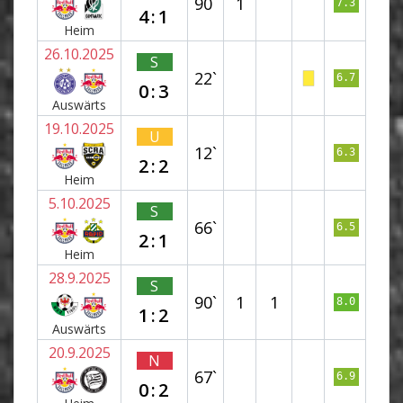
90`
1
7.3
4:1
Heim
26.10.2025
S
22`
6.7
0:3
Auswärts
19.10.2025
U
12`
6.3
2:2
Heim
5.10.2025
S
66`
6.5
2:1
Heim
28.9.2025
S
90`
1
1
8.0
1:2
Auswärts
20.9.2025
N
67`
6.9
0:2