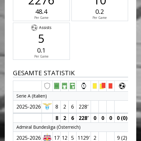
2276
10
48.4
0.2
Per Game
Per Game
Assists
5
0.1
Per Game
GESAMTE STATISTIK
Serie A (Italien)
2025-2026
8
2
6
228′
8
2
6
228′
0
0
0
0 (0)
0
Admiral Bundesliga (Österreich)
2025-2026
17
12
5
1129′
2
9 (2)
2