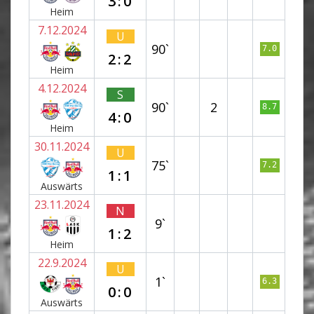
3:0
Heim
7.12.2024
U
90`
7.0
2:2
Heim
4.12.2024
S
90`
2
8.7
4:0
Heim
30.11.2024
U
75`
7.2
1:1
Auswärts
23.11.2024
N
9`
1:2
Heim
22.9.2024
U
1`
6.3
0:0
Auswärts