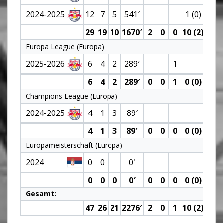
2024-2025
12
7
5
541′
1 (0)
3
29
19
10
1670′
2
0
0
10 (2)
5
Europa League (Europa)
2025-2026
6
4
2
289′
1
6
4
2
289′
0
0
1
0 (0)
0
Champions League (Europa)
2024-2025
4
1
3
89′
4
1
3
89′
0
0
0
0 (0)
0
Europameisterschaft (Europa)
2024
0
0
0′
0
0
0
0′
0
0
0
0 (0)
0
Gesamt:
47
26
21
2276′
2
0
1
10 (2)
5