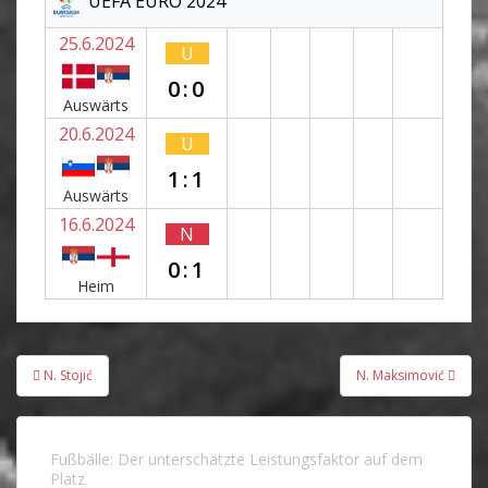
UEFA EURO 2024
25.6.2024
U
0:0
Auswärts
20.6.2024
U
1:1
Auswärts
16.6.2024
N
0:1
Heim
Beitragsnavigation
N. Stojić
N. Maksimović
Fußbälle: Der unterschätzte Leistungsfaktor auf dem
Platz