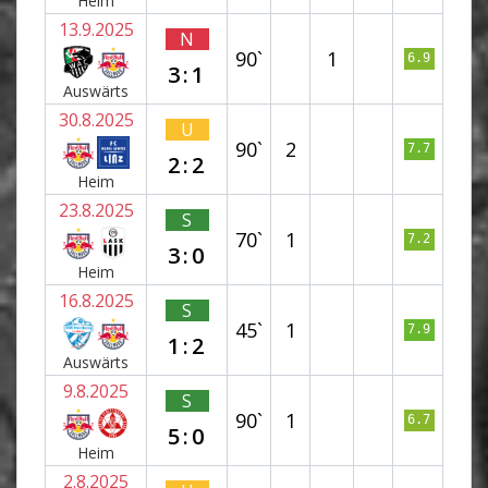
Heim
13.9.2025
N
90`
1
6.9
3:1
Auswärts
30.8.2025
U
90`
2
7.7
2:2
Heim
23.8.2025
S
70`
1
7.2
3:0
Heim
16.8.2025
S
45`
1
7.9
1:2
Auswärts
9.8.2025
S
90`
1
6.7
5:0
Heim
2.8.2025