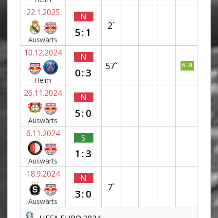
22.1.2025
N
2`
5:1
Auswärts
10.12.2024
N
57`
6.9
0:3
Heim
26.11.2024
N
5:0
Auswärts
6.11.2024
S
1:3
Auswärts
18.9.2024
N
7`
3:0
Auswärts