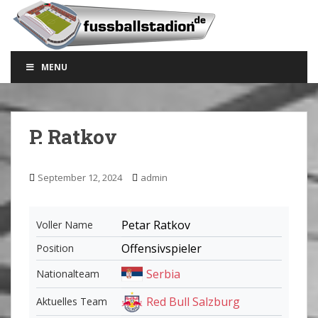
S
k
i
p
MENU
t
o
m
a
P. Ratkov
i
n
c
September 12, 2024
admin
o
n
t
Petar Ratkov
Voller Name
e
Offensivspieler
Position
n
t
Serbia
Nationalteam
Red Bull Salzburg
Aktuelles Team