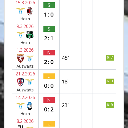
15.3.2026
S
1:0
Heim
9.3.2026
S
2:1
Heim
1.3.2026
N
45`
6.7
2:0
Auswärts
21.2.2026
U
18`
6.3
0:0
Auswärts
14.2.2026
N
23`
6.9
0:2
Heim
8.2.2026
U