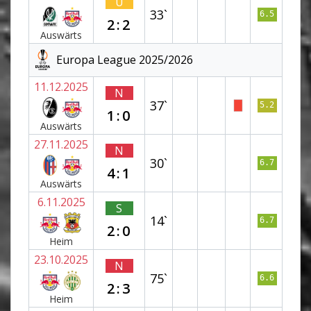
U
33`
6.5
2:2
Auswärts
Europa League 2025/2026
11.12.2025
N
37`
5.2
1:0
Auswärts
27.11.2025
N
30`
6.7
4:1
Auswärts
6.11.2025
S
14`
6.7
2:0
Heim
23.10.2025
N
75`
6.6
2:3
Heim