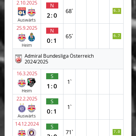
2.10.2025
N
68`
6.3
2:0
Auswärts
25.9.2025
N
65`
6.7
0:1
Heim
Admiral Bundesliga Österreich
2024/2025
16.3.2025
S
1`
1:0
Heim
22.2.2025
S
1`
0:1
Auswärts
14.12.2024
S
71`
7.0