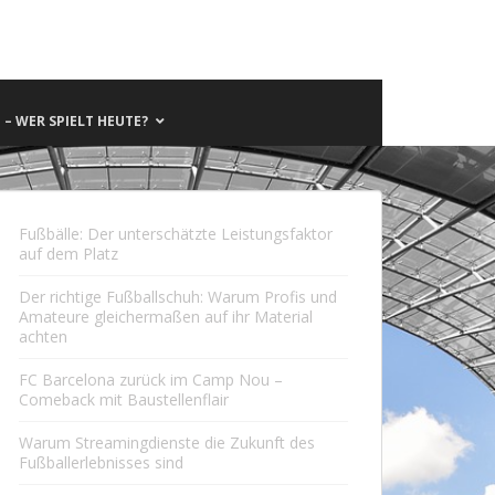
– WER SPIELT HEUTE?
Fußbälle: Der unterschätzte Leistungsfaktor
auf dem Platz
Der richtige Fußballschuh: Warum Profis und
Amateure gleichermaßen auf ihr Material
achten
FC Barcelona zurück im Camp Nou –
Comeback mit Baustellenflair
Warum Streamingdienste die Zukunft des
Fußballerlebnisses sind