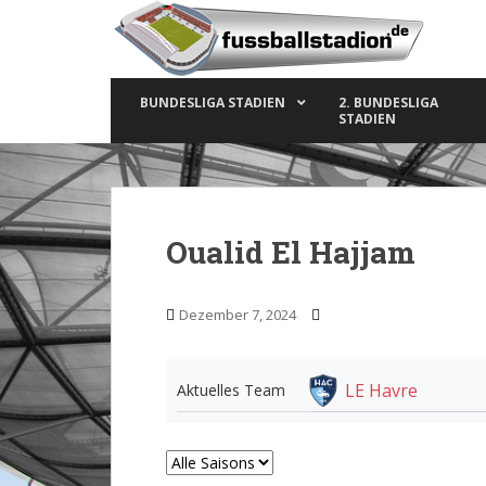
S
k
i
p
BUNDESLIGA STADIEN
2. BUNDESLIGA
t
STADIEN
o
m
a
i
n
Oualid El Hajjam
c
o
n
Dezember 7, 2024
t
e
n
LE Havre
Aktuelles Team
t