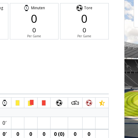
ng
Minuten
Tore
0
0
0
0
Per Game
Per Game
0′
0′
0
0
0
0 (0)
0
0