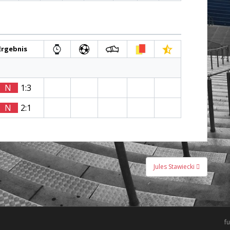
Ergebnis
N
1:3
N
2:1
Jules Stawiecki
f