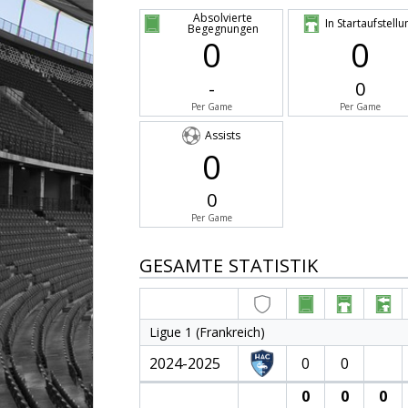
Absolvierte
In Startaufstellu
Begegnungen
0
0
-
0
Per Game
Per Game
Assists
0
0
Per Game
GESAMTE STATISTIK
Ligue 1 (Frankreich)
2024-2025
0
0
0
0
0