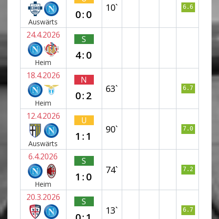
10`
6.6
0:0
Auswärts
24.4.2026
S
4:0
Heim
18.4.2026
N
63`
6.7
0:2
Heim
12.4.2026
U
90`
7.0
1:1
Auswärts
6.4.2026
S
74`
7.2
1:0
Heim
20.3.2026
S
13`
6.7
0:1