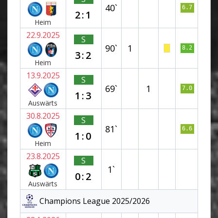
40`
6.7
2:1
Heim
22.9.2025
S
90`
1
8.2
3:2
Heim
13.9.2025
S
69`
1
7.0
1:3
Auswärts
30.8.2025
S
81`
6.6
1:0
Heim
23.8.2025
S
1`
0:2
Auswärts
Champions League 2025/2026