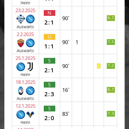
Heim
23.2.2025
N
90`
6.7
2:1
Auswärts
2.2.2025
U
90`
1
7.5
1:1
Auswärts
25.1.2025
S
90`
7.2
2:1
Heim
18.1.2025
S
16`
6.7
2:3
Auswärts
12.1.2025
S
83`
7.3
2:0
Heim