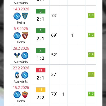
Auswärts
14.3.2026
S
73`
7.0
2:1
Heim
6.3.2026
S
69`
1
7.2
2:1
Heim
28.2.2026
S
52`
6.9
1:2
Auswärts
22.2.2026
N
27`
6.5
2:1
Auswärts
15.2.2026
U
70`
1
7.9
2:2
Heim