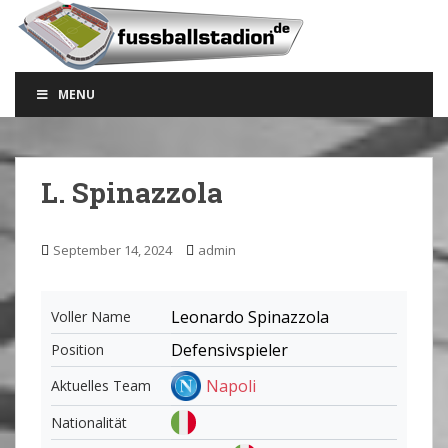
S
k
i
p
MENU
t
o
m
a
L. Spinazzola
i
n
c
September 14, 2024
admin
o
n
t
Leonardo Spinazzola
Voller Name
e
Defensivspieler
Position
n
t
Napoli
Aktuelles Team
Nationalität