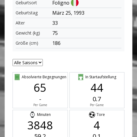
Foligno
Geburtsort
März 25, 1993
Geburtstag
33
Alter
75
Gewicht (kg)
186
Größe (cm)
Absolvierte Begegnungen
In Startaufstellung
65
44
-
0.7
Per Game
Per Game
Minuten
Tore
3848
4
59.2
0.1