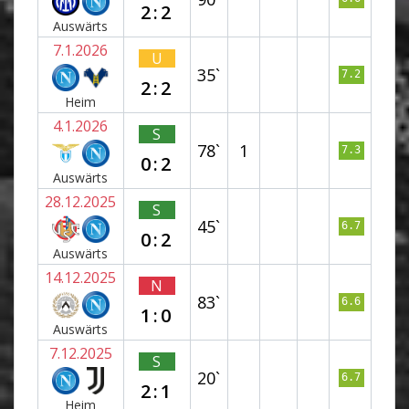
2:2
Auswärts
7.1.2026
U
35`
7.2
2:2
Heim
4.1.2026
S
78`
1
7.3
0:2
Auswärts
28.12.2025
S
45`
6.7
0:2
Auswärts
14.12.2025
N
83`
6.6
1:0
Auswärts
7.12.2025
S
20`
6.7
2:1
Heim