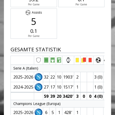
Per Game
Per Game
Assists
5
0.1
Per Game
GESAMTE STATISTIK
Serie A (Italien)
2025-2026
32
22
10
1903′
2
3 (0)
3
2024-2025
27
17
10
1517′
1
1 (0)
1
59
39
20
3420′
3
0
0
4 (0)
4
Champions League (Europa)
2025-2026
6
5
1
428′
1
1