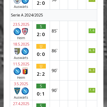
2:0
Auswärts
Serie A 2024/2025
23.5.2025
S
85`
7.6
2:0
Heim
18.5.2025
U
86`
6.9
0:0
Auswärts
11.5.2025
U
90`
6.3
2:2
Heim
3.5.2025
S
90`
7.0
0:1
Auswärts
27.4.2025
S