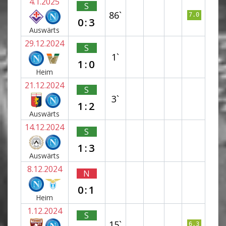
4.1.2025
S
86`
7.0
0:3
Auswärts
29.12.2024
S
1`
1:0
Heim
21.12.2024
S
3`
1:2
Auswärts
14.12.2024
S
1:3
Auswärts
8.12.2024
N
0:1
Heim
1.12.2024
S
15`
6.3