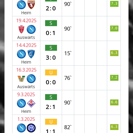
90`
7.3
2:0
Heim
19.4.2025
S
90`
7.0
0:1
Auswärts
14.4.2025
S
15`
6.3
3:0
Heim
16.3.2025
U
76`
7.2
0:0
Auswärts
9.3.2025
S
90`
6.6
2:1
Heim
1.3.2025
U
82`
6.3
1:1