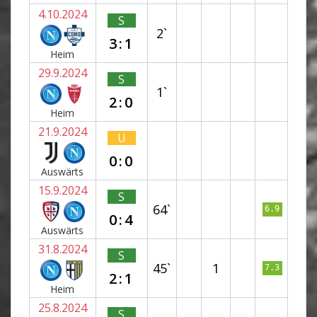
4.10.2024
S
2`
3:1
Heim
29.9.2024
S
1`
2:0
Heim
21.9.2024
U
0:0
Auswärts
15.9.2024
S
64`
6.9
0:4
Auswärts
31.8.2024
S
45`
1
7.3
2:1
Heim
25.8.2024
S