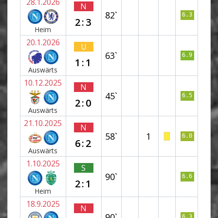
28.1.2026
N
82`
6.3
2:3
Heim
20.1.2026
U
63`
6.9
1:1
Auswärts
10.12.2025
N
45`
6.5
2:0
Auswärts
21.10.2025
N
58`
1
6.0
6:2
Auswärts
1.10.2025
S
90`
6.6
2:1
Heim
18.9.2025
N
90`
6.3