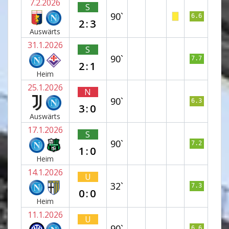
7.2.2026
S
90`
6.6
2:3
Auswärts
31.1.2026
S
90`
7.7
2:1
Heim
25.1.2026
N
90`
6.3
3:0
Auswärts
17.1.2026
S
90`
7.2
1:0
Heim
14.1.2026
U
32`
7.3
0:0
Heim
11.1.2026
U
90`
6.6