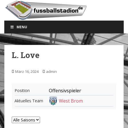
S
k
i
p
MENU
t
o
m
a
L. Love
i
n
c
März 16, 2024
admin
o
n
t
Offensivspieler
Position
e
West Brom
Aktuelles Team
n
t