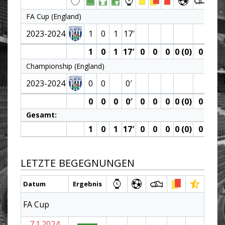
FA Cup (England)
2023-2024
1
0
1
17′
1
0
1
17′
0
0
0
0 (0)
0
0
Championship (England)
2023-2024
0
0
0′
0
0
0
0′
0
0
0
0 (0)
0
0
Gesamt:
1
0
1
17′
0
0
0
0 (0)
0
0
LETZTE BEGEGNUNGEN
Datum
Ergebnis
FA Cup
7.1.2024