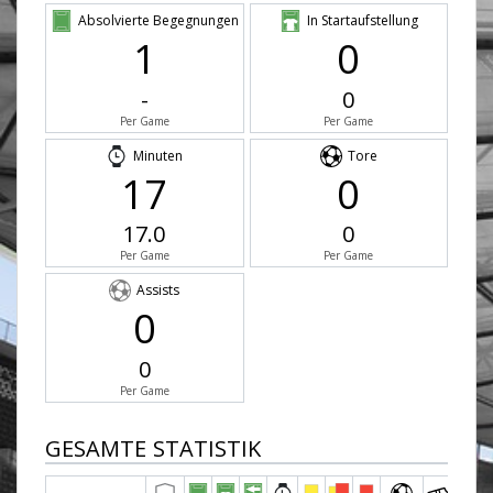
Absolvierte Begegnungen
In Startaufstellung
1
0
-
0
Per Game
Per Game
Minuten
Tore
17
0
17.0
0
Per Game
Per Game
Assists
0
0
Per Game
GESAMTE STATISTIK