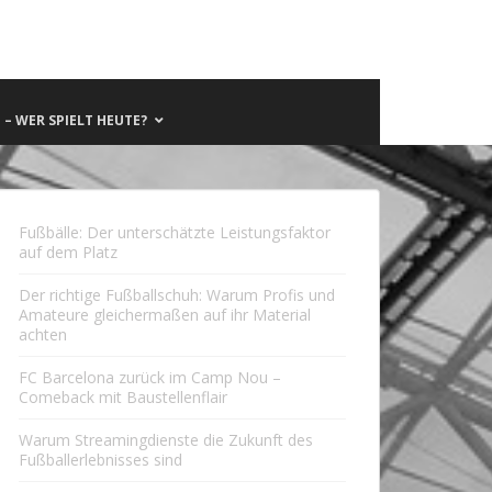
– WER SPIELT HEUTE?
Fußbälle: Der unterschätzte Leistungsfaktor
auf dem Platz
Der richtige Fußballschuh: Warum Profis und
Amateure gleichermaßen auf ihr Material
achten
FC Barcelona zurück im Camp Nou –
Comeback mit Baustellenflair
Warum Streamingdienste die Zukunft des
Fußballerlebnisses sind