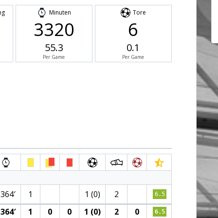
ng
Minuten
Tore
3320
6
55.3
0.1
Per Game
Per Game
1364′
1
1 (0)
2
6.5
364′
1
0
0
1 (0)
2
0
6.5