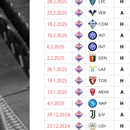
28.2.2025
H
LEC
23.2.2025
A
VER
16.2.2025
H
COM
10.2.2025
A
INT
6.2.2025
H
INT
2.2.2025
H
GEN
26.1.2025
A
LAZ
19.1.2025
H
TOR
13.1.2025
A
MON
4.1.2025
H
NAP
29.12.2024
A
JUV
23.12.2024
H
UDI