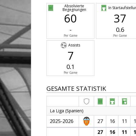
Absolvierte
In Startaufstellu
Begegnungen
60
37
-
0.6
Per Game
Per Game
Assists
7
0.1
Per Game
GESAMTE STATISTIK
La Liga (Spanien)
2025-2026
27
16
11
27
16
11
1