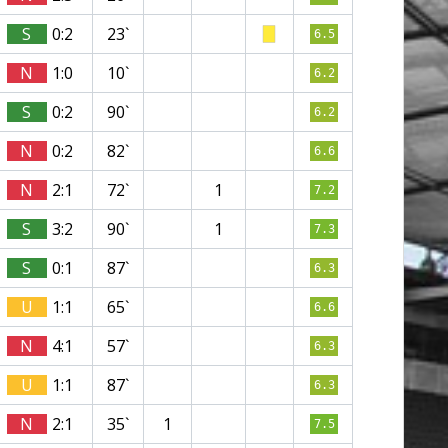
S
0:2
23`
6.5
N
1:0
10`
6.2
S
0:2
90`
6.2
N
0:2
82`
6.6
N
2:1
72`
1
7.2
S
3:2
90`
1
7.3
S
0:1
87`
6.3
U
1:1
65`
6.6
N
4:1
57`
6.3
U
1:1
87`
6.3
N
2:1
35`
1
7.5