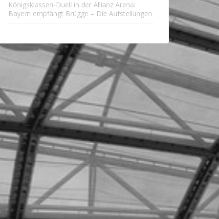
Königsklassen-Duell in der Allianz Arena:
Bayern empfängt Brügge – Die Aufstellungen