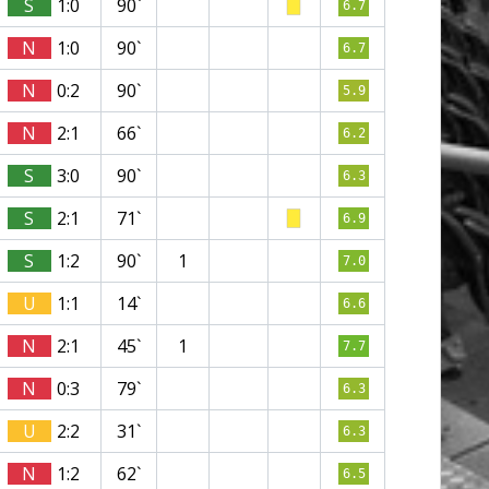
S
1:0
90`
6.7
N
1:0
90`
6.7
N
0:2
90`
5.9
N
2:1
66`
6.2
S
3:0
90`
6.3
S
2:1
71`
6.9
S
1:2
90`
1
7.0
U
1:1
14`
6.6
N
2:1
45`
1
7.7
N
0:3
79`
6.3
U
2:2
31`
6.3
N
1:2
62`
6.5