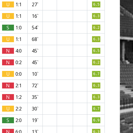
U
1:1
27`
6.5
U
1:1
16`
6.3
S
1:0
54`
6.2
U
1:1
68`
6.3
N
4:0
45`
6.5
N
0:2
45`
6.2
U
0:0
10`
6.7
N
2:1
72`
6.3
N
1:2
35`
6.3
U
2:2
30`
6.7
S
2:0
19`
6.9
N
6:0
13`
6.3