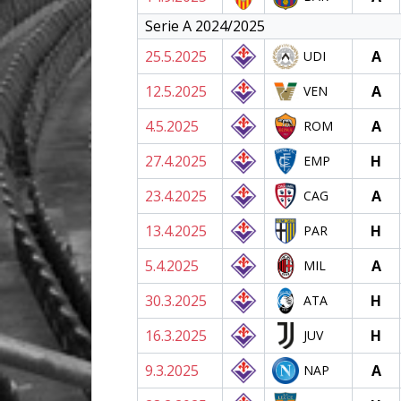
Serie A 2024/2025
25.5.2025
A
UDI
12.5.2025
A
VEN
4.5.2025
A
ROM
27.4.2025
H
EMP
23.4.2025
A
CAG
13.4.2025
H
PAR
5.4.2025
A
MIL
30.3.2025
H
ATA
16.3.2025
H
JUV
9.3.2025
A
NAP