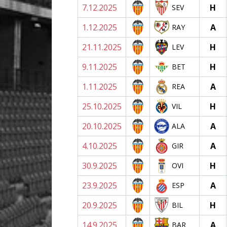
7.12.2025
H
SEV
1.12.2025
A
RAY
21.11.2025
H
LEV
9.11.2025
H
BET
1.11.2025
A
REA
25.10.2025
H
VIL
20.10.2025
A
ALA
4.10.2025
A
GIR
30.9.2025
H
OVI
23.9.2025
A
ESP
20.9.2025
H
BIL
14.9.2025
A
BAR