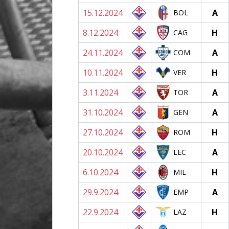
15.12.2024
A
BOL
8.12.2024
H
CAG
24.11.2024
A
COM
10.11.2024
H
VER
3.11.2024
A
TOR
31.10.2024
A
GEN
27.10.2024
H
ROM
20.10.2024
A
LEC
6.10.2024
H
MIL
29.9.2024
A
EMP
22.9.2024
H
LAZ