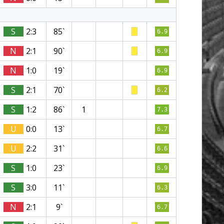
S
2:3
85`
6.9
N
2:1
90`
6.9
N
1:0
19`
6.9
S
2:1
70`
6.2
S
1:2
86`
1
7.3
U
0:0
13`
6.7
U
2:2
31`
6.6
S
1:0
23`
6.9
S
3:0
11`
6.3
N
2:1
9`
6.7