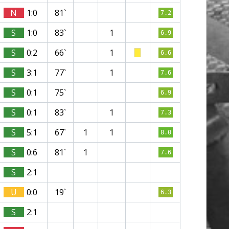
N
1:0
81`
7.2
S
1:0
83`
1
6.9
S
0:2
66`
1
6.6
S
3:1
77`
1
7.6
S
0:1
75`
6.9
S
0:1
83`
1
7.3
S
5:1
67`
1
1
8.0
S
0:6
81`
1
7.6
S
2:1
U
0:0
19`
6.3
S
2:1