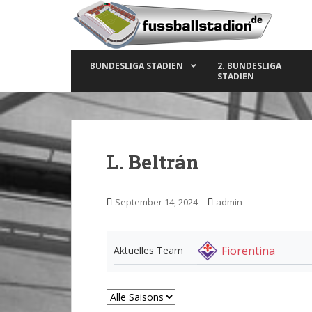
S
k
i
p
BUNDESLIGA STADIEN
2. BUNDESLIGA
t
STADIEN
o
m
a
i
n
L. Beltrán
c
o
n
September 14, 2024
admin
t
e
n
Fiorentina
Aktuelles Team
t