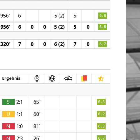
1956′
6
5 (2)
5
6.8
956′
6
0
0
5 (2)
5
0
6.8
320′
7
0
0
6 (2)
7
0
6.7
Ergebnis
S
2:1
65`
6.3
U
1:1
60`
6.2
N
1:0
81`
6.3
N
2:3
26`
6.7