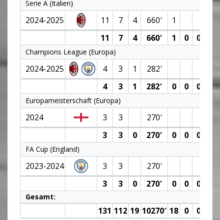
Serie A (Italien)
2024-2025
11
7
4
660′
1
11
7
4
660′
1
0
0
0 (0
Champions League (Europa)
2024-2025
4
3
1
282′
4
3
1
282′
0
0
0
0 (0
Europameisterschaft (Europa)
2024
3
3
270′
3
3
0
270′
0
0
0
0 (0
FA Cup (England)
2023-2024
3
3
270′
3
3
0
270′
0
0
0
0 (0
Gesamt:
131
112
19
10270′
18
0
0
0 (0