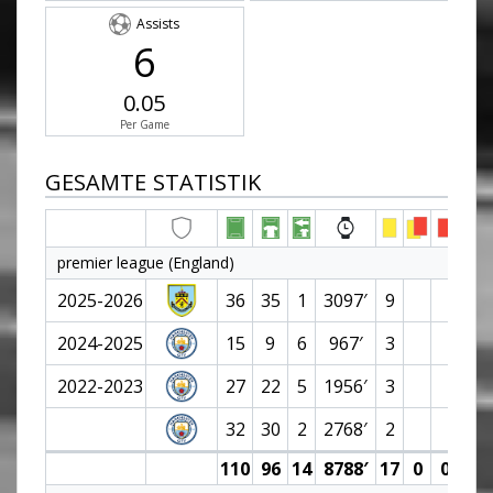
Assists
6
0.05
Per Game
GESAMTE STATISTIK
premier league (England)
2025-2026
36
35
1
3097′
9
2024-2025
15
9
6
967′
3
2022-2023
27
22
5
1956′
3
32
30
2
2768′
2
110
96
14
8788′
17
0
0
0 (0