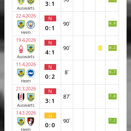
3:1
Auswärts
22.4.2026
N
90`
6.9
0:1
Heim
19.4.2026
N
90`
6.2
4:1
Auswärts
11.4.2026
N
8`
6.7
0:2
Heim
21.3.2026
N
87`
7.0
3:1
Auswärts
14.3.2026
U
90`
7.2
0:0
Heim