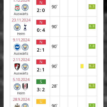
1.12.2024
N
90`
6.3
2:0
Auswärts
23.11.2024
N
90`
6.9
0:4
Heim
9.11.2024
N
90`
7.0
2:1
Auswärts
2.11.2024
N
90`
6.2
2:1
Auswärts
5.10.2024
S
28`
6.5
3:2
Heim
28.9.2024
U
90`
7.2