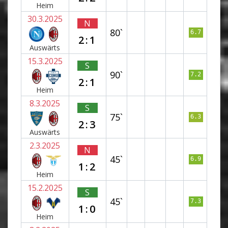
Heim
30.3.2025
N
80`
6.7
2:1
Auswärts
15.3.2025
S
90`
7.2
2:1
Heim
8.3.2025
S
75`
6.3
2:3
Auswärts
2.3.2025
N
45`
6.9
1:2
Heim
15.2.2025
S
45`
7.3
1:0
Heim