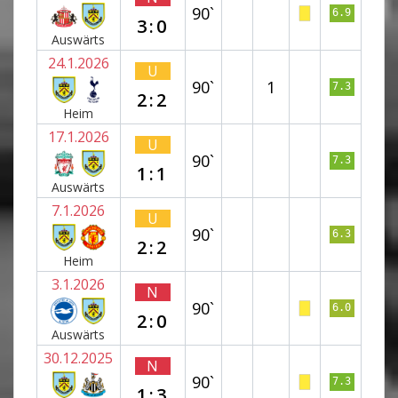
90`
6.9
3:0
Auswärts
24.1.2026
U
90`
1
7.3
2:2
Heim
17.1.2026
U
90`
7.3
1:1
Auswärts
7.1.2026
U
90`
6.3
2:2
Heim
3.1.2026
N
90`
6.0
2:0
Auswärts
30.12.2025
N
90`
7.3
1:3