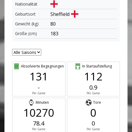
Nationalität
Sheffield
Geburtsort
80
Gewicht (kg)
183
Größe (cm)
Absolvierte Begegnungen
In Startaufstellung
131
112
-
0.9
Per Game
Per Game
Minuten
Tore
10270
0
78.4
0
Per Game
Per Game