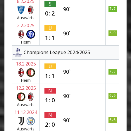
8.2.2025
S
90`
7.7
0:2
Auswärts
2.2.2025
U
90`
6.9
1:1
Heim
Champions League 2024/2025
18.2.2025
U
90`
7.3
1:1
Heim
12.2.2025
N
90`
6.9
1:0
Auswärts
11.12.2024
N
90`
6.6
2:0
Auswärts