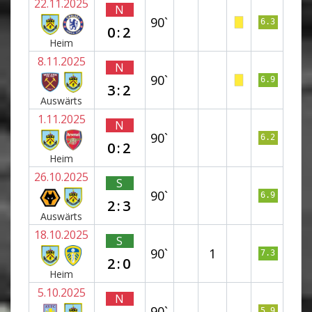
22.11.2025
N
90`
6.3
0:2
Heim
8.11.2025
N
90`
6.9
3:2
Auswärts
1.11.2025
N
90`
6.2
0:2
Heim
26.10.2025
S
90`
6.9
2:3
Auswärts
18.10.2025
S
90`
1
7.3
2:0
Heim
5.10.2025
N
90`
5.9