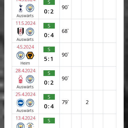
S
90`
0:2
Auswärts
11.5.2024
S
68`
0:4
Auswärts
4.5.2024
S
90`
5:1
Heim
28.4.2024
S
90`
0:2
Auswärts
25.4.2024
S
79`
2
0:4
Auswärts
13.4.2024
S