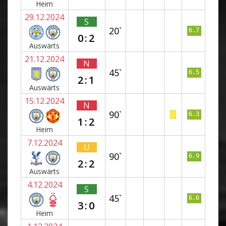
Heim
29.12.2024
S
20`
6.7
0:2
Auswärts
21.12.2024
N
45`
6.5
2:1
Auswärts
15.12.2024
N
90`
6.3
1:2
Heim
7.12.2024
U
90`
6.9
2:2
Auswärts
4.12.2024
S
45`
6.6
3:0
Heim