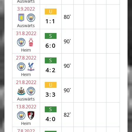
Auswärts
3.9.2022
U
80`
1:1
Auswärts
31.8.2022
S
90`
6:0
Heim
27.8.2022
S
90`
4:2
Heim
21.8.2022
U
90`
3:3
Auswärts
13.8.2022
S
82`
4:0
Heim
7.8.2022