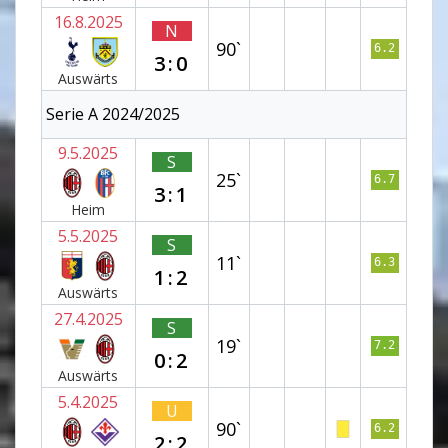
16.8.2025
N
90`
6.2
3:0
Auswärts
Serie A 2024/2025
9.5.2025
S
25`
6.7
3:1
Heim
5.5.2025
S
11`
6.3
1:2
Auswärts
27.4.2025
S
19`
7.2
0:2
Auswärts
5.4.2025
U
90`
6.2
2:2