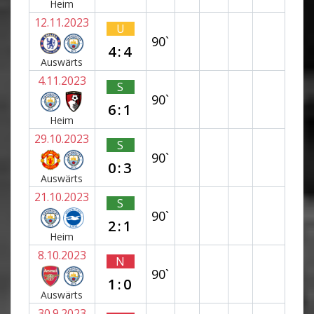
Heim
12.11.2023
U
90`
4:4
Auswärts
4.11.2023
S
90`
6:1
Heim
29.10.2023
S
90`
0:3
Auswärts
21.10.2023
S
90`
2:1
Heim
8.10.2023
N
90`
1:0
Auswärts
30.9.2023