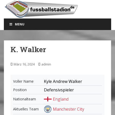
S
k
i
p
MENU
t
o
m
a
K. Walker
i
n
c
März 16, 2024
admin
o
n
t
Kyle Andrew Walker
Voller Name
e
Defensivspieler
Position
n
t
England
Nationalteam
Manchester City
Aktuelles Team