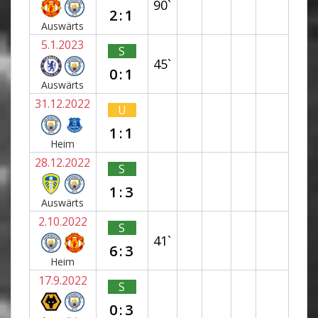
90`
2:1
Auswärts
5.1.2023
S
45`
0:1
Auswärts
31.12.2022
U
1:1
Heim
28.12.2022
S
1:3
Auswärts
2.10.2022
S
41`
6:3
Heim
17.9.2022
S
0:3