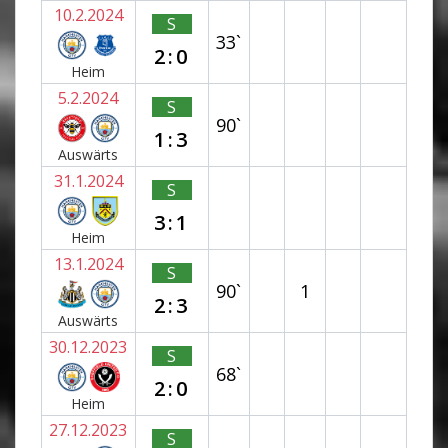
10.2.2024
S
33`
2:0
Heim
5.2.2024
S
90`
1:3
Auswärts
31.1.2024
S
3:1
Heim
13.1.2024
S
90`
1
2:3
Auswärts
30.12.2023
S
68`
2:0
Heim
27.12.2023
S