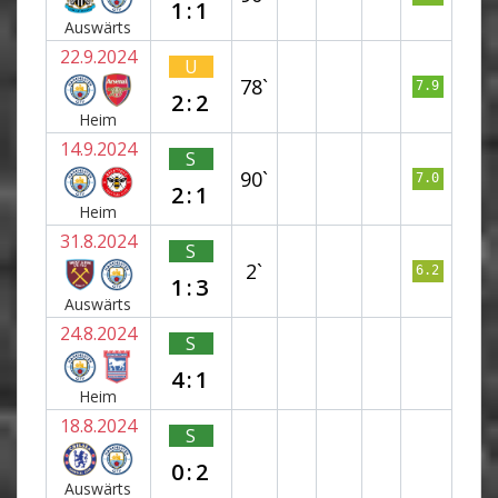
1:1
Auswärts
22.9.2024
U
78`
7.9
2:2
Heim
14.9.2024
S
90`
7.0
2:1
Heim
31.8.2024
S
2`
6.2
1:3
Auswärts
24.8.2024
S
4:1
Heim
18.8.2024
S
0:2
Auswärts