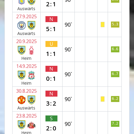
2:1
Auswärts
27.9.2025
N
90`
5.3
5:1
Auswärts
20.9.2025
U
90`
6.6
1:1
Heim
14.9.2025
N
90`
6.7
0:1
Heim
30.8.2025
N
90`
6.2
3:2
Auswärts
23.8.2025
S
90`
7.2
2:0
Heim