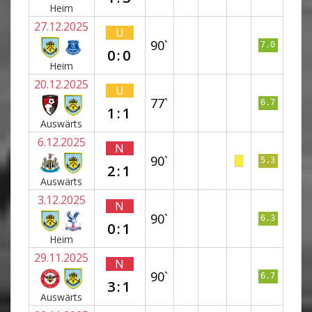
Heim
27.12.2025
U
90`
7.0
0:0
Heim
20.12.2025
U
77`
6.7
1:1
Auswärts
6.12.2025
N
90`
5.3
2:1
Auswärts
3.12.2025
N
90`
6.3
0:1
Heim
29.11.2025
N
90`
6.7
3:1
Auswärts