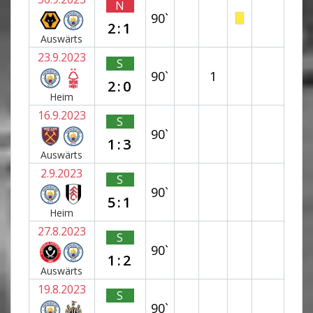
N
90`
2:1
Auswärts
23.9.2023
S
90`
1
2:0
Heim
16.9.2023
S
90`
1:3
Auswärts
2.9.2023
S
90`
5:1
Heim
27.8.2023
S
90`
1:2
Auswärts
19.8.2023
S
90`