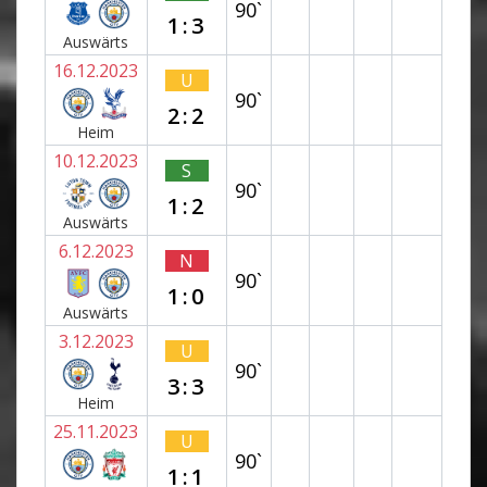
90`
1:3
Auswärts
16.12.2023
U
90`
2:2
Heim
10.12.2023
S
90`
1:2
Auswärts
6.12.2023
N
90`
1:0
Auswärts
3.12.2023
U
90`
3:3
Heim
25.11.2023
U
90`
1:1