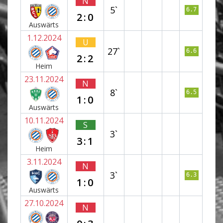
N
5`
6.7
2:0
Auswärts
1.12.2024
U
27`
6.6
2:2
Heim
23.11.2024
N
8`
6.5
1:0
Auswärts
10.11.2024
S
3`
3:1
Heim
3.11.2024
N
3`
6.3
1:0
Auswärts
27.10.2024
N