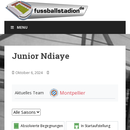
S
k
i
p
MENU
t
o
m
a
Junior Ndiaye
i
n
c
Oktober 6, 2024
o
n
t
Montpellier
Aktuelles Team
e
n
t
Absolvierte Begegnungen
In Startaufstellung