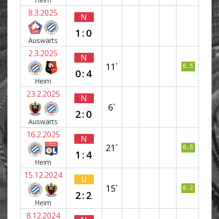
8.3.2025
N
1:0
Auswärts
2.3.2025
N
11`
6.5
0:4
Heim
23.2.2025
N
6`
2:0
Auswärts
16.2.2025
N
21`
6.5
1:4
Heim
15.12.2024
U
15`
6.2
2:2
Heim
8.12.2024