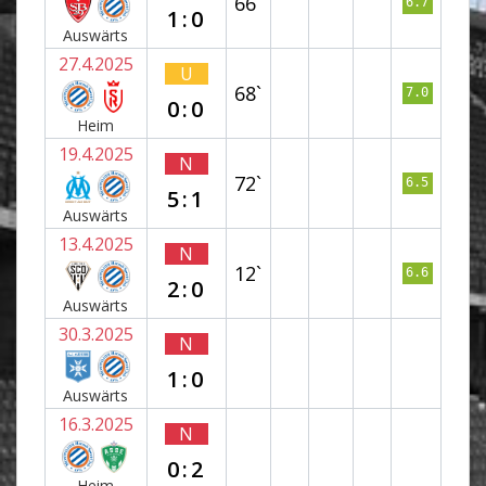
66`
6.7
1:0
Auswärts
27.4.2025
U
68`
7.0
0:0
Heim
19.4.2025
N
72`
6.5
5:1
Auswärts
13.4.2025
N
12`
6.6
2:0
Auswärts
30.3.2025
N
1:0
Auswärts
16.3.2025
N
0:2
Heim