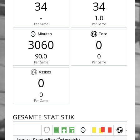
34
34
-
1.0
Per Game
Per Game
Minuten
Tore
3060
0
90.0
0
Per Game
Per Game
Assists
0
0
Per Game
GESAMTE STATISTIK
Admiral Bundesliga (Österreich)