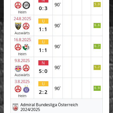
N
90`
5.0
0:3
Heim
24.8.2025
U
90`
6.6
1:1
Auswärts
16.8.2025
U
90`
6.7
1:1
Heim
9.8.2025
N
90`
5.2
5:0
Auswärts
3.8.2025
U
90`
6.9
2:2
Heim
Admiral Bundesliga Österreich
2024/2025