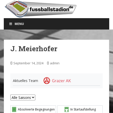
S
k
i
p
MENU
t
o
m
a
J. Meierhofer
i
n
c
September 14, 2024
admin
o
n
t
Grazer AK
Aktuelles Team
e
n
t
Absolvierte Begegnungen
In Startaufstellung