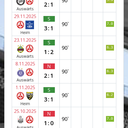
90`
5.9
2:1
Auswärts
29.11.2025
S
90`
7.0
3:1
Heim
23.11.2025
S
90`
6.3
1:2
Auswärts
8.11.2025
N
90`
6.3
2:1
Auswärts
1.11.2025
S
90`
6.2
3:1
Heim
25.10.2025
N
90`
7.0
1:0
Auswärts