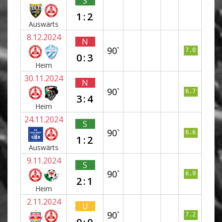
S
1:2
Auswärts
8.12.2024
N
90`
7.0
0:3
Heim
30.11.2024
N
90`
6.7
3:4
Heim
24.11.2024
S
90`
6.6
1:2
Auswärts
9.11.2024
S
90`
6.9
2:1
Heim
2.11.2024
U
90`
7.2