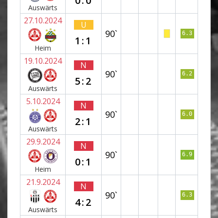
0:0
Auswärts
27.10.2024
U
90`
6.3
1:1
Heim
19.10.2024
N
90`
6.2
5:2
Auswärts
5.10.2024
N
90`
6.0
2:1
Auswärts
29.9.2024
N
90`
6.9
0:1
Heim
21.9.2024
N
90`
6.3
4:2
Auswärts