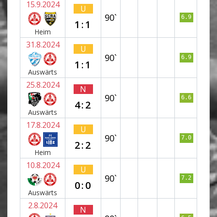
15.9.2024
U
90`
6.9
1:1
Heim
31.8.2024
U
90`
6.9
1:1
Auswärts
25.8.2024
N
90`
6.6
4:2
Auswärts
17.8.2024
U
90`
7.0
2:2
Heim
10.8.2024
U
90`
7.2
0:0
Auswärts
2.8.2024
N