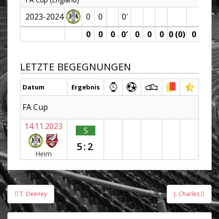
2023-2024
0
0
0′
0
0
0
0′
0
0
0
0 (0)
0
0
LETZTE BEGEGNUNGEN
Datum
Ergebnis
FA Cup
14.11.2023
S
5:2
Heim
Beitragsnavigation
T. Deeney
J. Charles