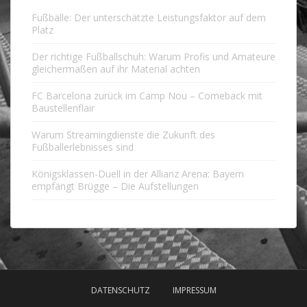
Fußbälle: Der unterschätzte Leistungsfaktor auf dem
Platz
Der richtige Fußballschuh: Warum Profis und Amateure
gleichermaßen auf ihr Material achten
FC Barcelona zurück im Camp Nou – Comeback mit
Baustellenflair
Warum Streamingdienste die Zukunft des
Fußballerlebnisses sind
Königsklassen-Duell in der Allianz Arena: Bayern
empfängt Brügge – Die Aufstellungen
DATENSCHUTZ
IMPRESSUM