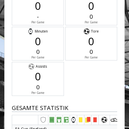
0
0
-
0
Per Game
Per Game
Minuten
Tore
0
0
0
0
Per Game
Per Game
Assists
0
0
Per Game
GESAMTE STATISTIK
FA Cup (England)