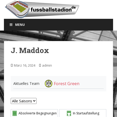
S
k
i
p
MENU
t
o
m
a
J. Maddox
i
n
c
März 16, 2024
admin
o
n
t
Forest Green
Aktuelles Team
e
n
t
Absolvierte Begegnungen
In Startaufstellung