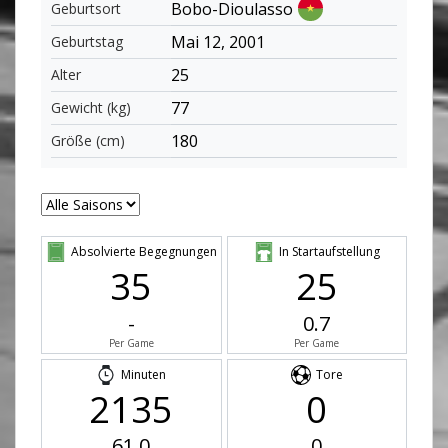
Bobo-Dioulasso
Geburtsort
Mai 12, 2001
Geburtstag
25
Alter
77
Gewicht (kg)
180
Größe (cm)
Absolvierte Begegnungen
In Startaufstellung
35
25
-
0.7
Per Game
Per Game
Minuten
Tore
2135
0
61.0
0