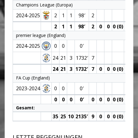
Champions League (Europa)
2024-2025
2
1
1
98′
2
2
1
1
98′
2
0
0
0 (0)
0
premier league (England)
2024-2025
0
0
0′
24
21
3
1732′
7
2
24
21
3
1732′
7
0
0
0 (0)
2
FA Cup (England)
2023-2024
0
0
0′
0
0
0
0′
0
0
0
0 (0)
0
Gesamt:
35
25
10
2135′
9
0
0
0 (0)
3
LETZTE BEGEGNUNGEN