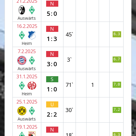
21.2.2025
N
5:0
Auswärts
16.2.2025
N
45`
6.3
1:3
Heim
7.2.2025
N
3`
6.7
3:0
Auswärts
31.1.2025
S
71`
1
7.0
1:0
Heim
25.1.2025
U
30`
7.2
2:2
Auswärts
19.1.2025
N
18`
6.3