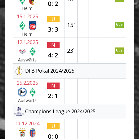
0:2
Heim
15.1.2025
U
15`
6.9
3:3
Heim
12.1.2025
N
23`
6.2
4:2
Auswärts
DFB Pokal 2024/2025
25.2.2025
N
2:1
Auswärts
Champions League 2024/2025
11.12.2024
U
0:0