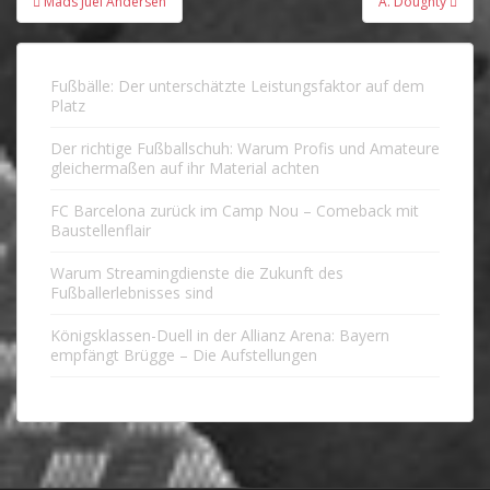
Mads Juel Andersen
A. Doughty
Fußbälle: Der unterschätzte Leistungsfaktor auf dem
Platz
Der richtige Fußballschuh: Warum Profis und Amateure
gleichermaßen auf ihr Material achten
FC Barcelona zurück im Camp Nou – Comeback mit
Baustellenflair
Warum Streamingdienste die Zukunft des
Fußballerlebnisses sind
Königsklassen-Duell in der Allianz Arena: Bayern
empfängt Brügge – Die Aufstellungen