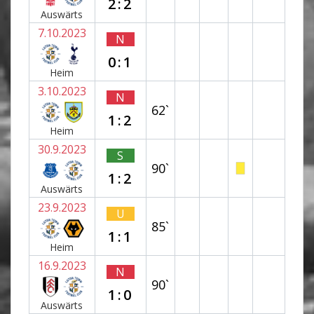
2:2
Auswärts
7.10.2023
N
0:1
Heim
3.10.2023
N
62`
1:2
Heim
30.9.2023
S
90`
1:2
Auswärts
23.9.2023
U
85`
1:1
Heim
16.9.2023
N
90`
1:0
Auswärts