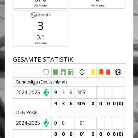
Per Game
Per Game
Assists
3
0.1
Per Game
GESAMTE STATISTIK
Bundesliga (Deutschland)
2024-2025
9
3
6
305′
1
9
3
6
305′
0
0
0
0 (0)
1
DFB Pokal
2024-2025
0
0
0′
0
0
0
0′
0
0
0
0 (0)
0