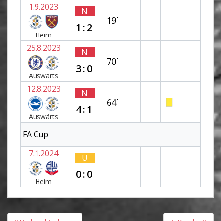
1.9.2023
N
19`
1:2
Heim
25.8.2023
N
70`
3:0
Auswärts
12.8.2023
N
64`
4:1
Auswärts
FA Cup
7.1.2024
U
0:0
Heim
Beitragsnavigation