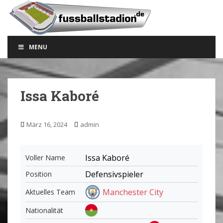
S
k
i
p
MENU
t
o
m
a
Issa Kaboré
i
n
c
März 16, 2024
admin
o
n
t
Issa Kaboré
Voller Name
e
Defensivspieler
Position
n
t
Manchester City
Aktuelles Team
Nationalität