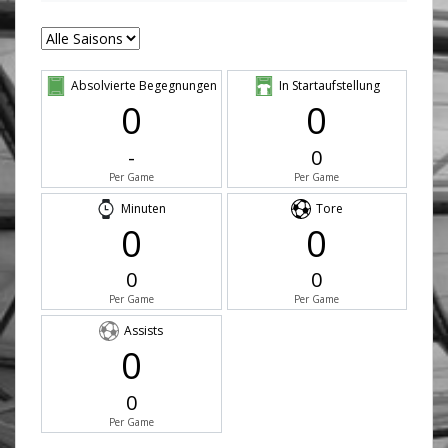
Absolvierte Begegnungen
In Startaufstellung
0
0
-
0
Per Game
Per Game
Minuten
Tore
0
0
0
0
Per Game
Per Game
Assists
0
0
Per Game