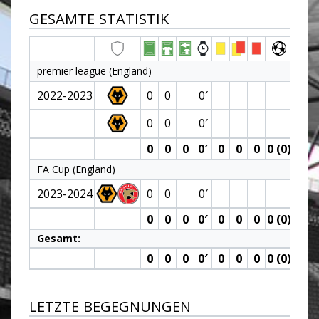
GESAMTE STATISTIK
premier league (England)
2022-2023
0
0
0′
0
0
0′
0
0
0
0′
0
0
0
0 (0)
0
FA Cup (England)
2023-2024
0
0
0′
0
0
0
0′
0
0
0
0 (0)
0
Gesamt:
0
0
0
0′
0
0
0
0 (0)
0
LETZTE BEGEGNUNGEN