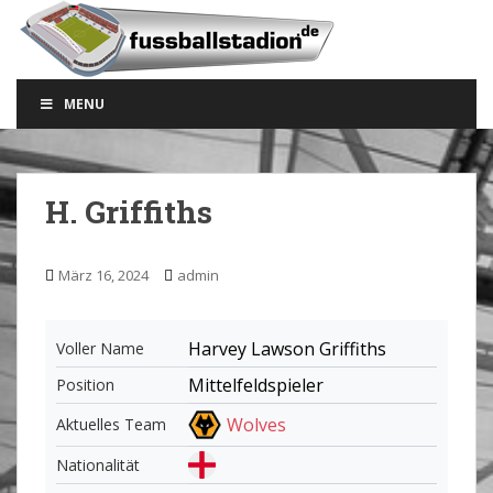
S
k
i
p
MENU
t
o
m
a
H. Griffiths
i
n
c
März 16, 2024
admin
o
n
t
Harvey Lawson Griffiths
Voller Name
e
Mittelfeldspieler
Position
n
t
Wolves
Aktuelles Team
Nationalität