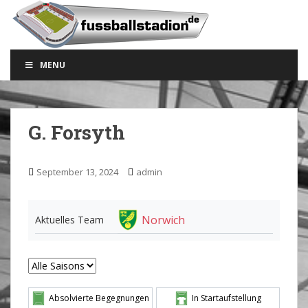
S
k
i
p
MENU
t
o
m
a
G. Forsyth
i
n
c
September 13, 2024
admin
o
n
t
Norwich
Aktuelles Team
e
n
t
Absolvierte Begegnungen
In Startaufstellung