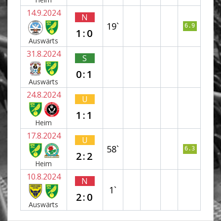
14.9.2024
N
19`
6.9
1:0
Auswärts
31.8.2024
S
0:1
Auswärts
24.8.2024
U
1:1
Heim
17.8.2024
U
58`
6.3
2:2
Heim
10.8.2024
N
1`
2:0
Auswärts