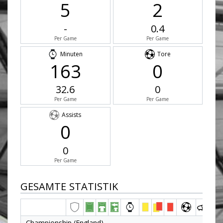
5
2
-
0.4
Per Game
Per Game
Minuten
Tore
163
0
32.6
0
Per Game
Per Game
Assists
0
0
Per Game
GESAMTE STATISTIK
Championship (England)