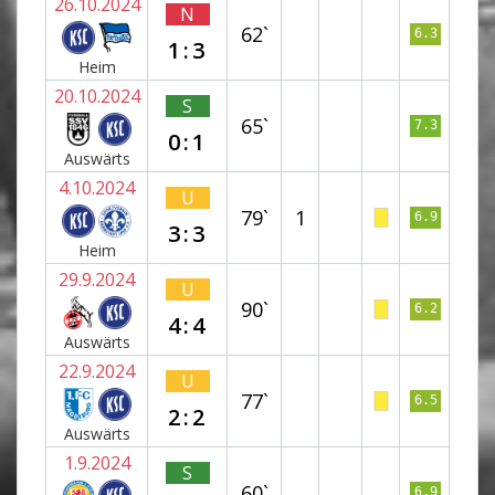
26.10.2024
N
62`
6.3
1:3
Heim
20.10.2024
S
65`
7.3
0:1
Auswärts
4.10.2024
U
79`
1
6.9
3:3
Heim
29.9.2024
U
90`
6.2
4:4
Auswärts
22.9.2024
U
77`
6.5
2:2
Auswärts
1.9.2024
S
60`
6.9