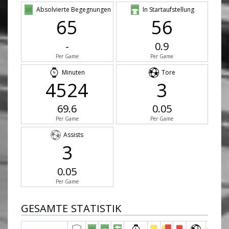
Absolvierte Begegnungen
In Startaufstellung
65
56
-
0.9
Per Game
Per Game
Minuten
Tore
4524
3
69.6
0.05
Per Game
Per Game
Assists
3
0.05
Per Game
GESAMTE STATISTIK