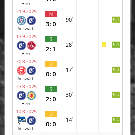
Heim
21.9.2025
N
90`
6.3
3:0
Auswärts
13.9.2025
S
28`
6.9
2:1
Heim
30.8.2025
U
17`
6.2
0:0
Auswärts
23.8.2025
S
30`
6.3
2:0
Heim
10.8.2025
U
14`
6.5
0:0
Auswärts