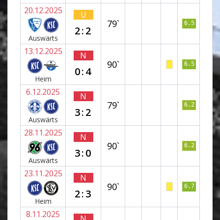
20.12.2025
U
79`
6.5
2:2
Auswärts
13.12.2025
N
90`
6.5
0:4
Heim
6.12.2025
N
79`
6.2
3:2
Auswärts
28.11.2025
N
90`
6.2
3:0
Auswärts
23.11.2025
N
90`
6.7
2:3
Heim
8.11.2025
N