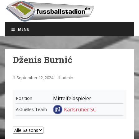
S
k
i
p
MENU
t
o
m
a
Dženis Burnić
i
n
c
September 12, 2024
admin
o
n
t
Mittelfeldspieler
Position
e
Karlsruher SC
Aktuelles Team
n
t