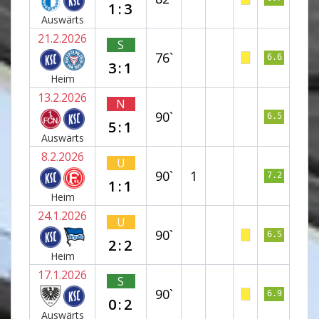
1:3
Auswärts
21.2.2026
S
76`
6.6
3:1
Heim
13.2.2026
N
90`
6.5
5:1
Auswärts
8.2.2026
U
90`
1
7.2
1:1
Heim
24.1.2026
U
90`
6.5
2:2
Heim
17.1.2026
S
90`
6.9
0:2
Auswärts