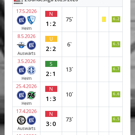
17.5.2026
N
75`
6.2
1:2
Heim
8.5.2026
U
6`
6.5
2:2
Auswärts
3.5.2026
S
13`
6.7
2:1
Heim
25.4.2026
N
10`
6.6
1:3
Heim
17.4.2026
N
73`
6.5
3:0
Auswärts