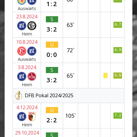
1:2
Auswärts
23.8.2024
S
63`
6.7
3:2
Heim
10.8.2024
U
72`
6.9
0:0
Auswärts
3.8.2024
S
65`
6.0
3:2
Heim
DFB Pokal 2024/2025
4.12.2024
U
105`
7.2
2:2
Heim
29.10.2024
S