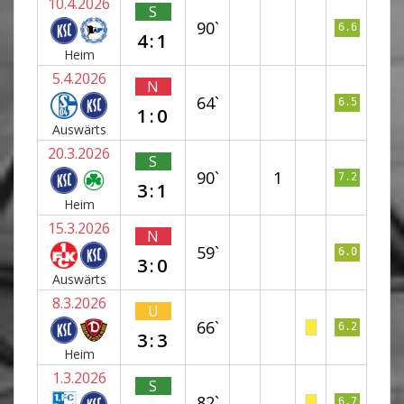
10.4.2026
S
90`
6.6
4:1
Heim
5.4.2026
N
64`
6.5
1:0
Auswärts
20.3.2026
S
90`
1
7.2
3:1
Heim
15.3.2026
N
59`
6.0
3:0
Auswärts
8.3.2026
U
66`
6.2
3:3
Heim
1.3.2026
S
82`
6.7