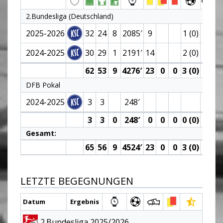
2.Bundesliga (Deutschland)
2025-2026
32
24
8
2085′
9
1 (0)
1
2024-2025
30
29
1
2191′
14
2 (0)
2
62
53
9
4276′
23
0
0
3 (0)
3
DFB Pokal
2024-2025
3
3
248′
3
3
0
248′
0
0
0
0 (0)
0
Gesamt:
65
56
9
4524′
23
0
0
3 (0)
3
LETZTE BEGEGNUNGEN
Datum
Ergebnis
2.Bundesliga 2025/2026