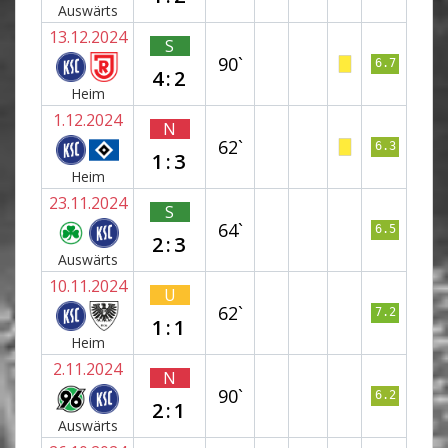
Auswärts
13.12.2024
S
90`
6.7
4:2
Heim
1.12.2024
N
62`
6.3
1:3
Heim
23.11.2024
S
64`
6.5
2:3
Auswärts
10.11.2024
U
62`
7.2
1:1
Heim
2.11.2024
N
90`
6.2
2:1
Auswärts