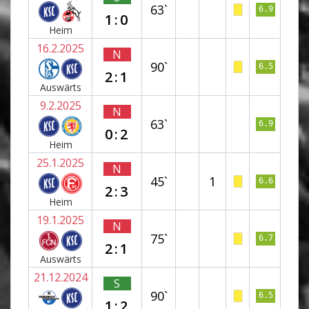
63`
6.9
1:0
Heim
16.2.2025
N
90`
6.5
2:1
Auswärts
9.2.2025
N
63`
6.9
0:2
Heim
25.1.2025
N
45`
1
6.6
2:3
Heim
19.1.2025
N
75`
6.7
2:1
Auswärts
21.12.2024
S
90`
6.5
1:2