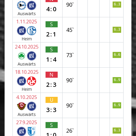
90`
6.3
4:0
Auswärts
1.11.2025
S
45`
6.3
2:1
Heim
24.10.2025
S
73`
6.6
1:4
Auswärts
18.10.2025
N
90`
6.9
2:3
Heim
4.10.2025
U
90`
6.9
3:3
Auswärts
27.9.2025
S
26`
6.3
1:0