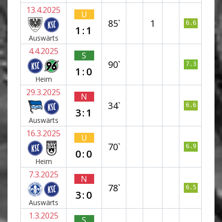
13.4.2025
U
85`
1
6.6
1:1
Auswärts
4.4.2025
S
90`
7.3
1:0
Heim
29.3.2025
N
34`
6.6
3:1
Auswärts
16.3.2025
U
70`
6.9
0:0
Heim
7.3.2025
N
78`
6.5
3:0
Auswärts
1.3.2025
S