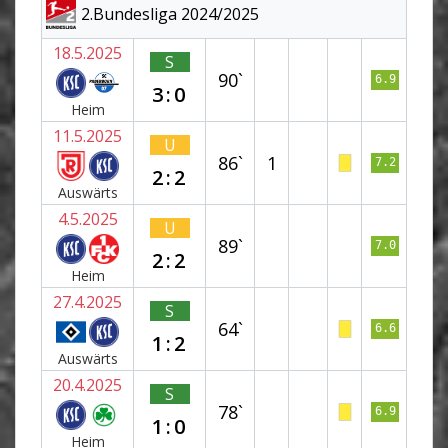
2.Bundesliga 2024/2025
18.5.2025
S
90`
6.9
3:0
Heim
11.5.2025
U
86`
1
7.2
2:2
Auswärts
4.5.2025
U
89`
7.0
2:2
Heim
27.4.2025
S
64`
6.6
1:2
Auswärts
20.4.2025
S
78`
6.9
1:0
Heim