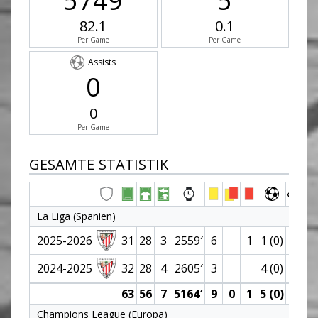
5749
5
82.1
0.1
Per Game
Per Game
Assists
0
0
Per Game
GESAMTE STATISTIK
La Liga (Spanien)
2025-2026
31
28
3
2559′
6
1
1 (0)
2024-2025
32
28
4
2605′
3
4 (0)
63
56
7
5164′
9
0
1
5 (0)
0
Champions League (Europa)