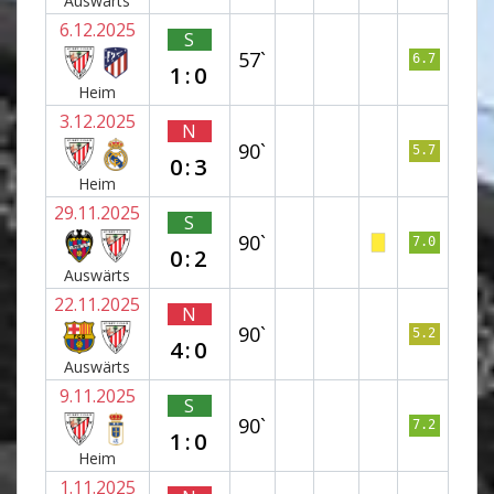
Auswärts
6.12.2025
S
57`
6.7
1:0
Heim
3.12.2025
N
90`
5.7
0:3
Heim
29.11.2025
S
90`
7.0
0:2
Auswärts
22.11.2025
N
90`
5.2
4:0
Auswärts
9.11.2025
S
90`
7.2
1:0
Heim
1.11.2025