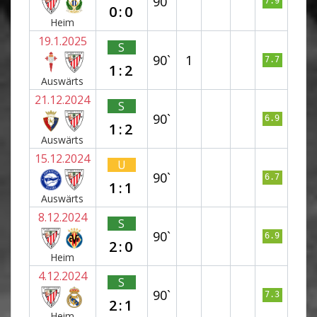
90`
7.9
0:0
Heim
19.1.2025
S
90`
1
7.7
1:2
Auswärts
21.12.2024
S
90`
6.9
1:2
Auswärts
15.12.2024
U
90`
6.7
1:1
Auswärts
8.12.2024
S
90`
6.9
2:0
Heim
4.12.2024
S
90`
7.3
2:1
Heim