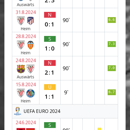
2:3
Auswärts
31.8.2024
N
90`
6.6
0:1
Heim
28.8.2024
S
90`
7.3
1:0
Heim
24.8.2024
N
90`
7.0
2:1
Auswärts
15.8.2024
U
9`
6.7
1:1
Heim
UEFA EURO 2024
24.6.2024
S