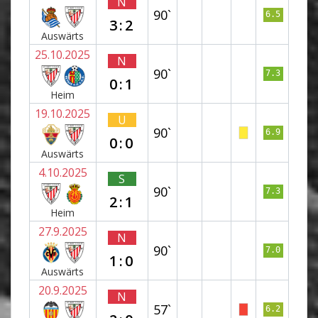
N
90`
6.5
3:2
Auswärts
25.10.2025
N
90`
7.3
0:1
Heim
19.10.2025
U
90`
6.9
0:0
Auswärts
4.10.2025
S
90`
7.3
2:1
Heim
27.9.2025
N
90`
7.0
1:0
Auswärts
20.9.2025
N
57`
6.2