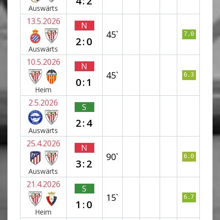
4:2
Auswärts
13.5.2026
N
45`
7.0
2:0
Auswärts
10.5.2026
N
45`
6.3
0:1
Heim
2.5.2026
S
2:4
Auswärts
25.4.2026
N
90`
6.0
3:2
Auswärts
21.4.2026
S
15`
6.7
1:0
Heim