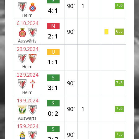
S
90`
1
7.6
4:1
Heim
6.10.2024
N
90`
6.3
2:1
Auswärts
29.9.2024
U
1:1
Heim
22.9.2024
S
90`
7.5
3:1
Heim
19.9.2024
S
90`
1
7.6
0:2
Auswärts
15.9.2024
S
90`
7.5