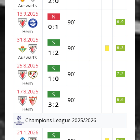
2:0
Auswärts
13.9.2025
N
90`
6.9
0:1
Heim
31.8.2025
S
90`
6.3
1:2
Auswärts
25.8.2025
S
90`
7.2
1:0
Heim
17.8.2025
S
90`
6.6
3:2
Heim
Champions League 2025/2026
21.1.2026
S