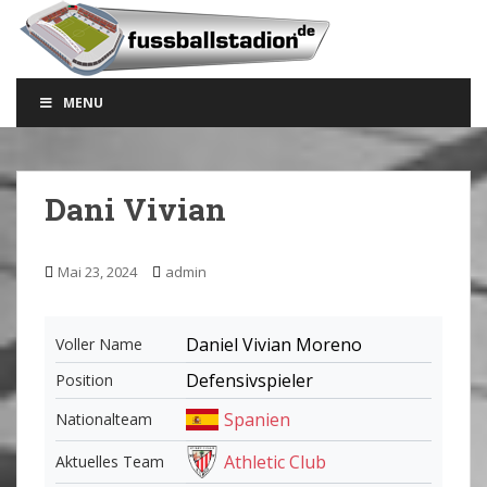
S
k
i
p
MENU
t
o
m
a
Dani Vivian
i
n
c
Mai 23, 2024
admin
o
n
t
Daniel Vivian Moreno
Voller Name
e
Defensivspieler
Position
n
t
Spanien
Nationalteam
Athletic Club
Aktuelles Team