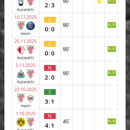
90`
6.5
2:3
Auswärts
10.12.2025
U
90`
6.9
0:0
Heim
25.11.2025
U
90`
6.6
0:0
Auswärts
5.11.2025
N
90`
6.9
2:0
Auswärts
22.10.2025
S
3:1
Heim
1.10.2025
N
45`
6.6
4:1
Auswärts