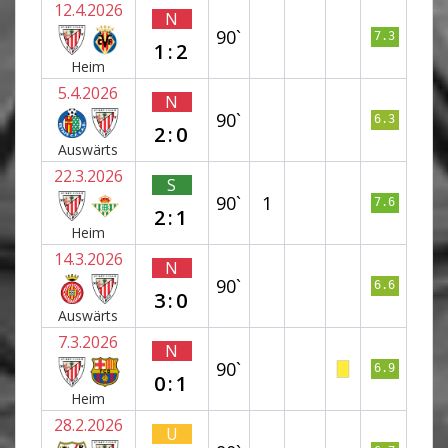
12.4.2026
N
90`
7.3
1:2
Heim
5.4.2026
N
90`
6.3
2:0
Auswärts
22.3.2026
S
90`
1
7.6
2:1
Heim
14.3.2026
N
90`
6.6
3:0
Auswärts
7.3.2026
N
90`
6.9
0:1
Heim
28.2.2026
U