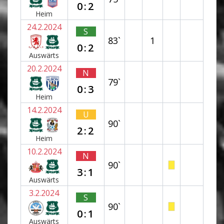
0:2
Heim
24.2.2024
S
83`
1
0:2
Auswärts
20.2.2024
N
79`
0:3
Heim
14.2.2024
U
90`
2:2
Heim
10.2.2024
N
90`
3:1
Auswärts
3.2.2024
S
90`
0:1
Auswärts