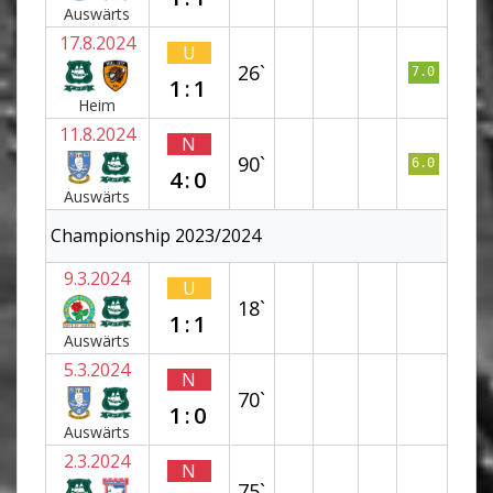
Auswärts
17.8.2024
U
26`
7.0
1:1
Heim
11.8.2024
N
90`
6.0
4:0
Auswärts
Championship 2023/2024
9.3.2024
U
18`
1:1
Auswärts
5.3.2024
N
70`
1:0
Auswärts
2.3.2024
N
75`