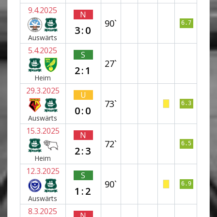
9.4.2025
N
90`
6.7
3:0
Auswärts
5.4.2025
S
27`
2:1
Heim
29.3.2025
U
73`
6.3
0:0
Auswärts
15.3.2025
N
72`
6.5
2:3
Heim
12.3.2025
S
90`
6.9
1:2
Auswärts
8.3.2025
N