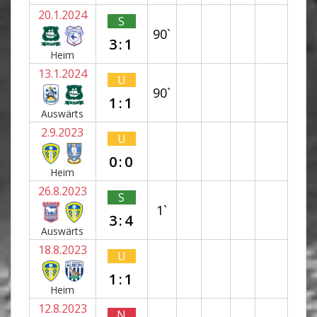
20.1.2024
S
90`
3:1
Heim
13.1.2024
U
90`
1:1
Auswärts
2.9.2023
U
0:0
Heim
26.8.2023
S
1`
3:4
Auswärts
18.8.2023
U
1:1
Heim
12.8.2023
N