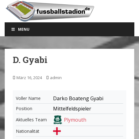
S
k
i
p
MENU
t
o
m
a
D. Gyabi
i
n
c
März 16, 2024
admin
o
n
t
Darko Boateng Gyabi
Voller Name
e
Mittelfeldspieler
Position
n
t
Plymouth
Aktuelles Team
Nationalität