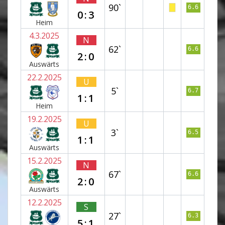
90`
6.6
0:3
Heim
4.3.2025
N
62`
6.6
2:0
Auswärts
22.2.2025
U
5`
6.7
1:1
Heim
19.2.2025
U
3`
6.5
1:1
Auswärts
15.2.2025
N
67`
6.6
2:0
Auswärts
12.2.2025
S
27`
6.3
5:1