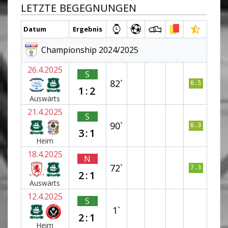
LETZTE BEGEGNUNGEN
Datum
Ergebnis
Championship 2024/2025
26.4.2025
S
82`
6.5
1:2
Auswärts
21.4.2025
S
90`
6.3
3:1
Heim
18.4.2025
N
72`
7.3
2:1
Auswärts
12.4.2025
S
1`
2:1
Heim