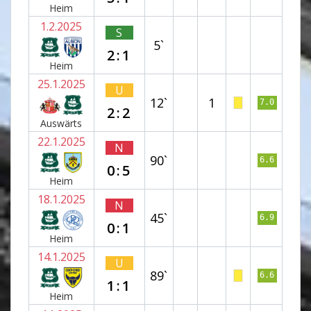
Heim
1.2.2025
S
5`
2:1
Heim
25.1.2025
U
12`
1
7.0
2:2
Auswärts
22.1.2025
N
90`
6.6
0:5
Heim
18.1.2025
N
45`
6.9
0:1
Heim
14.1.2025
U
89`
6.6
1:1
Heim