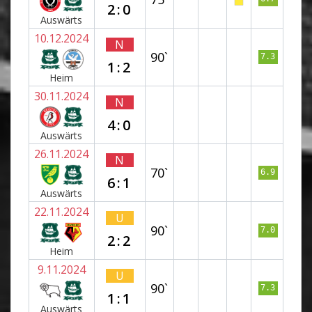
2:0
Auswärts
10.12.2024
N
90`
7.3
1:2
Heim
30.11.2024
N
4:0
Auswärts
26.11.2024
N
70`
6.9
6:1
Auswärts
22.11.2024
U
90`
7.0
2:2
Heim
9.11.2024
U
90`
7.3
1:1
Auswärts