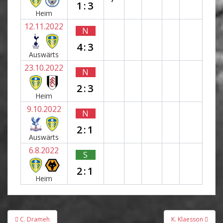
1:3
Heim
12.11.2022
N
4:3
Auswärts
23.10.2022
N
2:3
Heim
9.10.2022
N
2:1
Auswärts
6.8.2022
S
2:1
Heim
Beitragsnavigation
C. Drameh
K. Klaesson