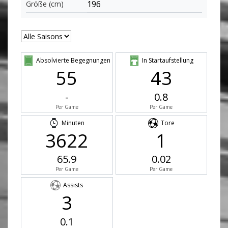
196
Größe (cm)
Absolvierte Begegnungen
In Startaufstellung
55
43
-
0.8
Per Game
Per Game
Minuten
Tore
3622
1
65.9
0.02
Per Game
Per Game
Assists
3
0.1