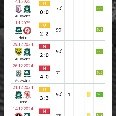
4.1.2025
U
70`
7.2
0:0
Auswärts
1.1.2025
U
90`
6.9
2:2
Heim
29.12.2024
N
90`
7.2
2:0
Auswärts
26.12.2024
N
71`
6.5
4:0
Auswärts
21.12.2024
U
90`
1
8.3
3:3
Heim
14.12.2024
N
75`
6.7