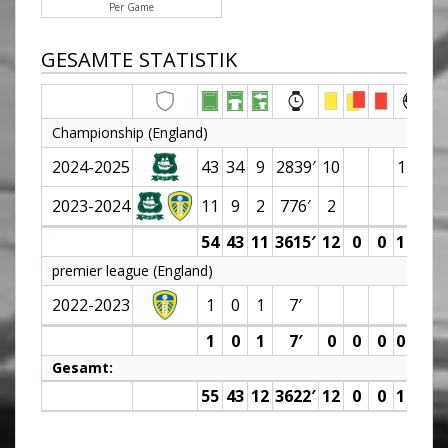
Per Game
GESAMTE STATISTIK
Championship (England)
2024-2025
43
34
9
2839′
10
1 (0)
2023-2024
11
9
2
776′
2
54
43
11
3615′
12
0
0
1 (0)
premier league (England)
2022-2023
1
0
1
7′
1
0
1
7′
0
0
0
0 (0)
Gesamt:
55
43
12
3622′
12
0
0
1 (0)