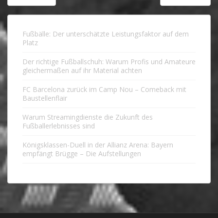
Fußbälle: Der unterschätzte Leistungsfaktor auf dem
Platz
Der richtige Fußballschuh: Warum Profis und Amateure
gleichermaßen auf ihr Material achten
FC Barcelona zurück im Camp Nou – Comeback mit
Baustellenflair
Warum Streamingdienste die Zukunft des
Fußballerlebnisses sind
Königsklassen-Duell in der Allianz Arena: Bayern
empfängt Brügge – Die Aufstellungen