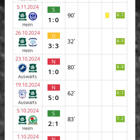
5.11.2024
S
90`
6.7
1:0
Heim
26.10.2024
U
32`
6.5
3:3
Heim
23.10.2024
N
80`
6.9
1:0
Auswärts
19.10.2024
N
62`
6.7
5:0
Auswärts
5.10.2024
S
83`
7.2
2:1
Heim
1.10.2024
N