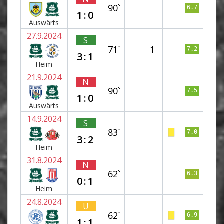
90`
6.7
1:0
Auswärts
27.9.2024
S
71`
1
7.2
3:1
Heim
21.9.2024
N
90`
7.5
1:0
Auswärts
14.9.2024
S
83`
7.0
3:2
Heim
31.8.2024
N
62`
6.3
0:1
Heim
24.8.2024
U
62`
6.9
1:1