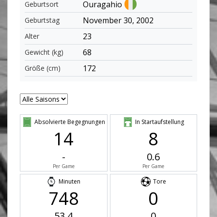
Ouragahio
Geburtsort
November 30, 2002
Geburtstag
23
Alter
68
Gewicht (kg)
172
Größe (cm)
Absolvierte Begegnungen
In Startaufstellung
14
8
-
0.6
Per Game
Per Game
Minuten
Tore
748
0
53.4
0