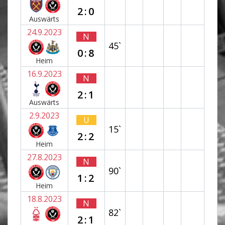
2:0
Auswärts
24.9.2023
N
45`
0:8
Heim
16.9.2023
N
2:1
Auswärts
2.9.2023
U
15`
2:2
Heim
27.8.2023
N
90`
1:2
Heim
18.8.2023
N
82`
2:1