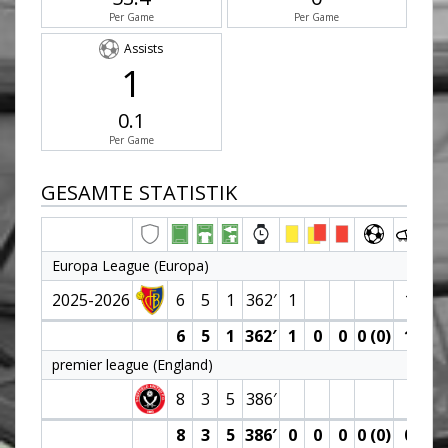
Per Game
Per Game
Assists
1
0.1
Per Game
GESAMTE STATISTIK
Europa League (Europa)
2025-2026
6
5
1
362′
1
1
6
5
1
362′
1
0
0
0 (0)
1
0
premier league (England)
8
3
5
386′
8
3
5
386′
0
0
0
0 (0)
0
0