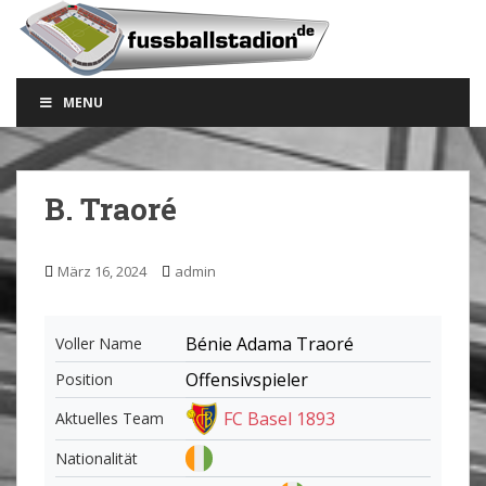
S
k
i
p
MENU
t
o
m
a
B. Traoré
i
n
c
März 16, 2024
admin
o
n
t
Bénie Adama Traoré
Voller Name
e
Offensivspieler
Position
n
t
FC Basel 1893
Aktuelles Team
Nationalität