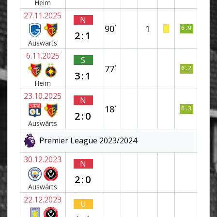
Heim
27.11.2025
N
90`
1
6.9
2:1
Auswärts
6.11.2025
S
77`
6.2
3:1
Heim
23.10.2025
N
18`
6.3
2:0
Auswärts
Premier League 2023/2024
30.12.2023
N
2:0
Auswärts
22.12.2023
U