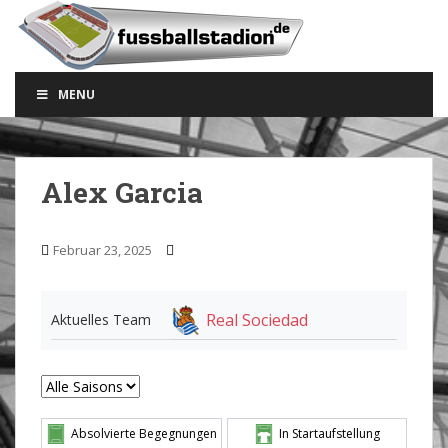
S
k
i
p
MENU
t
o
m
a
Alex Garcia
i
n
c
Februar 23, 2025
o
n
t
Real Sociedad
Aktuelles Team
e
n
t
Absolvierte Begegnungen
In Startaufstellung