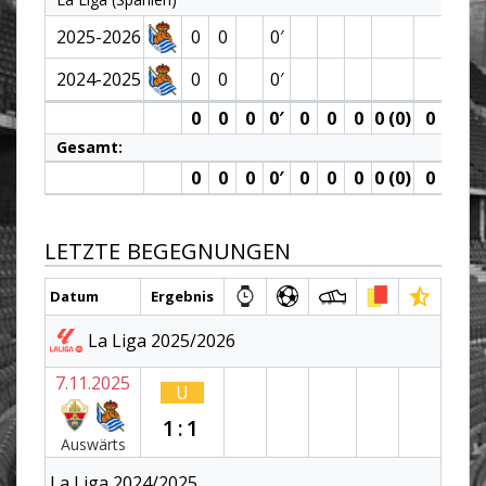
2025-2026
0
0
0′
2024-2025
0
0
0′
0
0
0
0′
0
0
0
0 (0)
0
0
Gesamt:
0
0
0
0′
0
0
0
0 (0)
0
0
LETZTE BEGEGNUNGEN
Datum
Ergebnis
La Liga 2025/2026
7.11.2025
U
1:1
Auswärts
La Liga 2024/2025