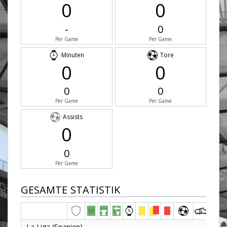
0
0
-
0
Per Game
Per Game
Minuten
Tore
0
0
0
0
Per Game
Per Game
Assists
0
0
Per Game
GESAMTE STATISTIK
La Liga (Spanien)