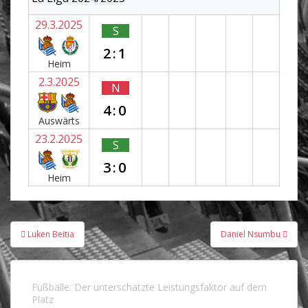
29.3.2025
S
2:1
Heim
2.3.2025
N
4:0
Auswärts
23.2.2025
S
3:0
Heim
Beitragsnavigation
Luken Beitia
Daniel Nsumbu
Fußbälle: Der unterschätzte Leistungsfaktor auf dem
Platz