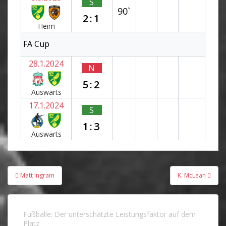
S
90`
2:1
Heim
FA Cup
28.1.2024
N
5:2
Auswärts
17.1.2024
S
1:3
Auswärts
Beitragsnavigation
Matt Ingram
K. McLean
Fußbälle: Der unterschätzte Leistungsfaktor auf dem
Platz