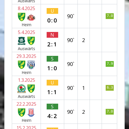
Auswärts
8.4.2025
U
90`
7.0
0:0
Heim
5.4.2025
N
90`
2
2:1
Auswärts
29.3.2025
S
90`
7.9
1:0
Heim
1.3.2025
U
90`
1
6.3
1:1
Auswärts
22.2.2025
S
90`
2
7.0
4:2
Heim
15.2.2025