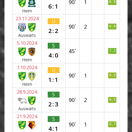
90`
1
6.9
6:1
Heim
23.11.2024
U
90`
2
6.9
2:2
Auswärts
5.10.2024
S
45`
7.3
4:0
Heim
1.10.2024
U
90`
1
6.3
1:1
Heim
28.9.2024
S
90`
2
6.5
2:3
Auswärts
21.9.2024
S
90`
1
6.7
4:1