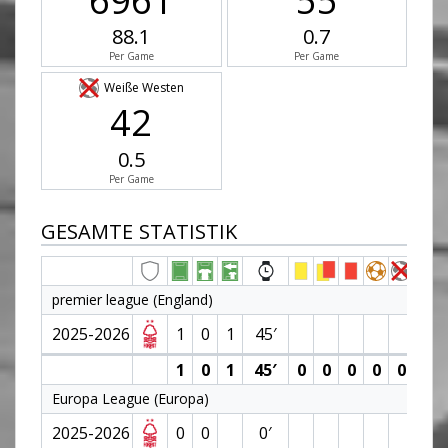
6961
55
88.1
0.7
Per Game
Per Game
Weiße Westen
42
0.5
Per Game
GESAMTE STATISTIK
premier league (England)
2025-2026
1
0
1
45′
6.3
1
0
1
45′
0
0
0
0
0
6.3
Europa League (Europa)
2025-2026
0
0
0′