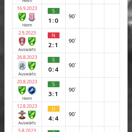
Heim
16.9.2023
S
90`
1:0
Heim
2.9.2023
N
90`
2:1
Auswärts
26.8.2023
S
90`
0:4
Auswärts
20.8.2023
S
90`
3:1
Heim
12.8.2023
U
90`
4:4
Auswärts
5.8.2023