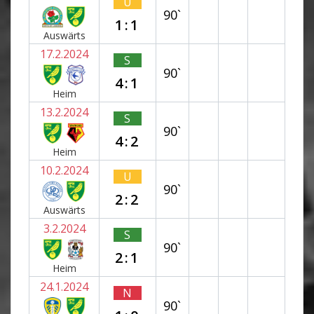
U
90`
1:1
Auswärts
17.2.2024
S
90`
4:1
Heim
13.2.2024
S
90`
4:2
Heim
10.2.2024
U
90`
2:2
Auswärts
3.2.2024
S
90`
2:1
Heim
24.1.2024
N
90`