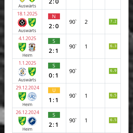
2:0
Auswärts
18.1.2025
N
90`
2
7.2
2:0
Auswärts
4.1.2025
S
90`
1
6.3
2:1
Heim
1.1.2025
S
90`
6.9
0:1
Auswärts
29.12.2024
U
90`
1
6.5
1:1
Heim
26.12.2024
S
90`
1
6.5
2:1
Heim