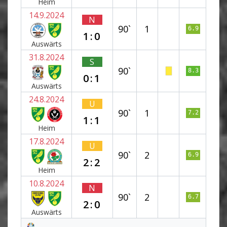
Heim
14.9.2024
N
90`
1
6.9
1:0
Auswärts
31.8.2024
S
90`
8.3
0:1
Auswärts
24.8.2024
U
90`
1
7.2
1:1
Heim
17.8.2024
U
90`
2
6.9
2:2
Heim
10.8.2024
N
90`
2
6.7
2:0
Auswärts