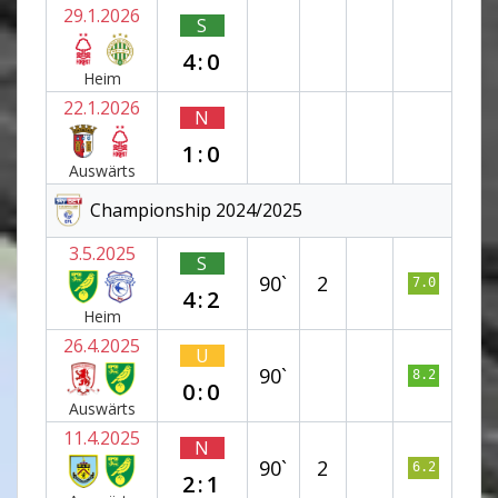
29.1.2026
S
4:0
Heim
22.1.2026
N
1:0
Auswärts
Championship 2024/2025
3.5.2025
S
90`
2
7.0
4:2
Heim
26.4.2025
U
90`
8.2
0:0
Auswärts
11.4.2025
N
90`
2
6.2
2:1