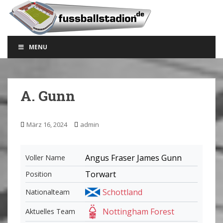
S
k
i
p
MENU
t
o
m
a
A. Gunn
i
n
c
März 16, 2024
admin
o
n
t
Angus Fraser James Gunn
Voller Name
e
Torwart
Position
n
t
Schottland
Nationalteam
Nottingham Forest
Aktuelles Team