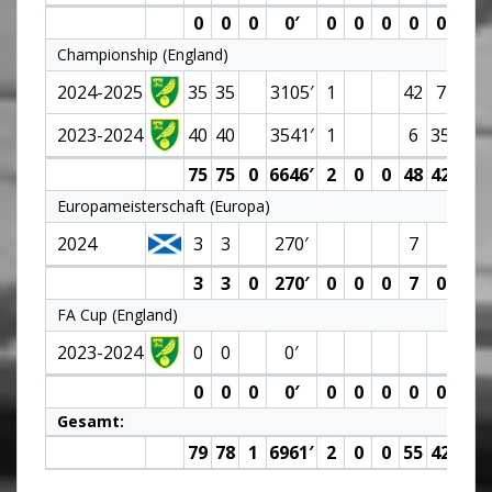
0
0
0
0′
0
0
0
0
0
Championship (England)
2024-2025
35
35
3105′
1
42
7
6.9
2023-2024
40
40
3541′
1
6
35
75
75
0
6646′
2
0
0
48
42
6.9
Europameisterschaft (Europa)
2024
3
3
270′
7
3
3
0
270′
0
0
0
7
0
FA Cup (England)
2023-2024
0
0
0′
0
0
0
0′
0
0
0
0
0
Gesamt:
79
78
1
6961′
2
0
0
55
42
6.8