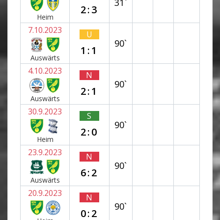
31`
2:3
Heim
7.10.2023
U
90`
1:1
Auswärts
4.10.2023
N
90`
2:1
Auswärts
30.9.2023
S
90`
2:0
Heim
23.9.2023
N
90`
6:2
Auswärts
20.9.2023
N
90`
0:2