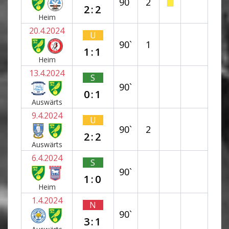
90`
2
2:2
Heim
20.4.2024
U
90`
1
1:1
Heim
13.4.2024
S
90`
0:1
Auswärts
9.4.2024
U
90`
2
2:2
Auswärts
6.4.2024
S
90`
1:0
Heim
1.4.2024
N
90`
3:1