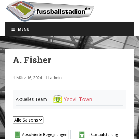
S
k
i
p
MENU
t
o
m
a
A. Fisher
i
n
c
März 16, 2024
admin
o
n
t
Yeovil Town
Aktuelles Team
e
n
t
Absolvierte Begegnungen
In Startaufstellung