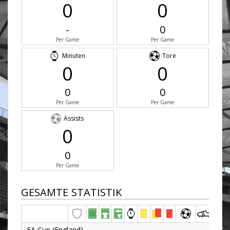
0
0
-
0
Per Game
Per Game
Minuten
Tore
0
0
0
0
Per Game
Per Game
Assists
0
0
Per Game
GESAMTE STATISTIK
FA Cup (England)