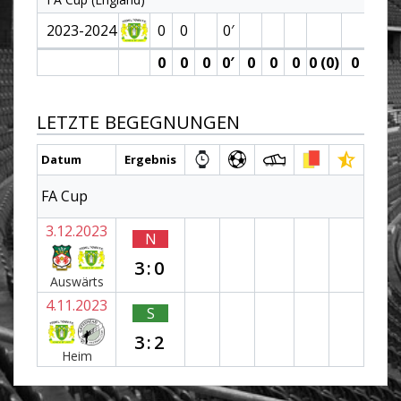
2023-2024
0
0
0′
0
0
0
0′
0
0
0
0 (0)
0
0
LETZTE BEGEGNUNGEN
Datum
Ergebnis
FA Cup
3.12.2023
N
3:0
Auswärts
4.11.2023
S
3:2
Heim