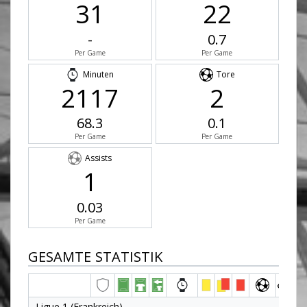
31
22
-
0.7
Per Game
Per Game
Minuten
Tore
2117
2
68.3
0.1
Per Game
Per Game
Assists
1
0.03
Per Game
GESAMTE STATISTIK
Ligue 1 (Frankreich)