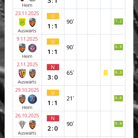
3:1
Heim
23.11.2025
U
90`
7.2
1:1
Auswärts
9.11.2025
U
90`
6.9
1:1
Heim
2.11.2025
N
65`
6.3
3:0
Auswärts
29.10.2025
U
21`
6.6
1:1
Heim
26.10.2025
N
90`
6.9
2:0
Auswärts