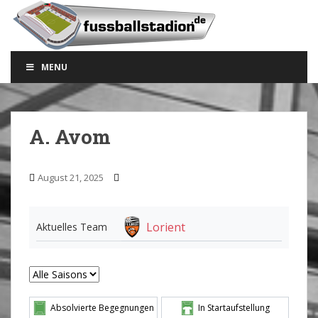
S
k
i
p
MENU
t
o
m
a
A. Avom
i
n
c
August 21, 2025
o
n
t
Lorient
Aktuelles Team
e
n
t
Absolvierte Begegnungen
In Startaufstellung