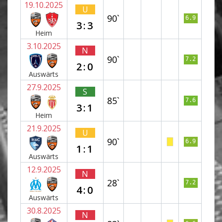
19.10.2025
U
90`
6.9
3:3
Heim
3.10.2025
N
90`
7.2
2:0
Auswärts
27.9.2025
S
85`
7.6
3:1
Heim
21.9.2025
U
90`
6.9
1:1
Auswärts
12.9.2025
N
28`
7.2
4:0
Auswärts
30.8.2025
N