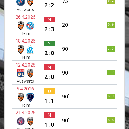
73`
6.2
2:2
Auswärts
26.4.2026
N
20`
6.9
2:3
Heim
18.4.2026
S
90`
7.3
2:0
Heim
12.4.2026
N
90`
7.2
2:0
Auswärts
5.4.2026
U
90`
6.9
1:1
Heim
21.3.2026
N
90`
6.6
1:0
Auswärts