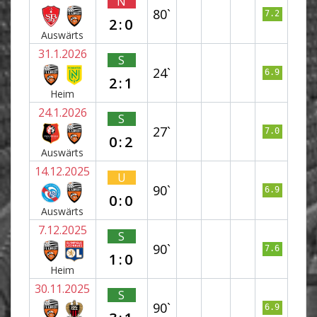
N
80`
7.2
2:0
Auswärts
31.1.2026
S
24`
6.9
2:1
Heim
24.1.2026
S
27`
7.0
0:2
Auswärts
14.12.2025
U
90`
6.9
0:0
Auswärts
7.12.2025
S
90`
7.6
1:0
Heim
30.11.2025
S
90`
6.9