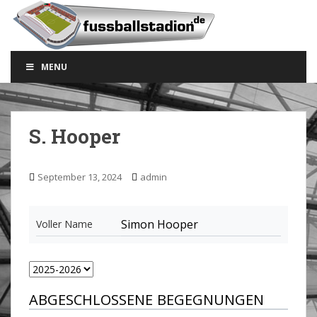
S
k
i
p
MENU
t
o
m
a
S. Hooper
i
n
c
September 13, 2024
admin
o
n
t
Simon Hooper
Voller Name
e
n
t
ABGESCHLOSSENE BEGEGNUNGEN