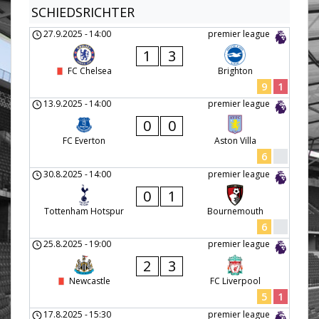
SCHIEDSRICHTER
27.9.2025
-
14:00
premier league
1
3
FC Chelsea
Brighton
9
1
13.9.2025
-
14:00
premier league
0
0
FC Everton
Aston Villa
6
30.8.2025
-
14:00
premier league
0
1
Tottenham Hotspur
Bournemouth
6
25.8.2025
-
19:00
premier league
2
3
Newcastle
FC Liverpool
5
1
17.8.2025
-
15:30
premier league