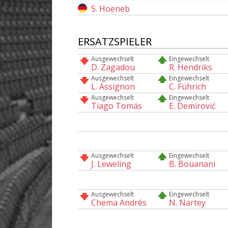
S. Hoeneb
ERSATZSPIELER
Ausgewechselt
Eingewechselt
D. Zagadou
R. Hendriks
Ausgewechselt
Eingewechselt
L. Assignon
C. Führich
Ausgewechselt
Eingewechselt
Tiago Tomás
E. Demirović
Ausgewechselt
Eingewechselt
J. Leweling
B. Bouanani
Ausgewechselt
Eingewechselt
Chema Andrés
N. Nartey