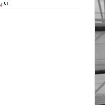
61'
s
)