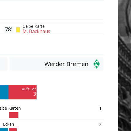
Gelbe Karte
78'
M. Backhaus
Werder Bremen
Am Tor vorbei
6
Aufs Tor
Blocked
3
2
elbe Karten
1
Ecken
2