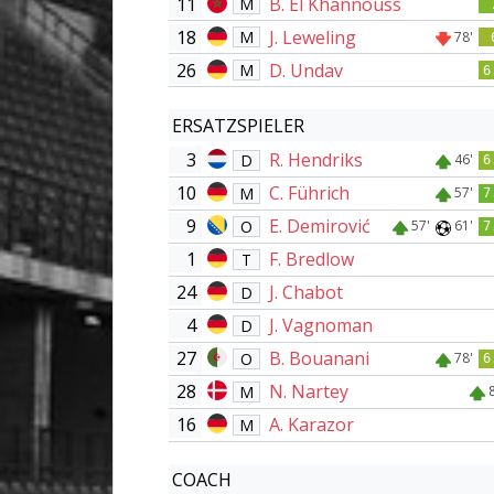
11
B. El Khannouss
M
18
J. Leweling
M
78'
26
D. Undav
M
6
ERSATZSPIELER
3
R. Hendriks
D
46'
6
10
C. Führich
M
57'
7
9
E. Demirović
O
57'
61'
7
1
F. Bredlow
T
24
J. Chabot
D
4
J. Vagnoman
D
27
B. Bouanani
O
78'
6
28
N. Nartey
M
16
A. Karazor
M
COACH