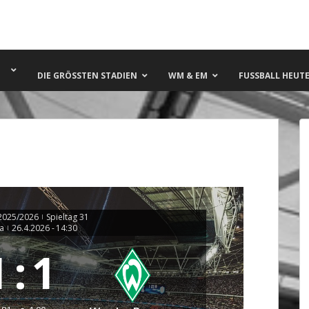
DIE GRÖSSTEN STADIEN
WM & EM
FUSSBALL HEUTE 
2025/2026
Spieltag 31
|
a
26.4.2026
-
14:30
|
1
:
1