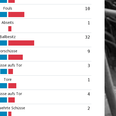
Fouls
10
Abseits
1
Ballbesitz
32
orschüsse
9
üsse aufs Tor
3
Tore
1
üsse aufs Tor
4
ehrte Schüsse
2