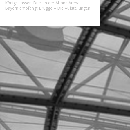
Königsklassen-Duell in der Allianz Arena:
Bayern empfängt Brügge – Die Aufstellungen