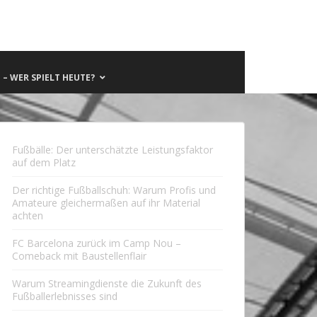
– WER SPIELT HEUTE?
Fußbälle: Der unterschätzte Leistungsfaktor
auf dem Platz
Der richtige Fußballschuh: Warum Profis und
Amateure gleichermaßen auf ihr Material
achten
FC Barcelona zurück im Camp Nou –
Comeback mit Baustellenflair
Warum Streamingdienste die Zukunft des
Fußballerlebnisses sind