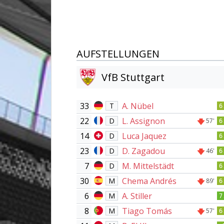
AUFSTELLUNGEN
VfB Stuttgart
33
A. Nübel
T
6
22
L. Assignon
D
57'
6
14
Luca Jaquez
D
6
23
D. Zagadou
D
46'
6
7
M. Mittelstädt
D
6
30
Chema Andrés
M
89'
6
6
A. Stiller
M
7
8
Tiago Tomás
M
57'
6