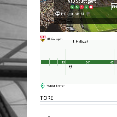
1
VfB Stuttgart
EN
S
S
N
S
N
E. Demirović
61'
H
VfB Stuttgart
1. Halbzeit
15'
30'
45'
Werder Bremen
TORE