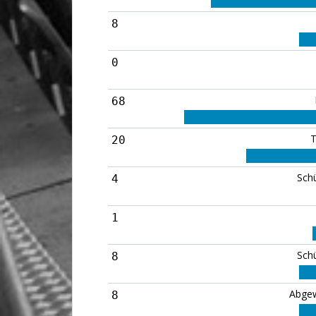
8
0
68
T
20
Sch
4
1
Sch
8
Abgew
8