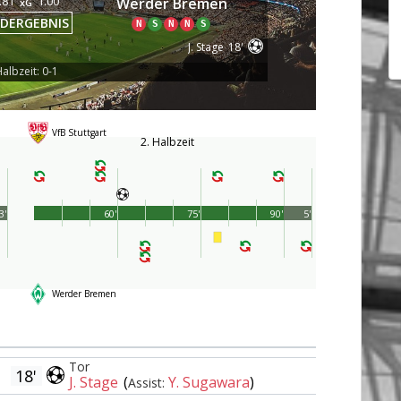
.81
1.00
Werder Bremen
xG
DERGEBNIS
N
S
N
N
S
J. Stage
18'
albzeit: 0-1
VfB Stuttgart
2. Halbzeit
3'
60'
75'
90'
5'
Werder Bremen
Tor
18'
J. Stage
(
Y. Sugawara
)
Assist: