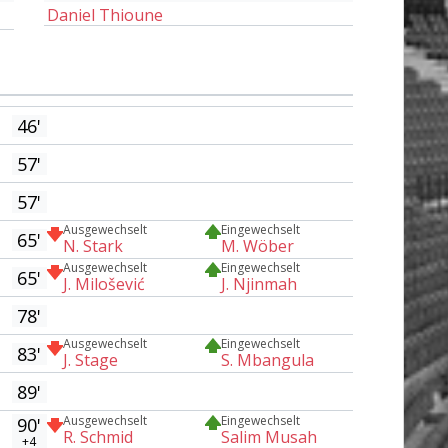
Daniel Thioune
46'
57'
57'
Ausgewechselt
Eingewechselt
65'
N. Stark
M. Wöber
Ausgewechselt
Eingewechselt
65'
J. Milošević
J. Njinmah
78'
Ausgewechselt
Eingewechselt
83'
J. Stage
S. Mbangula
89'
Ausgewechselt
Eingewechselt
90'
R. Schmid
Salim Musah
+4