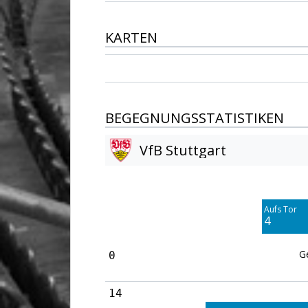
KARTEN
BEGEGNUNGSSTATISTIKEN
VfB Stuttgart
Am Tor vorbei
8
Aufs Tor
Blocked
4
8
G
0
14