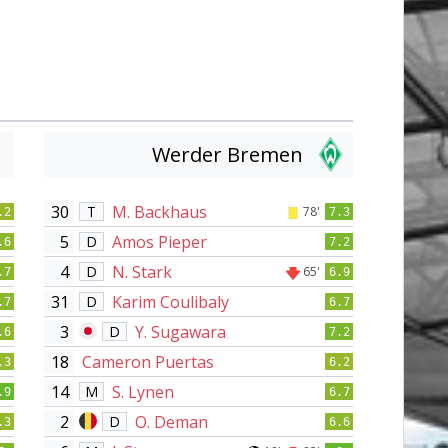
Werder Bremen
30
M. Backhaus
T
78'
.2
7.3
5
Amos Pieper
D
.6
7.2
4
N. Stark
D
65'
.7
6.9
31
Karim Coulibaly
D
.7
6.7
3
Y. Sugawara
D
.6
7.2
18
Cameron Puertas
.3
6.2
14
S. Lynen
M
.9
6.7
2
O. Deman
D
.3
6.6