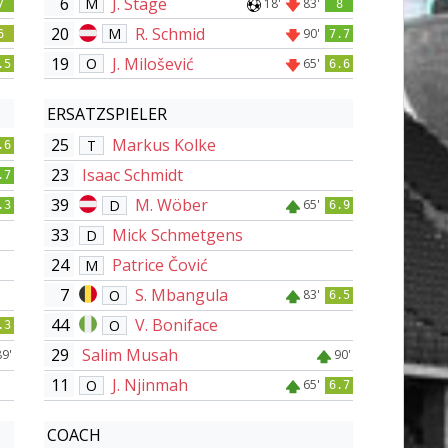
6
J. Stage
M
18'
83'
7
8
20
R. Schmid
M
90'
6
7.7
19
J. Milošević
O
65'
.5
6.6
ERSATZSPIELER
25
Markus Kolke
T
.6
23
Isaac Schmidt
.7
39
M. Wöber
D
65'
.3
6.9
33
Mick Schmetgens
D
24
Patrice Čović
M
7
S. Mbangula
O
83'
6.5
44
V. Boniface
O
.3
29
Salim Musah
89'
90'
11
J. Njinmah
O
65'
6.7
COACH