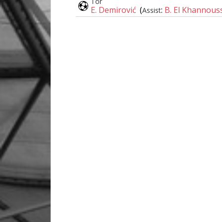
Tor
E. Demirović
(
:
B. El Khannous
Assist