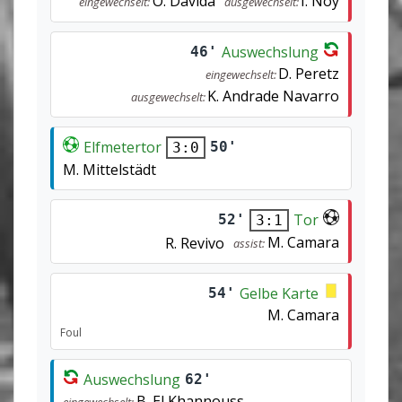
O. Davida
I. Noy
eingewechselt:
ausgewechselt:
Auswechslung
46'
D. Peretz
eingewechselt:
K. Andrade Navarro
ausgewechselt:
Elfmetertor
50'
3:0
M. Mittelstädt
Tor
52'
3:1
M. Camara
R. Revivo
assist:
Gelbe Karte
54'
M. Camara
Foul
Auswechslung
62'
B. El Khannouss
eingewechselt: