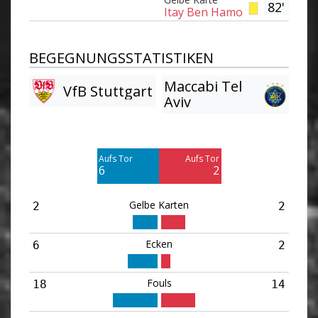
82'
Itay Ben Hamo
BEGEGNUNGSSTATISTIKEN
Maccabi Tel
VfB Stuttgart
Aviv
Am Tor vorbei
Am Tor vorbei
2
4
Aufs Tor
Aufs Tor
Blocked
Blocked
6
2
4
2
Gelbe Karten
2
2
Ecken
6
2
Fouls
18
14