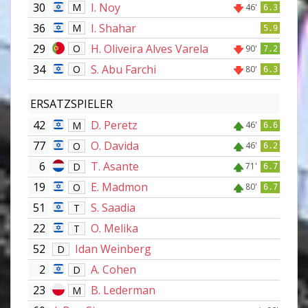
30
I. Noy
M
46'
6.3
36
I. Shahar
M
5.9
29
H. Oliveira Alves Varela
O
90'
7.2
34
S. Abu Farchi
O
80'
6.3
ERSATZSPIELER
42
D. Peretz
M
46'
6.6
77
O. Davida
O
46'
6.2
6
T. Asante
D
71'
6.7
19
E. Madmon
O
80'
6.7
51
S. Saadia
T
22
O. Melika
T
52
Idan Weinberg
D
2
A. Cohen
D
23
B. Lederman
M