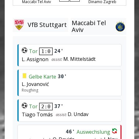
Maccabi Tel Aviv
Dinamo Zagreb
Maccabi Tel
VfB Stuttgart
Aviv
Tor
24'
1:0
M. Mittelstädt
L. Assignon
assist:
Gelbe Karte
30'
L. Jovanović
Roughing
Tor
37'
2:0
D. Undav
Tiago Tomás
assist:
Auswechslung
46'