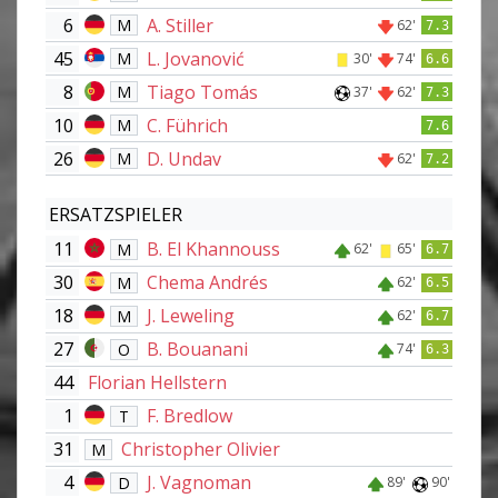
6
A. Stiller
M
62'
7.3
45
L. Jovanović
M
30'
74'
6.6
8
Tiago Tomás
M
37'
62'
7.3
10
C. Führich
M
7.6
26
D. Undav
M
62'
7.2
ERSATZSPIELER
11
B. El Khannouss
M
62'
65'
6.7
30
Chema Andrés
M
62'
6.5
18
J. Leweling
M
62'
6.7
27
B. Bouanani
O
74'
6.3
44
Florian Hellstern
1
F. Bredlow
T
31
Christopher Olivier
M
4
J. Vagnoman
D
89'
90'