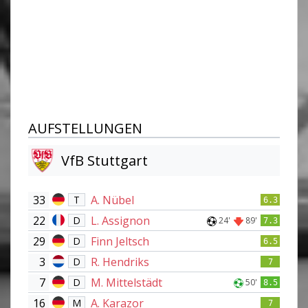
AUFSTELLUNGEN
VfB Stuttgart
33
A. Nübel
T
6.3
22
L. Assignon
D
24'
89'
7.3
29
Finn Jeltsch
D
6.5
3
R. Hendriks
D
7
7
M. Mittelstädt
D
50'
8.5
16
A. Karazor
M
7