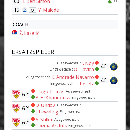
60
I. Ben Simon
90'
15
Y. Malede
O
COACH
Ž. Lazetić
ERSATZSPIELER
I. Noy
Ausgewechselt
46'
O. Davida
Eingewechselt
K. Andrade Navarro
Ausgewechselt
46'
D. Peretz
Eingewechselt
Tiago Tomás
Ausgewechselt
62'
B. El Khannouss
Eingewechselt
D. Undav
Ausgewechselt
62'
J. Leweling
Eingewechselt
A. Stiller
Ausgewechselt
62'
Chema Andrés
Eingewechselt