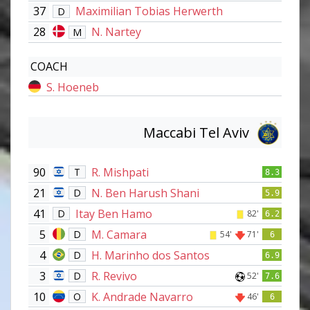
37
Maximilian Tobias Herwerth
D
28
N. Nartey
M
COACH
S. Hoeneb
Maccabi Tel Aviv
90
R. Mishpati
T
8.3
21
N. Ben Harush Shani
D
5.9
41
Itay Ben Hamo
D
82'
6.2
5
M. Camara
D
54'
71'
6
4
H. Marinho dos Santos
D
6.9
3
R. Revivo
D
52'
7.6
10
K. Andrade Navarro
O
46'
6