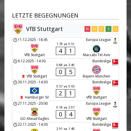
LETZTE BEGEGNUNGEN
VfB Stuttgart
N
U
U
S
U
11.12.2025
-
18:45
Europa League
1.78
0.51
xG
4
1
VfB Stuttgart
Maccabi Tel Aviv
6.12.2025
-
14:30
Bundesliga
0.88
3.40
xG
0
5
VfB Stuttgart
Bayern München
30.11.2025
-
14:30
Bundesliga
0.57
0.65
xG
2
1
Hamburger SV
VfB Stuttgart
27.11.2025
-
20:00
Europa League
0.18
2.07
xG
0
4
GO Ahead Eagles
VfB Stuttgart
22.11.2025
-
14:30
Bundesliga
2.91
1.48
xG