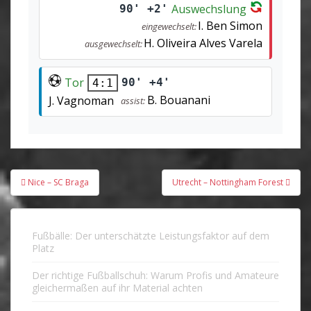
Auswechslung
90' +2'
I. Ben Simon
eingewechselt:
H. Oliveira Alves Varela
ausgewechselt:
Tor
90' +4'
4:1
B. Bouanani
J. Vagnoman
assist:
Beitragsnavigation
Nice – SC Braga
Utrecht – Nottingham Forest
Fußbälle: Der unterschätzte Leistungsfaktor auf dem
Platz
Der richtige Fußballschuh: Warum Profis und Amateure
gleichermaßen auf ihr Material achten