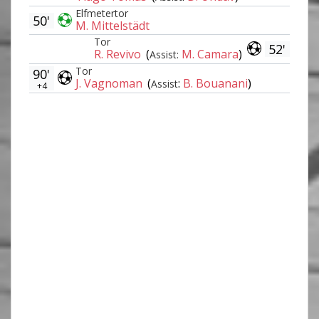
Elfmetertor
50'
M. Mittelstädt
Tor
52'
R. Revivo
(
M. Camara
)
Assist:
Tor
90'
J. Vagnoman
(
:
B. Bouanani
)
Assist
+4