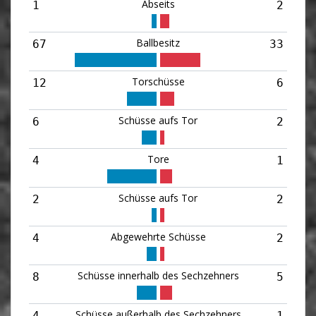
Abseits
1
2
Ballbesitz
67
33
Torschüsse
12
6
Schüsse aufs Tor
6
2
Tore
4
1
Schüsse aufs Tor
2
2
Abgewehrte Schüsse
4
2
Schüsse innerhalb des Sechzehners
8
5
Schüsse außerhalb des Sechzehners
4
1