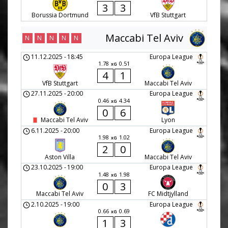
3
3
Borussia Dortmund
VfB Stuttgart
Maccabi Tel Aviv
N
N
N
N
N
11.12.2025
-
18:45
Europa League
1.78
0.51
xG
4
1
VfB Stuttgart
Maccabi Tel Aviv
27.11.2025
-
20:00
Europa League
0.46
4.34
xG
0
6
Maccabi Tel Aviv
Lyon
6.11.2025
-
20:00
Europa League
1.98
1.02
xG
2
0
Aston Villa
Maccabi Tel Aviv
23.10.2025
-
19:00
Europa League
1.48
1.98
xG
0
3
Maccabi Tel Aviv
FC Midtjylland
2.10.2025
-
19:00
Europa League
0.66
0.69
xG
1
3