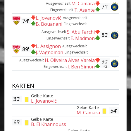
M. Camara
Ausgewechselt
71'
T. Asante
Eingewechselt
L. Jovanović
Ausgewechselt
74'
B. Bouanani
Eingewechselt
S. Abu Farchi
Ausgewechselt
80'
E. Madmon
Eingewechselt
L. Assignon
Ausgewechselt
89'
J. Vagnoman
Eingewechselt
H. Oliveira Alves Varela
Ausgewechselt
90'
I. Ben Simon
+2
Eingewechselt
KARTEN
Gelbe Karte
30'
L. Jovanović
Gelbe Karte
54'
M. Camara
Gelbe Karte
65'
B. El Khannouss
Gelbe Karte