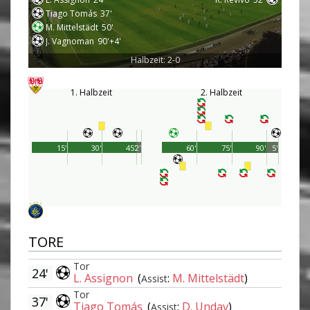
Tiago Tomás
37'
M. Mittelstädt
50'
J. Vagnoman
90'+4'
Halbzeit: 2-0
1. Halbzeit
2. Halbzeit
15'
30'
45'
2'
60'
75'
90'
5'
TORE
Tor
24'
L. Assignon
(
:
M. Mittelstädt
)
Assist
Tor
37'
Tiago Tomás
(
:
D. Undav
)
Assist