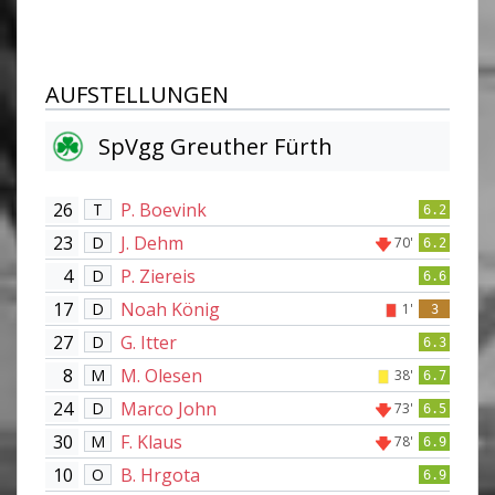
AUFSTELLUNGEN
SpVgg Greuther Fürth
26
P. Boevink
T
6.2
23
J. Dehm
D
70'
6.2
4
P. Ziereis
D
6.6
17
Noah König
D
1'
3
27
G. Itter
D
6.3
8
M. Olesen
M
38'
6.7
24
Marco John
D
73'
6.5
30
F. Klaus
M
78'
6.9
10
B. Hrgota
O
6.9