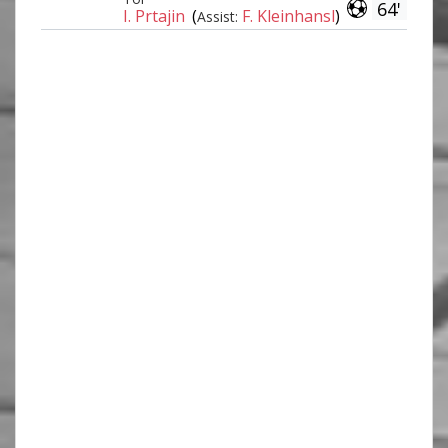
64'
I. Prtajin
(
F. Kleinhansl
)
Assist: