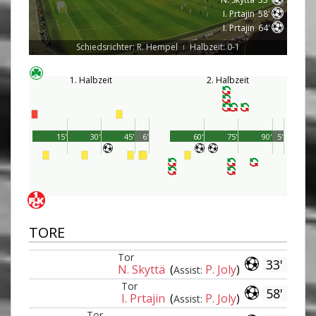
I. Prtajin
58'
I. Prtajin
64'
Schiedsrichter: R. Hempel
Halbzeit: 0-1
|
1. Halbzeit
2. Halbzeit
15'
30'
45'
6'
60'
75'
90'
5'
TORE
Tor
33'
N. Skyttä
(
P. Joly
)
Assist:
Tor
58'
I. Prtajin
(
P. Joly
)
Assist:
Tor