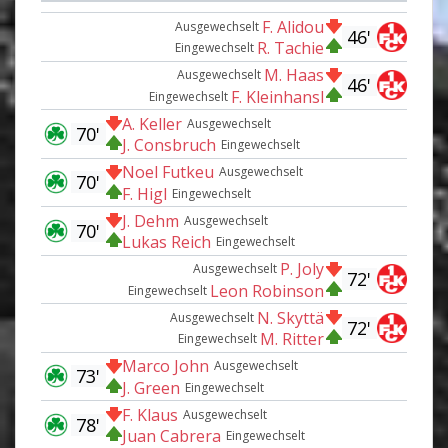
F. Alidou
Ausgewechselt
46'
R. Tachie
Eingewechselt
M. Haas
Ausgewechselt
46'
F. Kleinhansl
Eingewechselt
A. Keller
Ausgewechselt
70'
J. Consbruch
Eingewechselt
Noel Futkeu
Ausgewechselt
70'
F. Higl
Eingewechselt
J. Dehm
Ausgewechselt
70'
Lukas Reich
Eingewechselt
P. Joly
Ausgewechselt
72'
Leon Robinson
Eingewechselt
N. Skyttä
Ausgewechselt
72'
M. Ritter
Eingewechselt
Marco John
Ausgewechselt
73'
J. Green
Eingewechselt
F. Klaus
Ausgewechselt
78'
Juan Cabrera
Eingewechselt