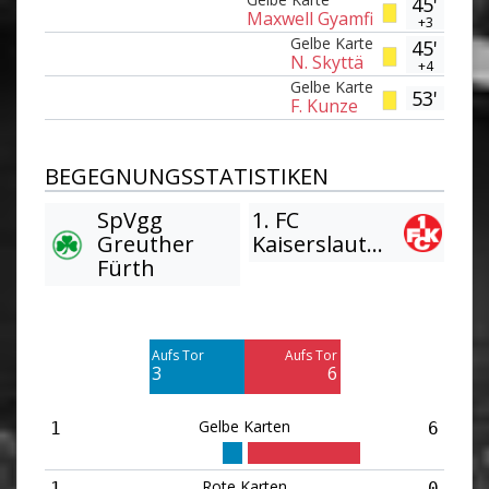
45'
Maxwell Gyamfi
+3
Gelbe Karte
45'
N. Skyttä
+4
Gelbe Karte
53'
F. Kunze
BEGEGNUNGSSTATISTIKEN
SpVgg
1. FC
Greuther
Kaiserslautern
Fürth
Am Tor vorbei
Am Tor vorbei
5
8
Aufs Tor
Aufs Tor
Blocked
3
6
3
Gelbe Karten
1
6
Rote Karten
1
0