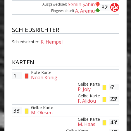
Semih Şahin
Ausgewechselt
82'
A. Aremu
Eingewechselt
SCHIEDSRICHTER
R. Hempel
Schiedsrichter:
KARTEN
Rote Karte
1'
Noah König
Gelbe Karte
6'
P. Joly
Gelbe Karte
23'
F. Alidou
Gelbe Karte
38'
M. Olesen
Gelbe Karte
43'
M. Haas
Gelbe Karte