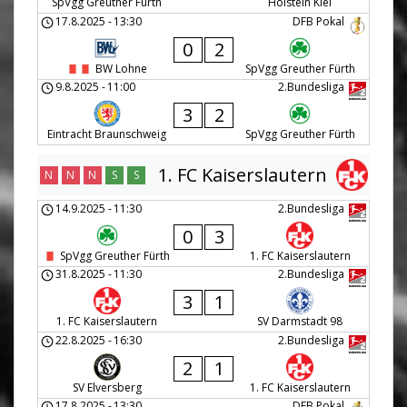
SpVgg Greuther Fürth
Holstein Kiel
17.8.2025
-
13:30
DFB Pokal
0
2
BW Lohne
SpVgg Greuther Fürth
9.8.2025
-
11:00
2.Bundesliga
3
2
Eintracht Braunschweig
SpVgg Greuther Fürth
1. FC Kaiserslautern
N
N
N
S
S
14.9.2025
-
11:30
2.Bundesliga
0
3
SpVgg Greuther Fürth
1. FC Kaiserslautern
31.8.2025
-
11:30
2.Bundesliga
3
1
1. FC Kaiserslautern
SV Darmstadt 98
22.8.2025
-
16:30
2.Bundesliga
2
1
SV Elversberg
1. FC Kaiserslautern
17.8.2025
-
13:30
DFB Pokal