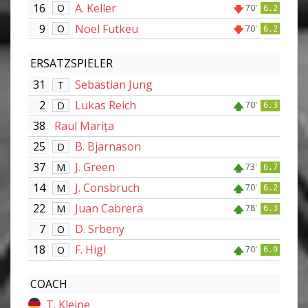
16
A. Keller
O
70'
6.2
9
Noel Futkeu
O
70'
6.2
ERSATZSPIELER
31
Sebastian Jung
T
2
Lukas Reich
D
70'
6.3
38
Raul Marița
25
B. Bjarnason
D
37
J. Green
M
73'
6.7
14
J. Consbruch
M
70'
6.2
22
Juan Cabrera
M
78'
6.3
7
D. Srbeny
O
18
F. Higl
O
70'
6.9
COACH
T. Kleine