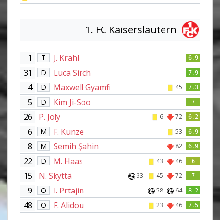
1. FC Kaiserslautern
1
J. Krahl
T
6.9
31
Luca Sirch
D
7.9
4
Maxwell Gyamfi
D
45'
7.3
5
Kim Ji-Soo
D
7
26
P. Joly
6'
72'
6.2
6
F. Kunze
M
53'
6.9
8
Semih Şahin
M
82'
6.9
22
M. Haas
D
43'
46'
6
15
N. Skyttä
33'
45'
72'
7
9
I. Prtajin
O
58'
64'
8.2
48
F. Alidou
O
23'
46'
7.5