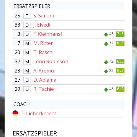
ERSATZSPIELER
25
S. Simoni
T
33
J. Elvedi
D
3
F. Kleinhansl
D
46'
7.5
7
M. Ritter
M
72'
6.5
20
T. Raschl
M
37
Leon Robinson
M
72'
6.6
23
A. Aremu
M
82'
6.5
27
D. Abiama
O
29
R. Tachie
O
46'
6.2
COACH
T. Lieberknecht
ERSATZSPIELER