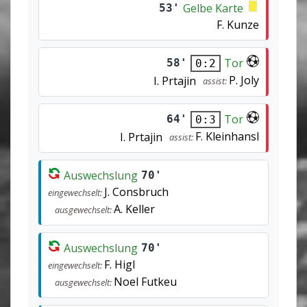
Gelbe Karte
53'
F. Kunze
Tor
58'
0:2
P. Joly
I. Prtajin
assist:
Tor
64'
0:3
F. Kleinhansl
I. Prtajin
assist:
Auswechslung
70'
J. Consbruch
eingewechselt:
A. Keller
ausgewechselt:
Auswechslung
70'
F. Higl
eingewechselt:
Noel Futkeu
ausgewechselt: