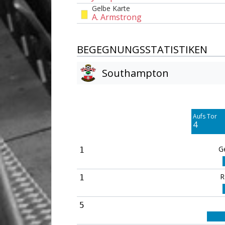
Gelbe Karte
A. Armstrong
BEGEGNUNGSSTATISTIKEN
Southampton
Am Tor vorbei
0
Aufs Tor
Blocked
4
2
G
1
R
1
5