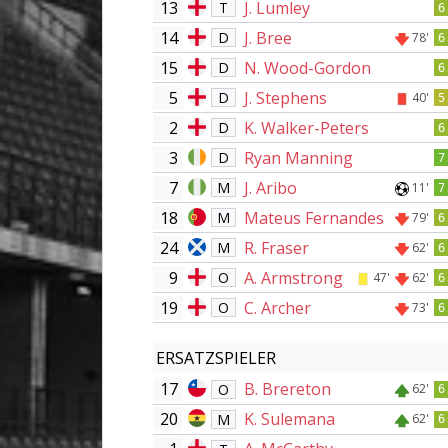
13
J. Lumley
T
6
14
J. Bree
D
78'
6
15
N. Wood-Gordon
D
6
5
J. Stephens
D
40'
5
2
K. Walker-Peters
D
6
3
Ryan Manning
D
7
7
J. Aribo
M
11'
7
18
Mateus Fernandes
M
79'
6
24
R. Fraser
M
62'
6
9
A. Armstrong
O
47'
62'
6
19
C. Archer
O
73'
6
ERSATZSPIELER
17
B. Brereton
O
62'
6
20
K. Sulemana
M
62'
6