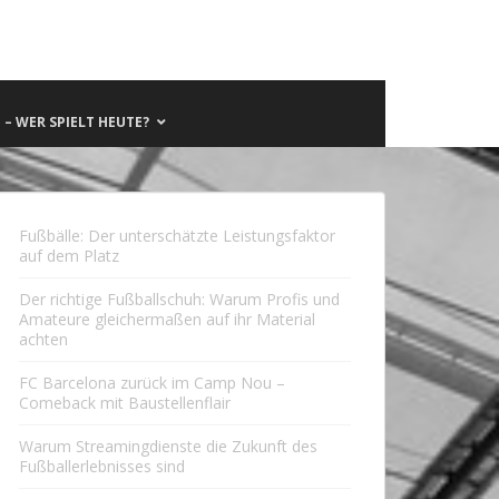
– WER SPIELT HEUTE?
Fußbälle: Der unterschätzte Leistungsfaktor
auf dem Platz
Der richtige Fußballschuh: Warum Profis und
Amateure gleichermaßen auf ihr Material
achten
FC Barcelona zurück im Camp Nou –
Comeback mit Baustellenflair
Warum Streamingdienste die Zukunft des
Fußballerlebnisses sind