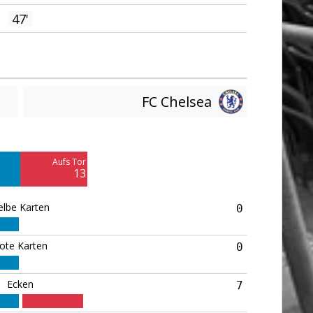
47'
FC Chelsea
Am Tor vorbei
13
Aufs Tor
Blocked
13
6
elbe Karten
0
ote Karten
0
Ecken
7