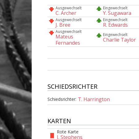
Ausgewechselt
Eingewechselt
C. Archer
Y. Sugawara
Ausgewechselt
Eingewechselt
J. Bree
R. Edwards
Ausgewechselt
Eingewechselt
Mateus
Charlie Taylor
Fernandes
SCHIEDSRICHTER
T. Harrington
Schiedsrichter:
KARTEN
Rote Karte
J. Stephens