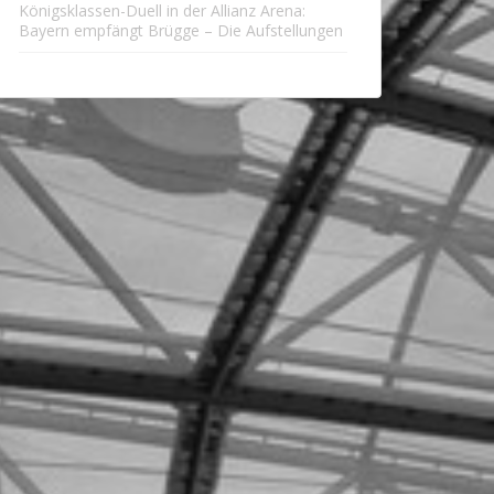
Königsklassen-Duell in der Allianz Arena:
Bayern empfängt Brügge – Die Aufstellungen