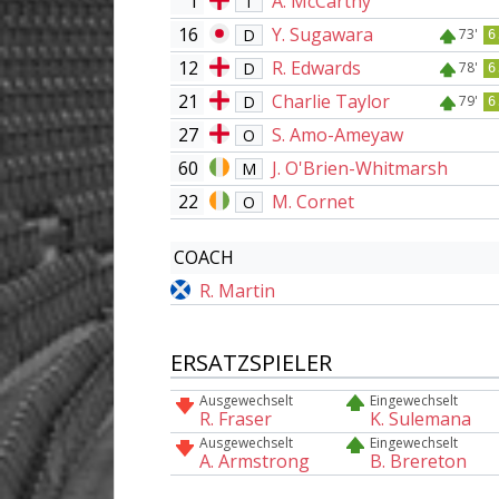
1
A. McCarthy
T
16
Y. Sugawara
D
73'
6
12
R. Edwards
D
78'
6
21
Charlie Taylor
D
79'
6
27
S. Amo-Ameyaw
O
60
J. O'Brien-Whitmarsh
M
22
M. Cornet
O
COACH
R. Martin
ERSATZSPIELER
Ausgewechselt
Eingewechselt
R. Fraser
K. Sulemana
Ausgewechselt
Eingewechselt
A. Armstrong
B. Brereton