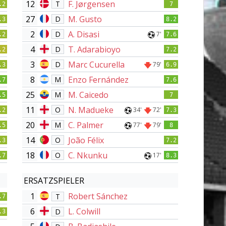
12
F. Jørgensen
T
.2
7
27
M. Gusto
D
.3
8.2
2
A. Disasi
D
7'
.2
7.6
4
T. Adarabioyo
D
.2
7.2
3
Marc Cucurella
D
79'
.3
6.9
8
Enzo Fernández
M
.7
7.6
25
M. Caicedo
M
.5
7
11
N. Madueke
O
34'
72'
.2
7.3
20
C. Palmer
M
77'
79'
.5
8
14
João Félix
O
.3
7.2
18
C. Nkunku
O
17'
.7
8.3
ERSATZSPIELER
1
Robert Sánchez
T
.7
6
L. Colwill
D
.3