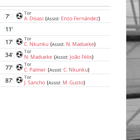
Tor
7'
A. Disasi
(
Enzo Fernández
)
Assist:
11'
Tor
17'
C. Nkunku
(
N. Madueke
)
Assist:
Tor
34'
N. Madueke
(
João Félix
)
Assist:
Tor
77'
C. Palmer
(
C. Nkunku
)
Assist:
Tor
87'
J. Sancho
(
M. Gusto
)
Assist: