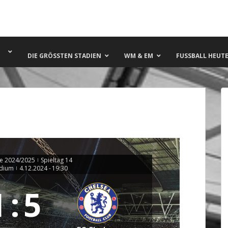
DIE GRÖSSTEN STADIEN
WM & EM
FUSSBALL HEUTE 
e 2024/2025
Spieltag 14
|
adium
4.12.2024
-
19:30
|
1
:
5