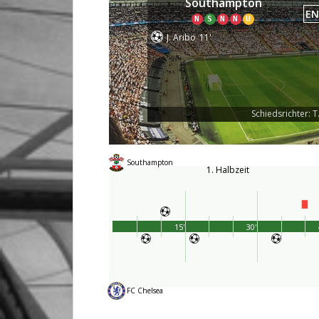
Southampton
EN
N
S
N
N
U
J. Aribo
11'
Schiedsrichter: T
Southampton
1. Halbzeit
15'
30'
FC Chelsea