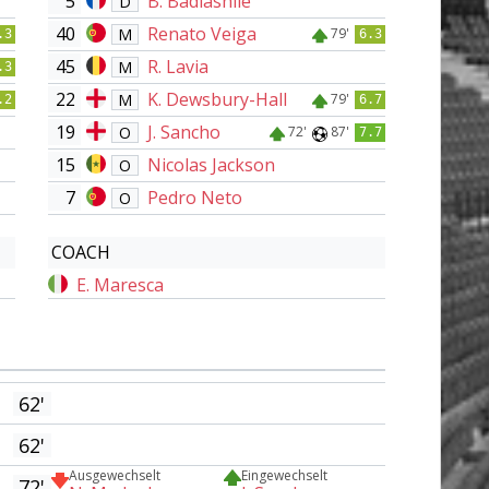
5
B. Badiashile
D
40
Renato Veiga
M
79'
.3
6.3
45
R. Lavia
M
.3
22
K. Dewsbury-Hall
M
79'
.2
6.7
19
J. Sancho
O
72'
87'
7.7
15
Nicolas Jackson
O
7
Pedro Neto
O
COACH
E. Maresca
62'
62'
Ausgewechselt
Eingewechselt
72'