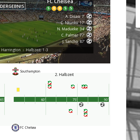
FC Chelsea
DERGEBNIS
S
U
U
S
S
A. Disasi
7'
C. Nkunku
17'
N. Madueke
34'
C. Palmer
77'
J. Sancho
87'
. Harrington
Halbzeit: 1-3
|
Southampton
2. Halbzeit
45'
60'
75'
90'
FC Chelsea