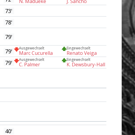
N. Madueke
J. Sancho
73'
78'
79'
Ausgewechselt
Eingewechselt
79'
Marc Cucurella
Renato Veiga
Ausgewechselt
Eingewechselt
79'
C. Palmer
K. Dewsbury-Hall
40'