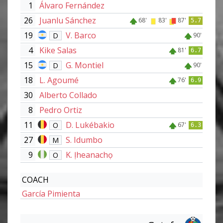
1
Álvaro Fernández
26
Juanlu Sánchez
68'
83'
87'
5.7
19
V. Barco
D
90'
4
Kike Salas
81'
6.7
15
G. Montiel
D
90'
18
L. Agoumé
76'
6.9
30
Alberto Collado
8
Pedro Ortiz
11
D. Lukébakio
O
67'
6.3
27
S. Idumbo
M
9
K. Ịheanachọ
O
COACH
García Pimienta