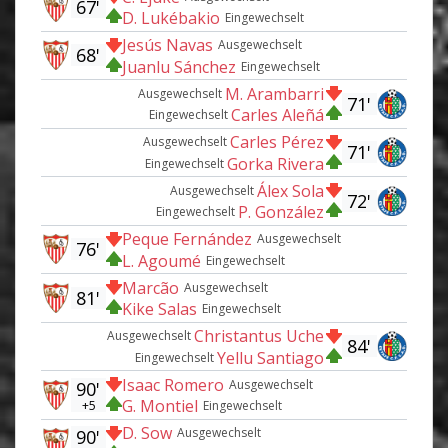
67'
D. Lukébakio
Eingewechselt
Jesús Navas
Ausgewechselt
68'
Juanlu Sánchez
Eingewechselt
M. Arambarri
Ausgewechselt
71'
Carles Aleñá
Eingewechselt
Carles Pérez
Ausgewechselt
71'
Gorka Rivera
Eingewechselt
Álex Sola
Ausgewechselt
72'
P. González
Eingewechselt
Peque Fernández
Ausgewechselt
76'
L. Agoumé
Eingewechselt
Marcão
Ausgewechselt
81'
Kike Salas
Eingewechselt
Christantus Uche
Ausgewechselt
84'
Yellu Santiago
Eingewechselt
Isaac Romero
Ausgewechselt
90'
G. Montiel
+5
Eingewechselt
D. Sow
Ausgewechselt
90'