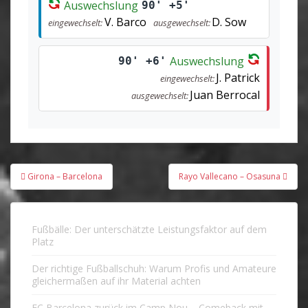
Auswechslung
90' +5'
V. Barco
D. Sow
eingewechselt:
ausgewechselt:
Auswechslung
90' +6'
J. Patrick
eingewechselt:
Juan Berrocal
ausgewechselt:
Beitragsnavigation
Girona – Barcelona
Rayo Vallecano – Osasuna
Fußbälle: Der unterschätzte Leistungsfaktor auf dem
Platz
Der richtige Fußballschuh: Warum Profis und Amateure
gleichermaßen auf ihr Material achten
FC Barcelona zurück im Camp Nou – Comeback mit