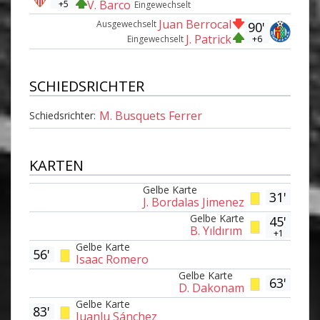
V. Barco
+5
Eingewechselt
Juan Berrocal
Ausgewechselt
90'
J. Patrick
+6
Eingewechselt
SCHIEDSRICHTER
M. Busquets Ferrer
Schiedsrichter:
KARTEN
Gelbe Karte
31'
J. Bordalas Jimenez
Gelbe Karte
45'
B. Yıldırım
+1
Gelbe Karte
56'
Isaac Romero
Gelbe Karte
63'
D. Dakonam
Gelbe Karte
83'
Juanlu Sánchez