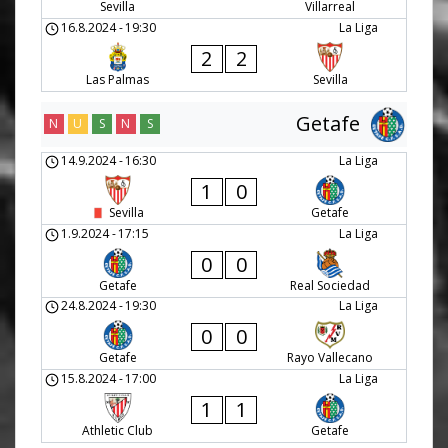
Sevilla
Villarreal
16.8.2024
-
19:30
La Liga
2
2
Las Palmas
Sevilla
Getafe
N
U
S
N
S
14.9.2024
-
16:30
La Liga
1
0
Sevilla
Getafe
1.9.2024
-
17:15
La Liga
0
0
Getafe
Real Sociedad
24.8.2024
-
19:30
La Liga
0
0
Getafe
Rayo Vallecano
15.8.2024
-
17:00
La Liga
1
1
Athletic Club
Getafe