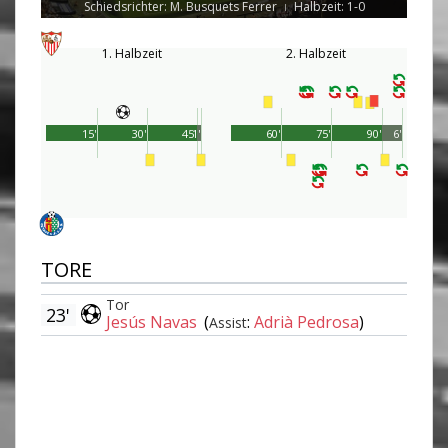
Schiedsrichter: M. Busquets Ferrer
Halbzeit: 1-0
|
1. Halbzeit
2. Halbzeit
15'
30'
45'
1'
60'
75'
90'
6'
TORE
Tor
23'
Jesús Navas
(
:
Adrià Pedrosa
)
Assist