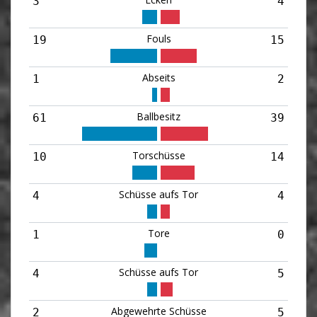
3
4
Fouls
19
15
Abseits
1
2
Ballbesitz
61
39
Torschüsse
10
14
Schüsse aufs Tor
4
4
Tore
1
0
Schüsse aufs Tor
4
5
Abgewehrte Schüsse
2
5