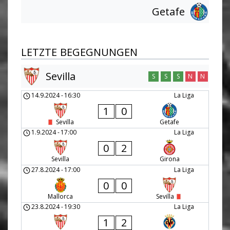
Getafe
LETZTE BEGEGNUNGEN
Sevilla
S
S
S
N
N
14.9.2024
-
16:30
La Liga
1
0
Sevilla
Getafe
1.9.2024
-
17:00
La Liga
0
2
Sevilla
Girona
27.8.2024
-
17:00
La Liga
0
0
Mallorca
Sevilla
23.8.2024
-
19:30
La Liga
1
2