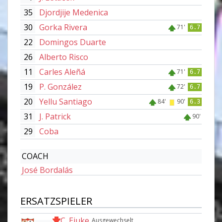
35
Djordjije Medenica
30
Gorka Rivera
71'
6.7
22
Domingos Duarte
26
Alberto Risco
11
Carles Aleñá
71'
6.7
19
P. González
72'
6.7
20
Yellu Santiago
84'
90'
6.3
31
J. Patrick
90'
29
Coba
COACH
José Bordalás
ERSATZSPIELER
C. Ejuke
Ausgewechselt