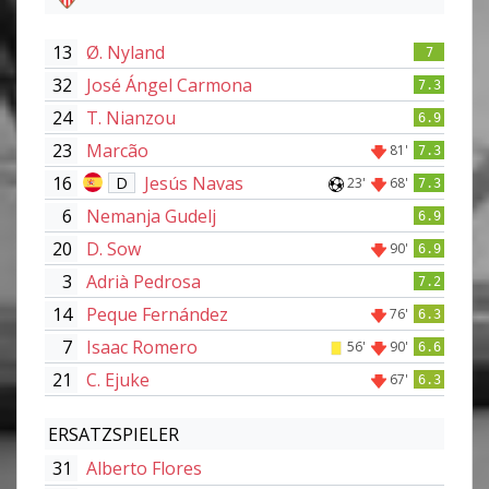
13
Ø. Nyland
7
32
José Ángel Carmona
7.3
24
T. Nianzou
6.9
23
Marcão
81'
7.3
16
Jesús Navas
D
23'
68'
7.3
6
Nemanja Gudelj
6.9
20
D. Sow
90'
6.9
3
Adrià Pedrosa
7.2
14
Peque Fernández
76'
6.3
7
Isaac Romero
56'
90'
6.6
21
C. Ejuke
67'
6.3
ERSATZSPIELER
31
Alberto Flores