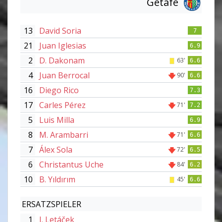
Getafe
13
David Soria
7
21
Juan Iglesias
6.9
2
D. Dakonam
63'
6.6
4
Juan Berrocal
90'
6.6
16
Diego Rico
7.3
17
Carles Pérez
71'
7.2
5
Luis Milla
6.9
8
M. Arambarri
71'
6.6
7
Álex Sola
72'
6.5
6
Christantus Uche
84'
6.2
10
B. Yıldırım
45'
6.6
ERSATZSPIELER
1
J. Letáček