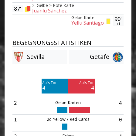
2. Gelbe > Rote Karte
87'
Juanlu Sánchez
Gelbe Karte
90'
Yellu Santiago
+1
BEGEGNUNGSSTATISTIKEN
Sevilla
Getafe
Am Tor vorbei
Am Tor vorbei
4
10
Aufs Tor
Aufs Tor
Blocked
Blocked
4
4
2
5
Gelbe Karten
2
4
2d Yellow / Red Cards
1
0
Ecken