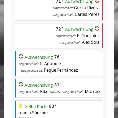
Auswechslung
71'
Gorka Rivera
eingewechselt:
Carles Pérez
ausgewechselt:
Auswechslung
72'
P. González
eingewechselt:
Álex Sola
ausgewechselt:
Auswechslung
76'
L. Agoumé
eingewechselt:
Peque Fernández
ausgewechselt:
Auswechslung
81'
Kike Salas
Marcão
eingewechselt:
ausgewechselt:
Gelbe Karte
83'
Juanlu Sánchez
Tripping