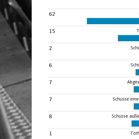
62
T
15
Sch
2
Sch
6
Abgew
7
Schüsse inne
7
Schüsse auße
8
Tor
1