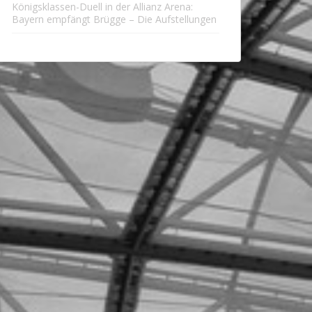
Königsklassen-Duell in der Allianz Arena:
Bayern empfängt Brügge – Die Aufstellungen