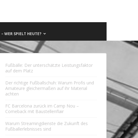
– WER SPIELT HEUTE?
Fußbälle: Der unterschätzte Leistungsfaktor
auf dem Platz
Der richtige Fußballschuh: Warum Profis und
Amateure gleichermaßen auf ihr Material
achten
FC Barcelona zurück im Camp Nou –
Comeback mit Baustellenflair
Warum Streamingdienste die Zukunft des
Fußballerlebnisses sind