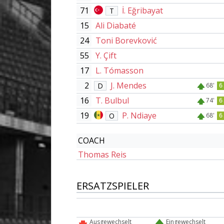
71
İ. Eğribayat
T
15
Ali Diabaté
24
Toni Borevković
55
Y. Çift
17
L. Tómasson
2
J. Mendes
D
68'
6
16
T. Bulbul
74'
6
19
P. Ndiaye
O
68'
6
COACH
Thomas Reis
ERSATZSPIELER
Ausgewechselt
Eingewechselt