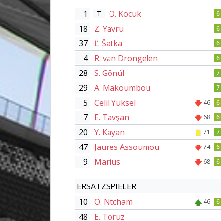
1
O. Kocuk
T
6
18
Z. Yavru
6
37
Ľ. Šatka
6
4
R. van Drongelen
6
28
S. Gönül
7
29
A. Makoumbou
7
5
Celil Yüksel
46'
6
7
E. Tavşan
68'
6
20
Y. Kayan
71'
7
47
Jaures Assoumou
74'
6
9
Marius
68'
6
ERSATZSPIELER
10
O. Ntcham
46'
6
48
E. Töruz