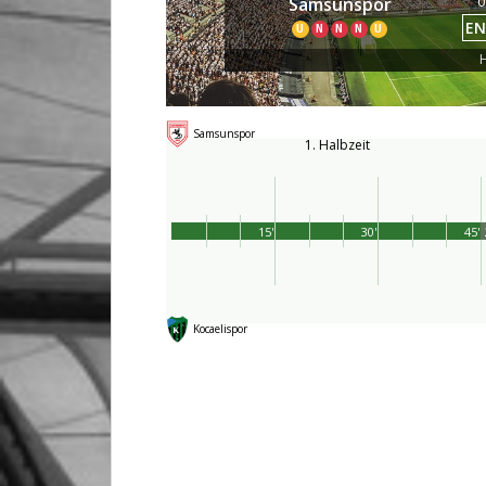
0
Samsunspor
EN
U
N
N
N
U
H
Samsunspor
1. Halbzeit
15'
30'
45'
Kocaelispor