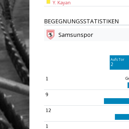
Y. Kayan
BEGEGNUNGSSTATISTIKEN
Samsunspor
Am Tor vorbei
6
Aufs Tor
Blocked
2
7
G
1
9
12
1