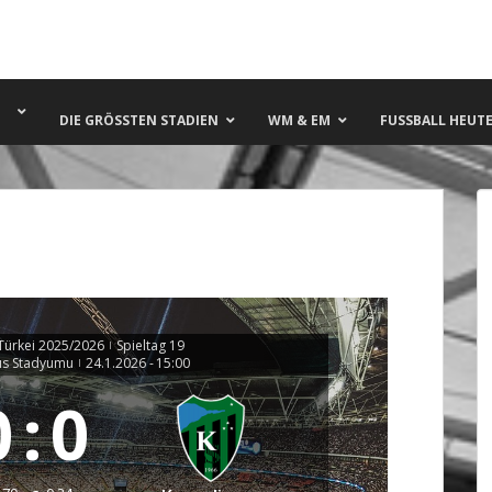
DIE GRÖSSTEN STADIEN
WM & EM
FUSSBALL HEUTE 
Türkei 2025/2026
Spieltag 19
|
ıs Stadyumu
24.1.2026
-
15:00
|
0
:
0