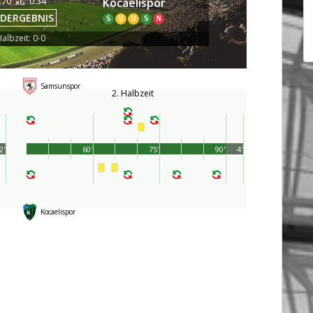
.70
0.34
Kocaelispor
xG
DERGEBNIS
S
U
U
S
N
albzeit: 0-0
Samsunspor
2. Halbzeit
2'
60'
75'
90'
4'
Kocaelispor