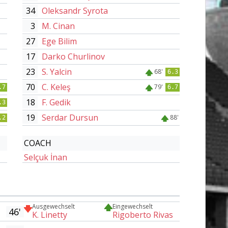
34
Oleksandr Syrota
3
M. Cinan
27
Ege Bilim
17
Darko Churlinov
23
S. Yalcin
68'
6.3
70
C. Keleş
79'
.7
6.7
18
F. Gedik
.3
19
Serdar Dursun
88'
.2
COACH
Selçuk İnan
Ausgewechselt
Eingewechselt
46'
K. Linetty
Rigoberto Rivas