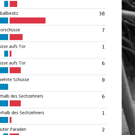
Ballbesitz
38
orschüsse
7
üsse aufs Tor
1
üsse aufs Tor
6
ehrte Schüsse
0
rhalb des Sechzehners
6
rhalb des Sechzehners
1
hüter Paraden
2