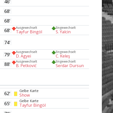
46'
68'
68'
Ausgewechselt
Eingewechselt
68'
Tayfur Bingöl
S. Yalcin
74'
Ausgewechselt
Eingewechselt
79'
D. Agyei
C. Keleş
Ausgewechselt
Eingewechselt
88'
B. Petković
Serdar Dursun
Gelbe Karte
62'
Show
Gelbe Karte
65'
Tayfur Bingöl