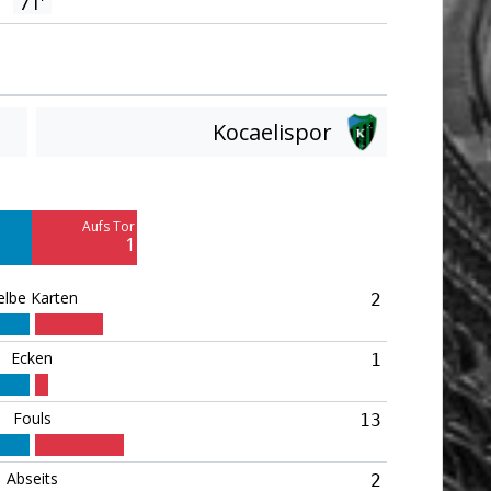
71'
Kocaelispor
Am Tor vorbei
6
Aufs Tor
1
elbe Karten
2
Ecken
1
Fouls
13
Abseits
2