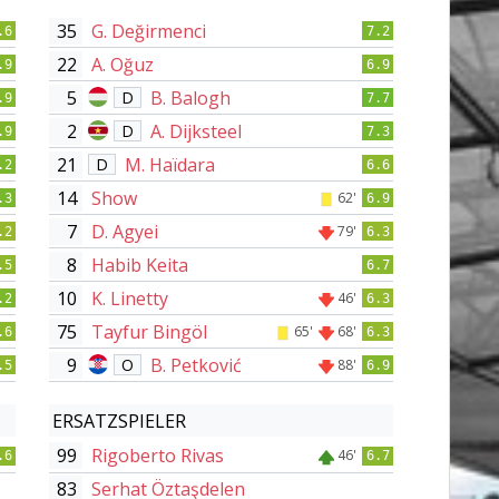
35
G. Değirmenci
.6
7.2
22
A. Oğuz
.9
6.9
5
B. Balogh
D
.9
7.7
2
A. Dijksteel
D
.9
7.3
21
M. Haïdara
D
.2
6.6
14
Show
62'
.3
6.9
7
D. Agyei
79'
.2
6.3
8
Habib Keita
.5
6.7
10
K. Linetty
46'
.2
6.3
75
Tayfur Bingöl
65'
68'
.6
6.3
9
B. Petković
O
88'
.5
6.9
ERSATZSPIELER
99
Rigoberto Rivas
46'
.6
6.7
83
Serhat Öztaşdelen