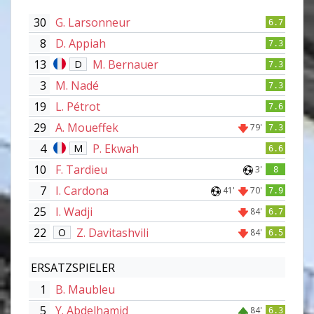
30
G. Larsonneur
6.7
8
D. Appiah
7.3
13
M. Bernauer
D
7.3
3
M. Nadé
7.3
19
L. Pétrot
7.6
29
A. Moueffek
79'
7.3
4
P. Ekwah
M
6.6
10
F. Tardieu
3'
8
7
I. Cardona
41'
70'
7.9
25
I. Wadji
84'
6.7
22
Z. Davitashvili
O
84'
6.5
ERSATZSPIELER
1
B. Maubleu
5
Y. Abdelhamid
84'
6.3