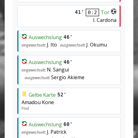
Tor
41'
0:2
I. Cardona
Auswechslung
46'
J. Ito
J. Okumu
eingewechselt:
ausgewechselt:
Auswechslung
46'
N. Sangui
eingewechselt:
Sergio Akieme
ausgewechselt:
Gelbe Karte
52'
Amadou Kone
Foul
Auswechslung
60'
J. Patrick
eingewechselt: