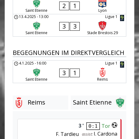
2
1
Saint Etienne
Lyon
13.4.2025
-
13:00
Ligue 1
3
3
Saint Etienne
Stade Brestois 29
BEGEGNUNGEN IM DIREKTVERGLEICH
4.1.2025
-
16:00
Ligue 1
3
1
Saint Etienne
Reims
Reims
Saint Etienne
Tor
3'
0:1
I. Cardona
F. Tardieu
assist: