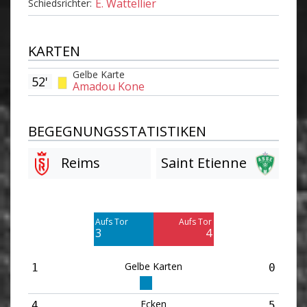
E. Wattellier
Schiedsrichter:
KARTEN
Gelbe Karte
52'
Amadou Kone
BEGEGNUNGSSTATISTIKEN
Reims
Saint Etienne
Am Tor vorbei
Am Tor vorbei
8
5
Aufs Tor
Aufs Tor
Blocked
Blocked
3
4
9
2
Gelbe Karten
1
0
Ecken
4
5