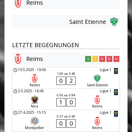
Reims
Saint Etienne
LETZTE BEGEGNUNGEN
Reims
S
U
N
N
N
10.5.2025
-
19:00
Ligue 1
1.09
0.68
xG
0
2
Reims
Saint Etienne
2.5.2025
-
18:45
Ligue 1
0.96
0.84
xG
1
0
Nice
Reims
27.4.2025
-
15:15
Ligue 1
0.57
0.60
xG
0
0
Montpellier
Reims