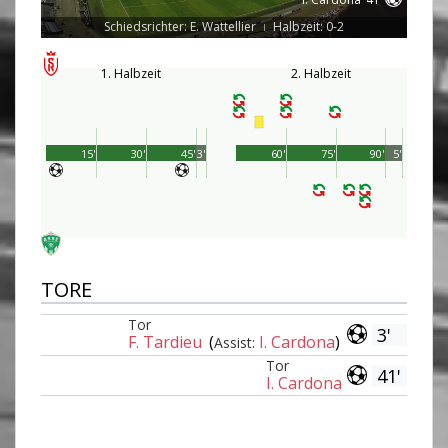
Schiedsrichter: E. Wattellier
Halbzeit: 0-2
|
1. Halbzeit
2. Halbzeit
15'
30'
45'
3'
60'
75'
90'
5'
TORE
Tor
3'
F. Tardieu
(
I. Cardona
)
Assist:
Tor
41'
I. Cardona