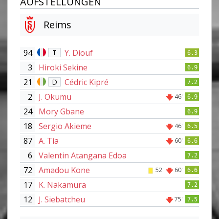
AUFSTELLUNGEN
Reims
94
Y. Diouf
T
6.3
3
Hiroki Sekine
6.9
21
Cédric Kipré
D
7.2
2
J. Okumu
46'
6.9
24
Mory Gbane
6.9
18
Sergio Akieme
46'
6.5
87
A. Tia
60'
6.6
6
Valentin Atangana Edoa
7.2
72
Amadou Kone
52'
60'
6.6
17
K. Nakamura
7.2
12
J. Siebatcheu
75'
7.5