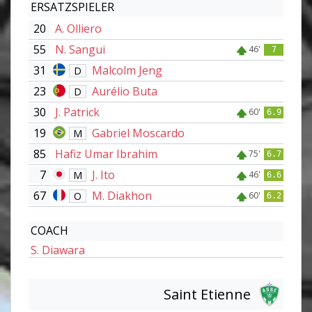
ERSATZSPIELER
20
A. Olliero
55
N. Sangui
46'
7
31
Malcolm Jeng
D
23
Aurélio Buta
D
30
J. Patrick
60'
6.9
19
Gabriel Moscardo
M
85
Hafiz Umar Ibrahim
75'
6.7
7
J. Ito
M
46'
6.6
67
M. Diakhon
O
60'
6.2
COACH
S. Diawara
Saint Etienne