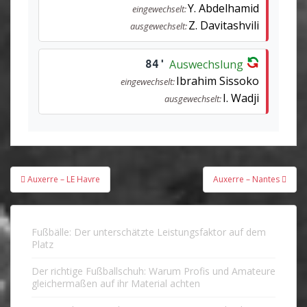
Y. Abdelhamid
eingewechselt:
Z. Davitashvili
ausgewechselt:
Auswechslung
84'
Ibrahim Sissoko
eingewechselt:
I. Wadji
ausgewechselt:
Beitragsnavigation
Auxerre – LE Havre
Auxerre – Nantes
Fußbälle: Der unterschätzte Leistungsfaktor auf dem
Platz
Der richtige Fußballschuh: Warum Profis und Amateure
gleichermaßen auf ihr Material achten