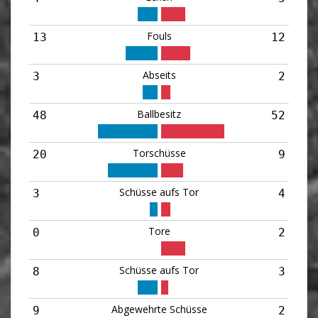
Fouls
13
12
Abseits
3
2
Ballbesitz
48
52
Torschüsse
20
9
Schüsse aufs Tor
3
4
Tore
0
2
Schüsse aufs Tor
8
3
Abgewehrte Schüsse
9
2