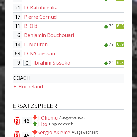
21
D. Batubinsika
17
Pierre Cornud
11
B. Old
70'
6.3
6
Benjamin Bouchouari
14
L. Mouton
79'
6.9
63
D. N'Guessan
9
Ibrahim Sissoko
O
84'
6.3
COACH
E. Horneland
ERSATZSPIELER
J. Okumu
Ausgewechselt
46'
J. Ito
Eingewechselt
Sergio Akieme
Ausgewechselt
46'