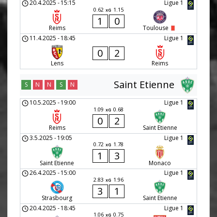
20.4.2025
-
15:15
Ligue 1
0.62
1.15
xG
1
0
Reims
Toulouse
11.4.2025
-
18:45
Ligue 1
0
2
Lens
Reims
Saint Etienne
S
N
N
S
N
10.5.2025
-
19:00
Ligue 1
1.09
0.68
xG
0
2
Reims
Saint Etienne
3.5.2025
-
19:05
Ligue 1
0.72
1.78
xG
1
3
Saint Etienne
Monaco
26.4.2025
-
15:00
Ligue 1
2.83
1.96
xG
3
1
Strasbourg
Saint Etienne
20.4.2025
-
18:45
Ligue 1
1.06
0.75
xG