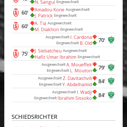
N. Sangui
Eingewechselt
Amadou Kone
Ausgewechselt
60'
J. Patrick
Eingewechselt
A. Tia
Ausgewechselt
60'
M. Diakhon
Eingewechselt
I. Cardona
Ausgewechselt
70'
B. Old
Eingewechselt
J. Siebatcheu
Ausgewechselt
75'
Hafiz Umar Ibrahim
Eingewechselt
A. Moueffek
Ausgewechselt
79'
L. Mouton
Eingewechselt
Z. Davitashvili
Ausgewechselt
84'
Y. Abdelhamid
Eingewechselt
I. Wadji
Ausgewechselt
84'
Ibrahim Sissoko
Eingewechselt
SCHIEDSRICHTER