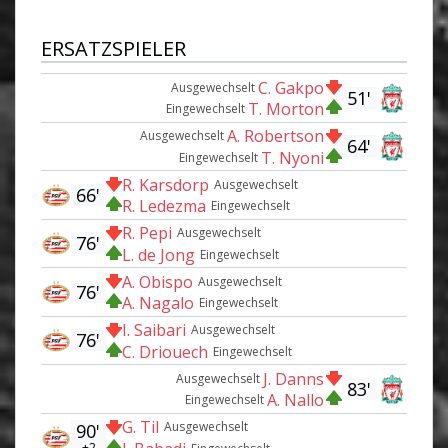
ERSATZSPIELER
C. Gakpo
Ausgewechselt
51'
T. Morton
Eingewechselt
A. Robertson
Ausgewechselt
64'
T. Nyoni
Eingewechselt
R. Karsdorp
Ausgewechselt
66'
R. Ledezma
Eingewechselt
R. Pepi
Ausgewechselt
76'
L. de Jong
Eingewechselt
A. Obispo
Ausgewechselt
76'
A. Nagalo
Eingewechselt
I. Saibari
Ausgewechselt
76'
C. Driouech
Eingewechselt
J. Danns
Ausgewechselt
83'
A. Nallo
Eingewechselt
G. Til
Ausgewechselt
90'
+2