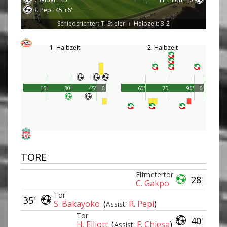
R. Pepi
45'+6'
Schiedsrichter: T. Stieler
Halbzeit: 3-2
|
1. Halbzeit
2. Halbzeit
15'
30'
45'
6'
60'
75'
90'
6'
TORE
Elfmetertor
28'
C. Gakpo
Tor
35'
S. Bakayoko
(
:
R. Pepi
)
Assist
Tor
40'
H. Elliott
(
F. Chiesa
)
Assist: