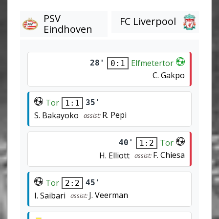
PSV
FC Liverpool
Eindhoven
Elfmetertor
28'
0:1
C. Gakpo
Tor
35'
1:1
R. Pepi
S. Bakayoko
assist:
Tor
40'
1:2
F. Chiesa
H. Elliott
assist:
Tor
45'
2:2
J. Veerman
I. Saibari
assist: