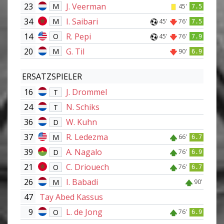
23
J. Veerman
M
45'
7.5
34
I. Saibari
M
45'
76'
7.5
14
R. Pepi
O
45'
76'
7.9
20
G. Til
M
90'
6.9
ERSATZSPIELER
16
J. Drommel
T
24
N. Schiks
T
36
W. Kuhn
D
37
R. Ledezma
M
66'
6.7
39
A. Nagalo
D
76'
6.9
21
C. Driouech
O
76'
6.7
26
I. Babadi
M
90'
47
Tay Abed Kassus
9
L. de Jong
O
76'
6.9