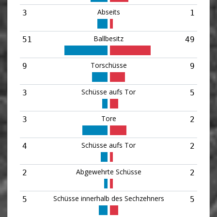
Abseits
3
1
Ballbesitz
51
49
Torschüsse
9
9
Schüsse aufs Tor
3
5
Tore
3
2
Schüsse aufs Tor
4
2
Abgewehrte Schüsse
2
2
Schüsse innerhalb des Sechzehners
5
5