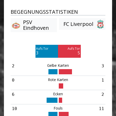
BEGEGNUNGSSTATISTIKEN
PSV
FC Liverpool
Eindhoven
Am Tor vorbei
Am Tor vorbei
4
4
Aufs Tor
Aufs Tor
Blocked
Blocked
3
5
2
2
Gelbe Karten
2
3
Rote Karten
0
1
Ecken
6
2
Fouls
10
11