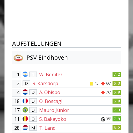
AUFSTELLUNGEN
PSV Eindhoven
1
W. Benítez
T
7.2
2
R. Karsdorp
D
45'
66'
6.3
4
A. Obispo
D
76'
6.9
18
O. Boscagli
D
6.9
17
Mauro Júnior
D
7.3
11
S. Bakayoko
O
35'
7.9
28
T. Land
M
6.2