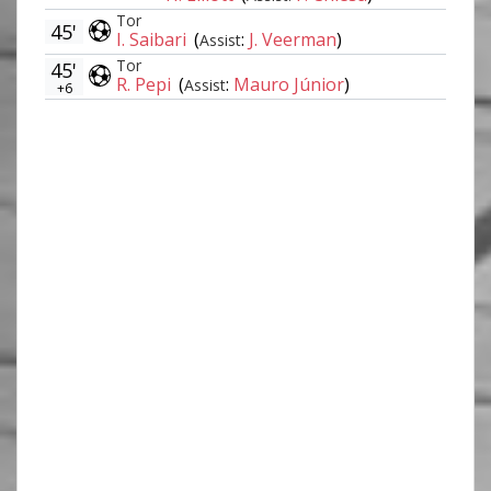
Tor
45'
I. Saibari
(
:
J. Veerman
)
Assist
Tor
45'
R. Pepi
(
:
Mauro Júnior
)
Assist
+6