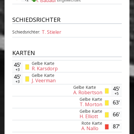
I. Babadi
Eingewechselt
SCHIEDSRICHTER
T. Stieler
Schiedsrichter:
KARTEN
Gelbe Karte
45'
R. Karsdorp
+3
Gelbe Karte
45'
J. Veerman
+3
Gelbe Karte
45'
A. Robertson
+5
Gelbe Karte
63'
T. Morton
Gelbe Karte
66'
H. Elliott
Rote Karte
87'
A. Nallo