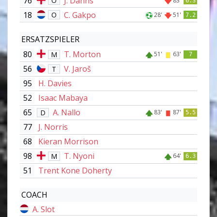
76
J. Danns
O
83'
6.3
18
C. Gakpo
O
28'
51'
7.2
ERSATZSPIELER
80
T. Morton
M
51'
63'
7
56
V. Jaroš
T
95
H. Davies
52
Isaac Mabaya
65
A. Nallo
D
83'
87'
5.5
77
J. Norris
68
Kieran Morrison
98
T. Nyoni
M
64'
6.3
51
Trent Kone Doherty
COACH
A. Slot