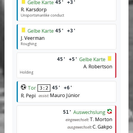
Gelbe Karte
45' +3'
R. Karsdorp
Unsportsmanlike conduct
Gelbe Karte
45' +3'
J. Veerman
Roughing
Gelbe Karte
45' +5'
A. Robertson
Holding
Tor
45' +6'
3:2
Mauro Júnior
R. Pepi
assist:
Auswechslung
51'
T. Morton
eingewechselt:
C. Gakpo
ausgewechselt: