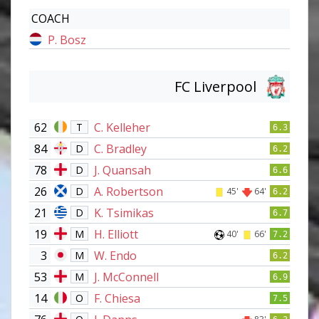
COACH
P. Bosz
FC Liverpool
62
C. Kelleher
T
6.3
84
C. Bradley
D
6.2
78
J. Quansah
D
6.6
26
A. Robertson
D
45'
64'
6.2
21
K. Tsimikas
D
6.7
19
H. Elliott
M
40'
66'
7.2
3
W. Endo
M
6.2
53
J. McConnell
M
6.9
14
F. Chiesa
O
7.5