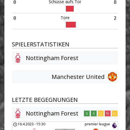
Schüsse aufs Tor
0
8
Tore
0
2
SPIELERSTATISTIKEN
Nottingham Forest
Manchester United
LETZTE BEGEGNUNGEN
Nottingham Forest
S
S
U
N
U
16.4.2023
-
15:30
premier league