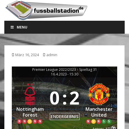
S
k
i
p
MENU
t
o
m
a
März 16, 2024
admin
i
n
c
Premier League 2022/2023
Spieltag 31
|
16.4.2023
-
15:30
o
n
0
:
2
t
e
n
Nottingham
Manchester
t
Forest
United
ENDERGEBNIS
N
N
U
N
N
N
U
N
S
S
Antony
32'