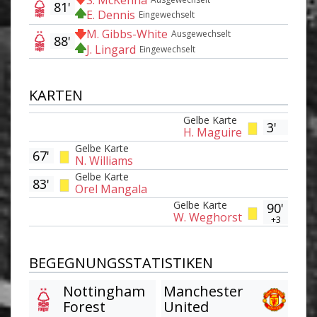
81'
E. Dennis
Eingewechselt
M. Gibbs-White
Ausgewechselt
88'
J. Lingard
Eingewechselt
KARTEN
Gelbe Karte
3'
H. Maguire
Gelbe Karte
67'
N. Williams
Gelbe Karte
83'
Orel Mangala
Gelbe Karte
90'
W. Weghorst
+3
BEGEGNUNGSSTATISTIKEN
Nottingham
Manchester
Forest
United