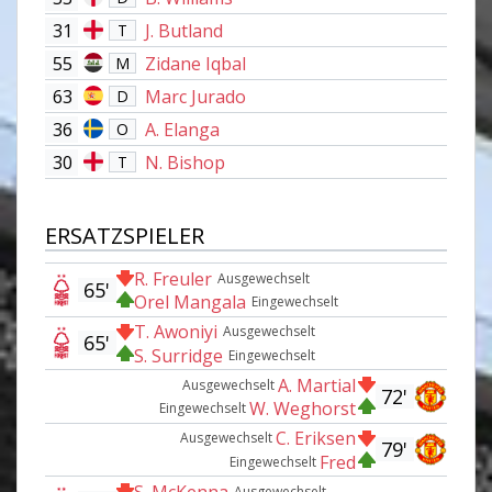
31
J. Butland
T
55
Zidane Iqbal
M
63
Marc Jurado
D
36
A. Elanga
O
30
N. Bishop
T
ERSATZSPIELER
R. Freuler
Ausgewechselt
65'
Orel Mangala
Eingewechselt
T. Awoniyi
Ausgewechselt
65'
S. Surridge
Eingewechselt
A. Martial
Ausgewechselt
72'
W. Weghorst
Eingewechselt
C. Eriksen
Ausgewechselt
79'
Fred
Eingewechselt
S. McKenna
Ausgewechselt