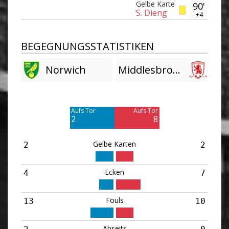
Gelbe Karte
90'
S. Dieng
+4
BEGEGNUNGSSTATISTIKEN
Norwich
Middlesbrough
Am Tor vorbei
Am Tor vorbei
11
11
Aufs Tor
Aufs Tor
2
8
Gelbe Karten
2
2
Ecken
4
7
Fouls
13
10
Abseits