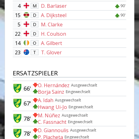
4
D. Barlaser
M
90'
15
A. Dijksteel
D
90'
5
M. Clarke
D
22
H. Coulson
D
14
A. Gilbert
O
23
T. Glover
T
ERSATZSPIELER
O. Hernández
Ausgewechselt
66'
Borja Sainz
Eingewechselt
A. Idah
Ausgewechselt
67'
Hwang Ui-Jo
Eingewechselt
M. Núñez
Ausgewechselt
78'
C. Fassnacht
Eingewechselt
D. Giannoulis
Ausgewechselt
78'
P. Płacheta
Eingewechselt