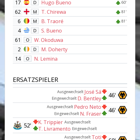
17
Hugo Bueno
D
60'
62
T. Chirewa
M
81'
6
B. Traoré
M
81'
4
S. Bueno
D
61
W. Okoduwa
O
2
M. Doherty
D
14
N. Lemina
O
ERSATZSPIELER
José Sá
Ausgewechselt
46'
D. Bentley
Eingewechselt
Pedro Neto
Ausgewechselt
46'
N. Fraser
Eingewechselt
K. Trippier
Ausgewechselt
52'
T. Livramento
Eingewechselt
Toti
Ausgewechselt