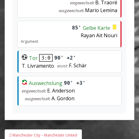
B. Traoré
eingewechselt:
Mario Lemina
ausgewechselt:
Gelbe Karte
85'
Rayan Aït Nouri
Argument
Tor
90' +2'
3:0
F. Schär
T. Livramento
assist:
Auswechslung
90' +3'
E. Anderson
eingewechselt:
A. Gordon
ausgewechselt:
Beitragsnavigation
Manchester City – Manchester United