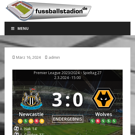
S
k
i
p
MENU
t
o
m
a
März 16, 2024
admin
i
n
c
Premier League 2023/2024
Spieltag 27
|
2.3.2024
-
15:00
o
n
3
:
0
t
e
n
Newcastle
Wolves
t
ENDERGEBNIS
U
S
U
N
U
S
N
S
S
S
A. Isak
14'
A. Gordon
33'