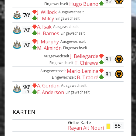
60'
Hugo Bueno
Eingewechselt
J. Willock
Ausgewechselt
70'
L. Miley
Eingewechselt
A. Isak
Ausgewechselt
70'
H. Barnes
Eingewechselt
J. Murphy
Ausgewechselt
70'
M. Almirón
Eingewechselt
J. Bellegarde
Ausgewechselt
81'
T. Chirewa
Eingewechselt
Mario Lemina
Ausgewechselt
81'
B. Traoré
Eingewechselt
A. Gordon
Ausgewechselt
90'
E. Anderson
+3
Eingewechselt
KARTEN
Gelbe Karte
85'
Rayan Aït Nouri