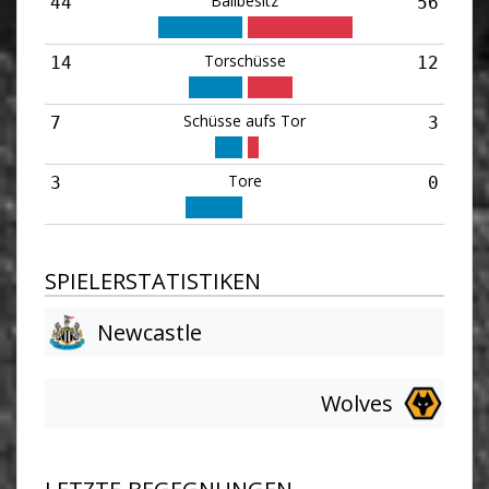
Ballbesitz
44
56
Torschüsse
14
12
Schüsse aufs Tor
7
3
Tore
3
0
SPIELERSTATISTIKEN
Newcastle
Wolves