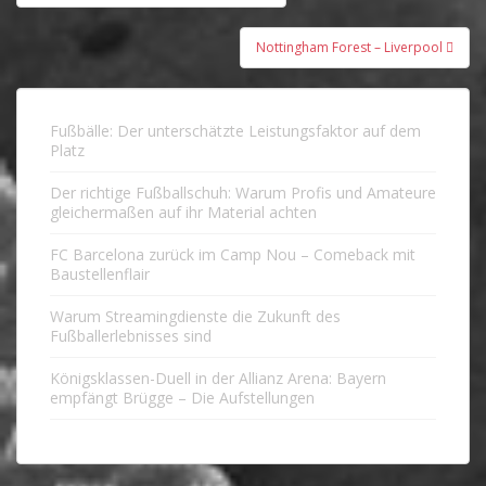
Nottingham Forest – Liverpool
Fußbälle: Der unterschätzte Leistungsfaktor auf dem
Platz
Der richtige Fußballschuh: Warum Profis und Amateure
gleichermaßen auf ihr Material achten
FC Barcelona zurück im Camp Nou – Comeback mit
Baustellenflair
Warum Streamingdienste die Zukunft des
Fußballerlebnisses sind
Königsklassen-Duell in der Allianz Arena: Bayern
empfängt Brügge – Die Aufstellungen