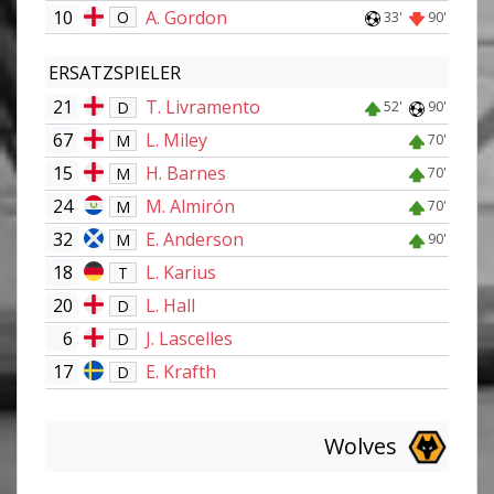
10
A. Gordon
O
33'
90'
ERSATZSPIELER
21
T. Livramento
D
52'
90'
67
L. Miley
M
70'
15
H. Barnes
M
70'
24
M. Almirón
M
70'
32
E. Anderson
M
90'
18
L. Karius
T
20
L. Hall
D
6
J. Lascelles
D
17
E. Krafth
D
Wolves