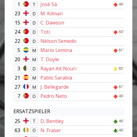
1
José Sá
T
46'
23
M. Kilman
D
15
C. Dawson
D
24
Toti
D
60'
22
Nélson Semedo
D
5
Mario Lemina
M
81'
20
T. Doyle
M
3
Rayan Aït Nouri
D
85'
21
Pablo Sarabia
M
27
J. Bellegarde
M
81'
7
Pedro Neto
O
46'
ERSATZSPIELER
25
D. Bentley
T
46'
63
N. Fraser
O
46'