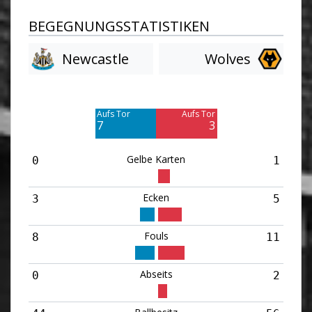
BEGEGNUNGSSTATISTIKEN
Newcastle
Wolves
Am Tor vorbei
Am Tor vorbei
7
9
Aufs Tor
Aufs Tor
7
3
Gelbe Karten
0
1
Ecken
3
5
Fouls
8
11
Abseits
0
2