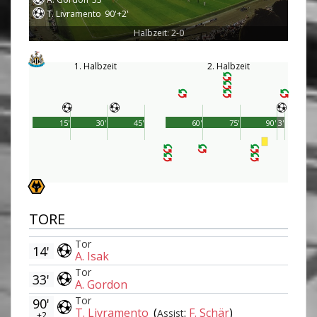
T. Livramento
90'+2'
Halbzeit: 2-0
1. Halbzeit
2. Halbzeit
15'
30'
45'
60'
75'
90'
3'
TORE
Tor
14'
A. Isak
Tor
33'
A. Gordon
Tor
90'
T. Livramento
(
:
F. Schär
)
Assist
+2