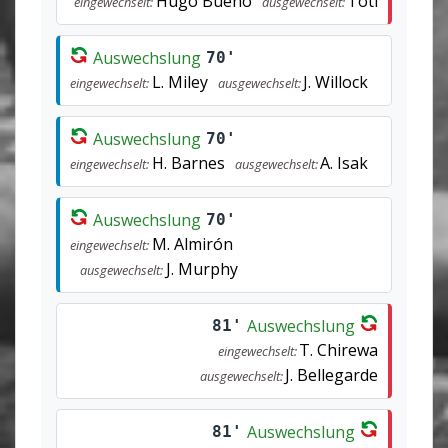
Hugo Bueno
Toti
eingewechselt:
ausgewechselt:
Auswechslung
70'
L. Miley
J. Willock
eingewechselt:
ausgewechselt:
Auswechslung
70'
H. Barnes
A. Isak
eingewechselt:
ausgewechselt:
Auswechslung
70'
M. Almirón
eingewechselt:
J. Murphy
ausgewechselt:
Auswechslung
81'
T. Chirewa
eingewechselt:
J. Bellegarde
ausgewechselt:
Auswechslung
81'