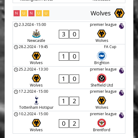
Wolves
N
U
N
U
U
2.3.2024
-
15:00
premier league
3
0
Newcastle
Wolves
28.2.2024
-
19:45
FA Cup
1
0
Wolves
Brighton
25.2.2024
-
13:30
premier league
1
0
Wolves
Sheffield Utd
17.2.2024
-
15:00
premier league
1
2
Tottenham Hotspur
Wolves
10.2.2024
-
15:00
premier league
0
2
Wolves
Brentford