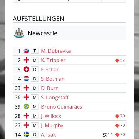
AUFSTELLUNGEN
Newcastle
1
M. Dúbravka
T
2
K. Trippier
D
52'
5
F. Schär
D
4
S. Botman
D
33
D. Burn
D
36
S. Longstaff
M
39
Bruno Guimarães
M
28
J. Willock
M
70'
23
J. Murphy
M
70'
14
A. Isak
O
14'
70'