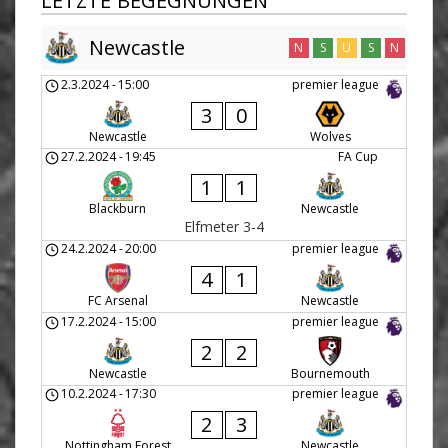
LETZTE BEGEGNUNGEN
Newcastle
N
S
U
S
N
2.3.2024
-
15:00
premier league
3
0
Newcastle
Wolves
27.2.2024
-
19:45
FA Cup
1
1
Blackburn
Newcastle
Elfmeter 3-4
24.2.2024
-
20:00
premier league
4
1
FC Arsenal
Newcastle
17.2.2024
-
15:00
premier league
2
2
Newcastle
Bournemouth
10.2.2024
-
17:30
premier league
2
3
Nottingham Forest
Newcastle