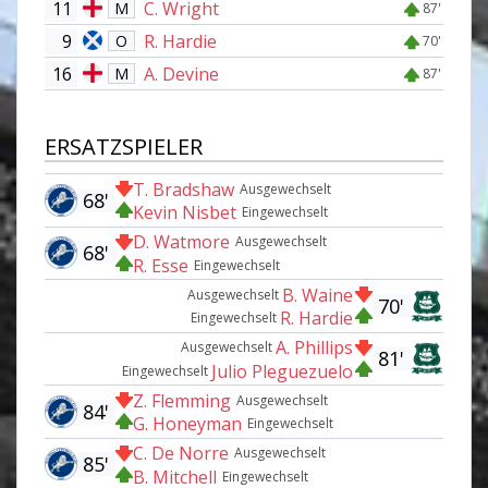
11
C. Wright
M
87'
9
R. Hardie
O
70'
16
A. Devine
M
87'
ERSATZSPIELER
T. Bradshaw
Ausgewechselt
68'
Kevin Nisbet
Eingewechselt
D. Watmore
Ausgewechselt
68'
R. Esse
Eingewechselt
B. Waine
Ausgewechselt
70'
R. Hardie
Eingewechselt
A. Phillips
Ausgewechselt
81'
Julio Pleguezuelo
Eingewechselt
Z. Flemming
Ausgewechselt
84'
G. Honeyman
Eingewechselt
C. De Norre
Ausgewechselt
85'
B. Mitchell
Eingewechselt