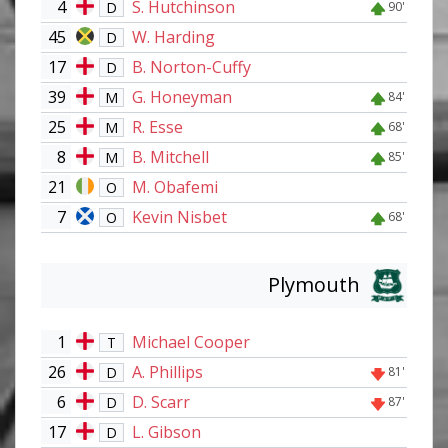
4
S. Hutchinson
D
90'
45
W. Harding
D
17
B. Norton-Cuffy
D
39
G. Honeyman
M
84'
25
R. Esse
M
68'
8
B. Mitchell
M
85'
21
M. Obafemi
O
7
Kevin Nisbet
O
68'
Plymouth
1
Michael Cooper
T
26
A. Phillips
D
81'
6
D. Scarr
D
87'
17
L. Gibson
D