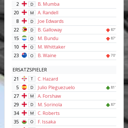
2
B. Mumba
D
20
A. Randell
M
8
Joe Edwards
D
22
B. Galloway
D
87'
15
M. Bundu
O
87'
10
M. Whittaker
O
23
B. Waine
O
70'
ERSATZSPIELER
21
C. Hazard
T
5
Julio Pleguezuelo
D
81'
27
A. Forshaw
M
29
M. Sorinola
D
87'
34
C. Roberts
M
35
F. Issaka
O