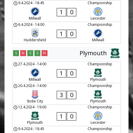
9.4.2024
-
18:45
Championship
1
0
Millwall
Leicester
6.4.2024
-
14:00
Championship
1
0
Huddersfield
Millwall
Plymouth
S
N
S
S
N
27.4.2024
-
14:00
Championship
1
0
Millwall
Plymouth
20.4.2024
-
14:00
Championship
3
0
Stoke City
Plymouth
12.4.2024
-
19:00
Championship
1
0
Plymouth
Leicester
9.4.2024
-
18:45
Championship