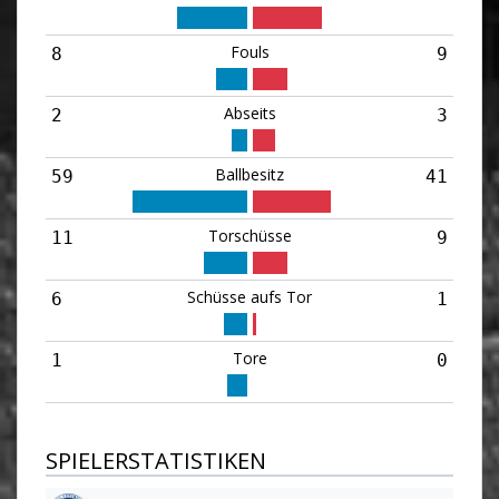
Fouls
8
9
Abseits
2
3
Ballbesitz
59
41
Torschüsse
11
9
Schüsse aufs Tor
6
1
Tore
1
0
SPIELERSTATISTIKEN