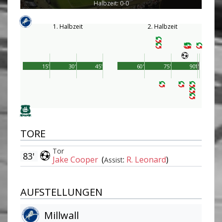
Halbzeit: 0-0
1. Halbzeit
2. Halbzeit
15'
30'
45'
60'
75'
90'
1'
TORE
Tor
83'
Jake Cooper
(
:
R. Leonard
)
Assist
AUFSTELLUNGEN
Millwall