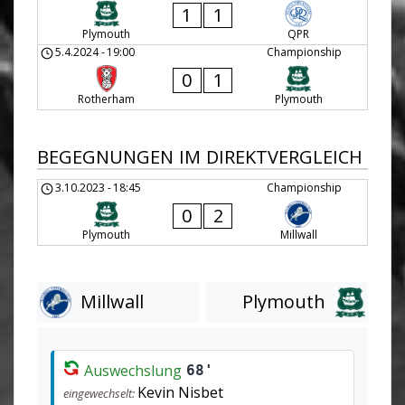
1
1
Plymouth
QPR
5.4.2024
-
19:00
Championship
0
1
Rotherham
Plymouth
BEGEGNUNGEN IM DIREKTVERGLEICH
3.10.2023
-
18:45
Championship
0
2
Plymouth
Millwall
Millwall
Plymouth
Auswechslung
68'
Kevin Nisbet
eingewechselt: