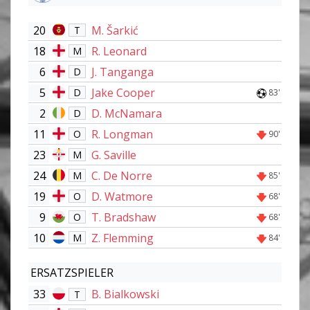
20
M. Šarkić
T
18
R. Leonard
M
6
J. Tanganga
D
5
Jake Cooper
D
83'
2
D. McNamara
D
11
R. Longman
O
90'
23
G. Saville
M
24
C. De Norre
M
85'
19
D. Watmore
O
68'
9
T. Bradshaw
O
68'
10
Z. Flemming
M
84'
ERSATZSPIELER
33
B. Bialkowski
T