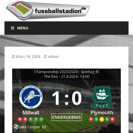
S
k
i
p
MENU
t
o
m
a
März 16, 2024
admin
i
n
c
Championship 2023/2024
Spieltag 45
|
The Den
27.4.2024
-
14:00
|
o
n
1
:
0
t
e
n
Millwall
Plymouth
t
ENDERGEBNIS
N
N
S
S
S
N
S
U
S
N
Jake Cooper
83'