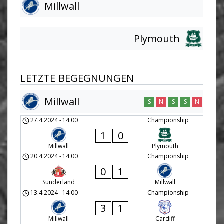
Millwall
Plymouth
LETZTE BEGEGNUNGEN
Millwall
S
N
S
S
N
27.4.2024
-
14:00
Championship
1
0
Millwall
Plymouth
20.4.2024
-
14:00
Championship
0
1
Sunderland
Millwall
13.4.2024
-
14:00
Championship
3
1
Millwall
Cardiff