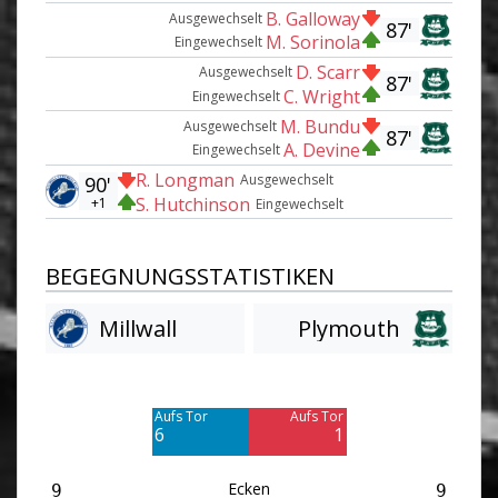
B. Galloway
Ausgewechselt
87'
M. Sorinola
Eingewechselt
D. Scarr
Ausgewechselt
87'
C. Wright
Eingewechselt
M. Bundu
Ausgewechselt
87'
A. Devine
Eingewechselt
R. Longman
Ausgewechselt
90'
S. Hutchinson
+1
Eingewechselt
BEGEGNUNGSSTATISTIKEN
Millwall
Plymouth
Am Tor vorbei
Am Tor vorbei
5
8
Aufs Tor
Aufs Tor
6
1
Ecken
9
9