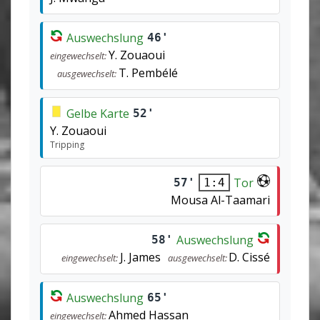
Auswechslung
46'
Y. Zouaoui
eingewechselt:
T. Pembélé
ausgewechselt:
Gelbe Karte
52'
Y. Zouaoui
Tripping
Tor
57'
1:4
Mousa Al-Taamari
Auswechslung
58'
J. James
D. Cissé
eingewechselt:
ausgewechselt:
Auswechslung
65'
Ahmed Hassan
eingewechselt: