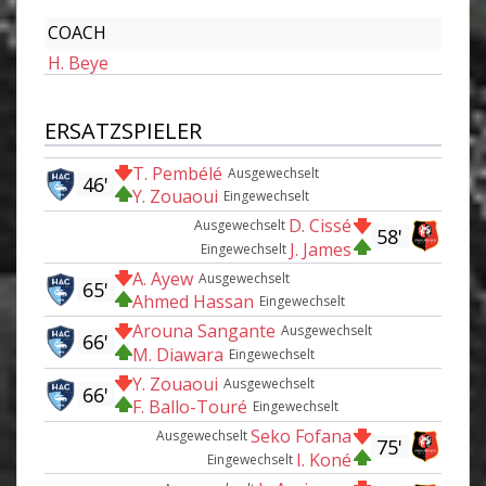
COACH
H. Beye
ERSATZSPIELER
T. Pembélé
Ausgewechselt
46'
Y. Zouaoui
Eingewechselt
D. Cissé
Ausgewechselt
58'
J. James
Eingewechselt
A. Ayew
Ausgewechselt
65'
Ahmed Hassan
Eingewechselt
Arouna Sangante
Ausgewechselt
66'
M. Diawara
Eingewechselt
Y. Zouaoui
Ausgewechselt
66'
F. Ballo-Touré
Eingewechselt
Seko Fofana
Ausgewechselt
75'
I. Koné
Eingewechselt