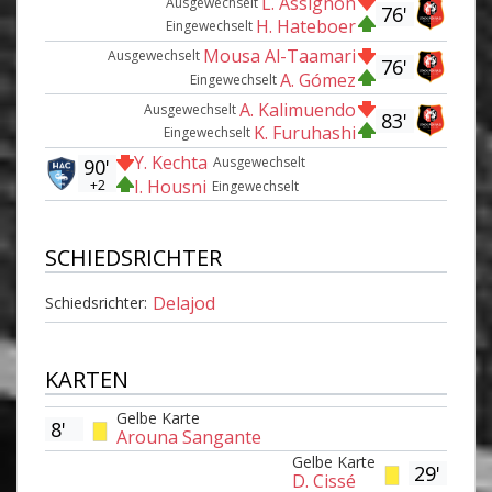
L. Assignon
Ausgewechselt
76'
H. Hateboer
Eingewechselt
Mousa Al-Taamari
Ausgewechselt
76'
A. Gómez
Eingewechselt
A. Kalimuendo
Ausgewechselt
83'
K. Furuhashi
Eingewechselt
Y. Kechta
Ausgewechselt
90'
I. Housni
+2
Eingewechselt
SCHIEDSRICHTER
Delajod
Schiedsrichter:
KARTEN
Gelbe Karte
8'
Arouna Sangante
Gelbe Karte
29'
D. Cissé