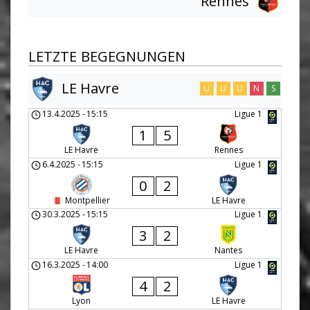
Rennes
LETZTE BEGEGNUNGEN
LE Havre
U
U
U
N
S
13.4.2025
-
15:15
Ligue 1
1
5
LE Havre
Rennes
6.4.2025
-
15:15
Ligue 1
0
2
Montpellier
LE Havre
30.3.2025
-
15:15
Ligue 1
3
2
LE Havre
Nantes
16.3.2025
-
14:00
Ligue 1
4
2
Lyon
LE Havre