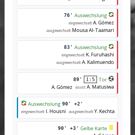
Auswechslung
76'
A. Gómez
eingewechselt:
Mousa Al-Taamari
ausgewechselt:
Auswechslung
83'
K. Furuhashi
eingewechselt:
A. Kalimuendo
ausgewechselt:
Tor
89'
1:5
A. Matusiwa
A. Gómez
assist:
Auswechslung
90' +2'
I. Housni
Y. Kechta
eingewechselt:
ausgewechselt:
Gelbe Karte
90' +3'