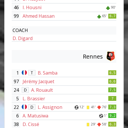
46
I. Housni
90'
99
Ahmed Hassan
65'
6.7
COACH
D. Digard
Rennes
1
B. Samba
T
6.5
97
Jérémy Jacquet
6.6
24
A. Rouault
D
7.5
5
L. Brassier
7
22
L. Assignon
D
12'
41'
76'
7.3
6
A. Matusiwa
1'
9.2
38
D. Cissé
29'
58'
6.3