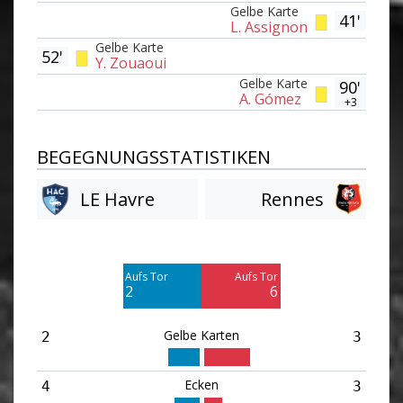
Gelbe Karte
41'
L. Assignon
Gelbe Karte
52'
Y. Zouaoui
Gelbe Karte
90'
A. Gómez
+3
BEGEGNUNGSSTATISTIKEN
LE Havre
Rennes
Am Tor vorbei
Am Tor vorbei
4
4
Aufs Tor
Aufs Tor
Blocked
Blocked
2
6
3
1
Gelbe Karten
2
3
Ecken
4
3