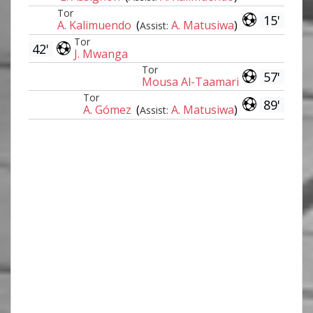
Tor
15'
A. Kalimuendo
(
A. Matusiwa
)
Assist:
Tor
42'
J. Mwanga
Tor
57'
Mousa Al-Taamari
Tor
89'
A. Gómez
(
A. Matusiwa
)
Assist: