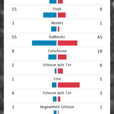
Fouls
15
9
Abseits
3
1
Ballbesitz
55
45
Torschüsse
9
10
Schüsse aufs Tor
2
6
Tore
1
5
Schüsse aufs Tor
4
3
Abgewehrte Schüsse
3
1