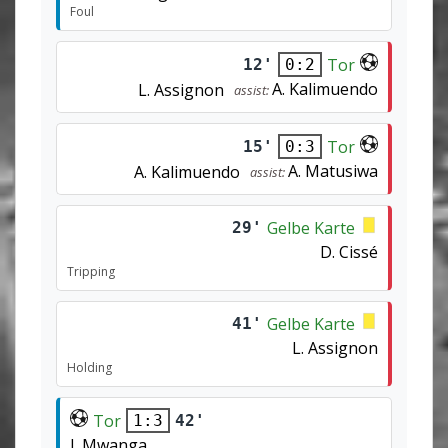
Foul
Tor
12'
0:2
A. Kalimuendo
L. Assignon
assist:
Tor
15'
0:3
A. Matusiwa
A. Kalimuendo
assist:
Gelbe Karte
29'
D. Cissé
Tripping
Gelbe Karte
41'
L. Assignon
Holding
Tor
42'
1:3
J. Mwanga