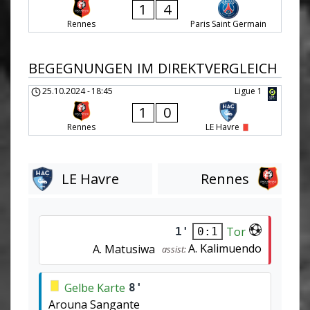
1
4
Rennes
Paris Saint Germain
BEGEGNUNGEN IM DIREKTVERGLEICH
25.10.2024
-
18:45
Ligue 1
1
0
Rennes
LE Havre
LE Havre
Rennes
Tor
1'
0:1
A. Kalimuendo
A. Matusiwa
assist:
Gelbe Karte
8'
Arouna Sangante