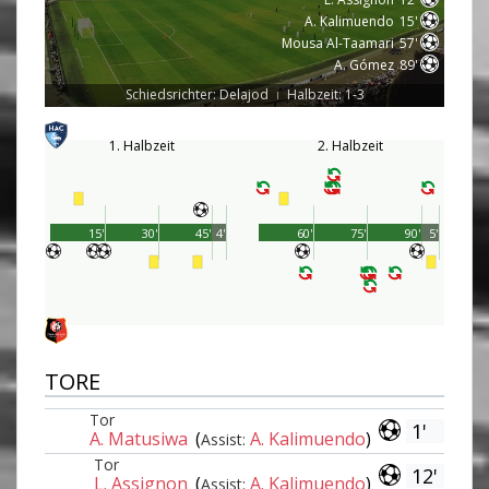
A. Kalimuendo
15'
Mousa Al-Taamari
57'
A. Gómez
89'
Schiedsrichter: Delajod
Halbzeit: 1-3
|
1. Halbzeit
2. Halbzeit
15'
30'
45'
4'
60'
75'
90'
5'
TORE
Tor
1'
A. Matusiwa
(
A. Kalimuendo
)
Assist:
Tor
12'
L. Assignon
(
A. Kalimuendo
)
Assist: