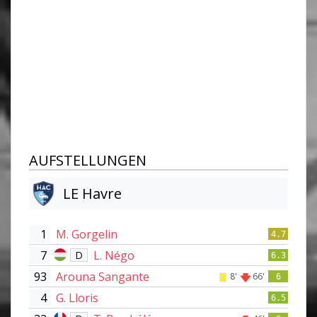
AUFSTELLUNGEN
LE Havre
1
M. Gorgelin
4.7
7
L. Négo
D
6.3
93
Arouna Sangante
8'
66'
6
4
G. Lloris
6.5