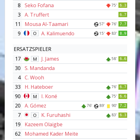
8
Seko Fofana
75'
6.3
3
A. Truffert
6.7
11
Mousa Al-Taamari
57'
76'
7.7
9
A. Kalimuendo
O
15'
83'
8.9
ERSATZSPIELER
17
J. James
M
58'
6.6
30
S. Mandanda
4
C. Wooh
33
H. Hateboer
76'
6.7
90
I. Koné
M
75'
6.6
20
A. Gómez
76'
89'
90'
7.2
7
K. Furuhashi
O
83'
6.3
19
Kazeem Olaigbe
62
Mohamed Kader Meite