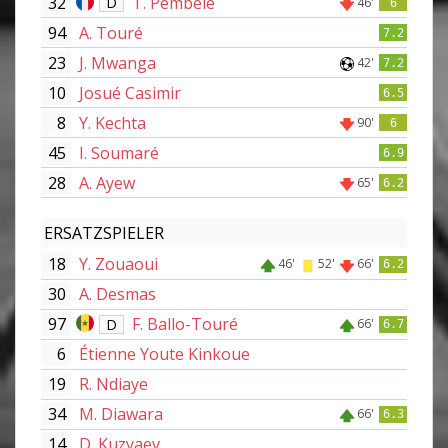
32
T. Pembélé
D
46'
6
94
A. Touré
7.2
23
J. Mwanga
42'
7.2
10
Josué Casimir
6.5
8
Y. Kechta
90'
6
45
I. Soumaré
6.9
28
A. Ayew
65'
6.2
ERSATZSPIELER
18
Y. Zouaoui
46'
52'
66'
6.2
30
A. Desmas
97
F. Ballo-Touré
D
66'
6.7
6
Étienne Youte Kinkoue
19
R. Ndiaye
34
M. Diawara
66'
6.3
14
D. Kuzyaev