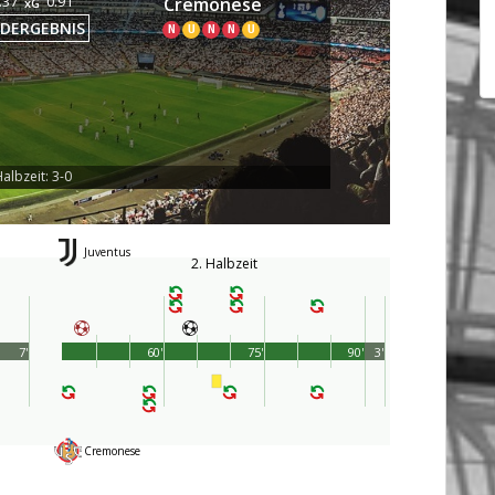
.37
0.91
Cremonese
xG
DERGEBNIS
N
U
N
N
U
albzeit: 3-0
Juventus
2. Halbzeit
7'
60'
75'
90'
3'
Cremonese