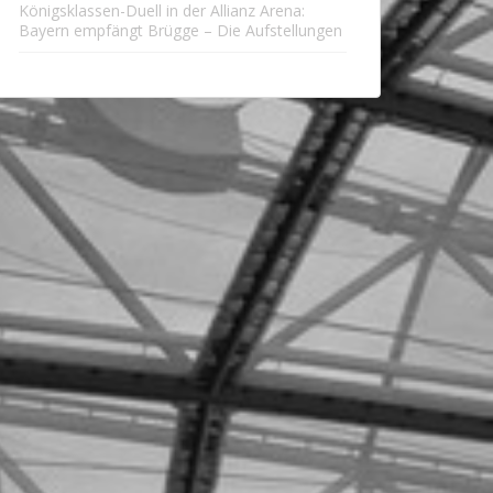
Königsklassen-Duell in der Allianz Arena:
Bayern empfängt Brügge – Die Aufstellungen