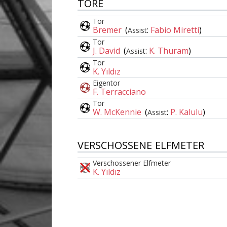
TORE
Tor
Bremer
(
:
Fabio Miretti
)
Assist
Tor
J. David
(
:
K. Thuram
)
Assist
Tor
K. Yıldız
Eigentor
F. Terracciano
Tor
W. McKennie
(
:
P. Kalulu
)
Assist
VERSCHOSSENE ELFMETER
Verschossener Elfmeter
K. Yıldız