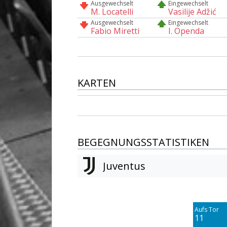
Ausgewechselt
Eingewechselt
M. Locatelli
Vasilije Adžić
Ausgewechselt
Eingewechselt
Fabio Miretti
I. Openda
KARTEN
BEGEGNUNGSSTATISTIKEN
Juventus
Am Tor vorbei
3
Aufs Tor
Blocked
11
4