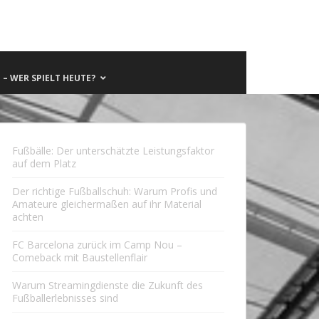
– WER SPIELT HEUTE?
Fußbälle: Der unterschätzte Leistungsfaktor
auf dem Platz
Der richtige Fußballschuh: Warum Profis und
Amateure gleichermaßen auf ihr Material
achten
FC Barcelona zurück im Camp Nou –
Comeback mit Baustellenflair
Warum Streamingdienste die Zukunft des
Fußballerlebnisses sind