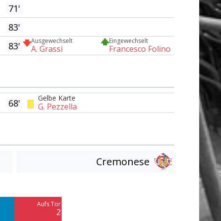
71'
83'
Ausgewechselt
Eingewechselt
83'
A. Grassi
Francesco Folino
Gelbe Karte
68'
G. Pezzella
Cremonese
Am Tor vorbei
7
Aufs Tor
Blocked
2
4