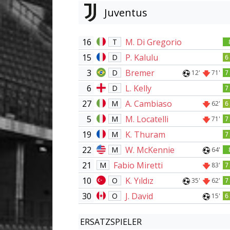
Juventus
16
M. Di Gregorio
T
15
P. Kalulu
D
6
3
Bremer
D
12'
71'
7
6
L. Kelly
D
7
27
A. Cambiaso
M
62'
6
5
M. Locatelli
M
71'
7
19
K. Thuram
M
7
22
W. McKennie
M
64'
21
Fabio Miretti
M
83'
7
10
K. Yıldız
O
35'
62'
7
30
J. David
O
15'
6
ERSATZSPIELER