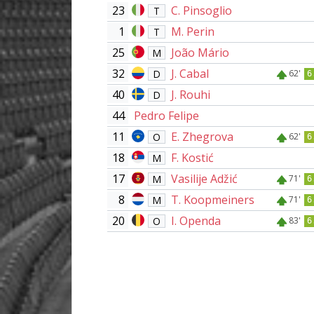
23
C. Pinsoglio
T
1
M. Perin
T
25
João Mário
M
32
J. Cabal
D
62'
6
40
J. Rouhi
D
44
Pedro Felipe
11
E. Zhegrova
O
62'
6
18
F. Kostić
M
17
Vasilije Adžić
M
71'
6
8
T. Koopmeiners
M
71'
6
20
I. Openda
O
83'
6