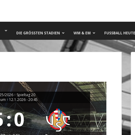
DIE GRÖSSTEN STADIEN
WM & EM
FUSSBALL HEUTE 
025/2026
Spieltag 20
|
dium
12.1.2026
-
20:45
|
5
:
0