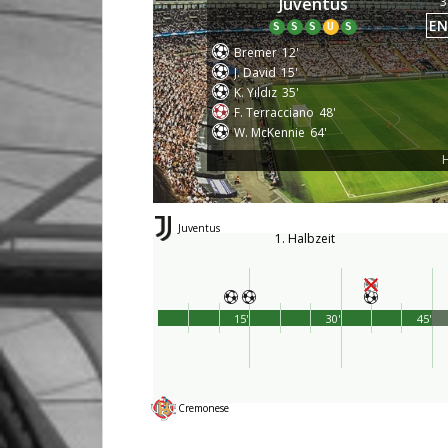
3
Juventus
EN
S
S
S
U
S
Bremer
12'
J. David
15'
K. Yıldız
35'
F. Terracciano
48'
W. McKennie
64'
H
Juventus
1. Halbzeit
15'
30'
45'
Cremonese