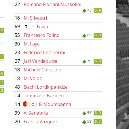
22
Romano Floriani Mussolini
46'
5.9
16
M. Silvestri
69
L. Nava
T
.9
55
Francesco Folino
83'
6.3
30
M. Faye
23
Federico Ceccherini
.2
27
Jari Vandeputte
70'
6.3
18
Michele Collocolo
.6
8
M. Valoti
.7
48
Dachi Lordkipanidze
.5
4
Tommaso Barbieri
14
F. Moumbagna
O
99
A. Sanabria
58'
6.9
20
Franco Vázquez
58'
6.7