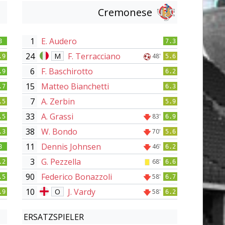
Cremonese
1
E. Audero
8
7.3
24
F. Terracciano
M
48'
.9
5.6
6
F. Baschirotto
.9
6.2
15
Matteo Bianchetti
.7
6.3
7
A. Zerbin
.5
5.9
33
A. Grassi
83'
.5
6.9
38
W. Bondo
70'
.3
5.6
11
Dennis Johnsen
46'
8
6.2
3
G. Pezzella
68'
.2
6.6
90
Federico Bonazzoli
58'
.5
6.7
10
J. Vardy
O
58'
.9
6.2
ERSATZSPIELER