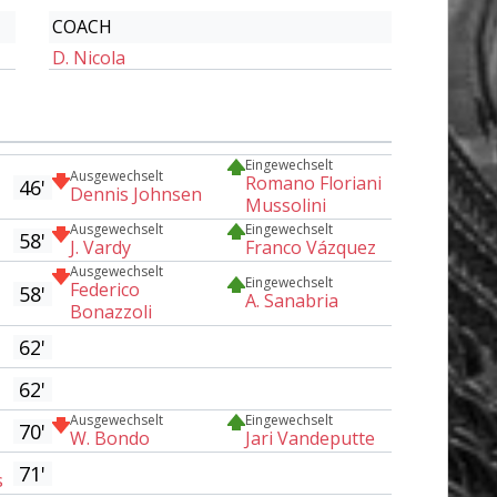
COACH
D. Nicola
Eingewechselt
Ausgewechselt
Romano Floriani
46'
Dennis Johnsen
Mussolini
Ausgewechselt
Eingewechselt
58'
J. Vardy
Franco Vázquez
Ausgewechselt
Eingewechselt
Federico
58'
A. Sanabria
Bonazzoli
62'
62'
Ausgewechselt
Eingewechselt
70'
W. Bondo
Jari Vandeputte
71'
s