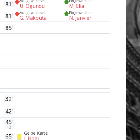
Ausgewechselt
Eingewechselt
81'
U. Ogundu
M. Elia
Ausgewechselt
Eingewechselt
81'
G. Makouta
N. Janvier
85'
32'
42'
45'
+2
Gelbe Karte
65'
I. Hagi