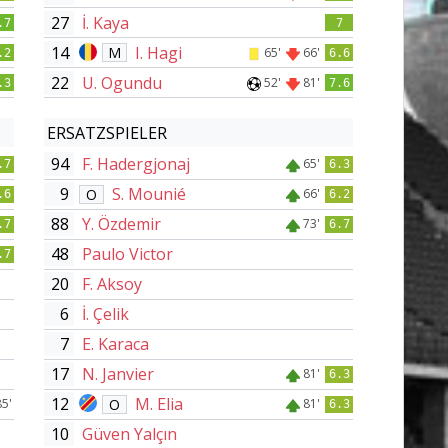
27
İ. Kaya
.7
7
14
I. Hagi
M
65'
66'
.2
6.6
22
U. Ogundu
52'
81'
.3
7.6
ERSATZSPIELER
94
F. Hadergjonaj
65'
.7
6.3
9
S. Mounié
O
66'
.6
6.2
88
Y. Özdemir
73'
.7
6.7
48
Paulo Victor
.7
20
F. Aksoy
6
İ. Çelik
7
E. Karaca
17
N. Janvier
81'
6.3
12
M. Elia
O
85'
81'
6.3
10
Güven Yalçın