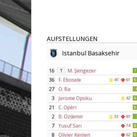
AUFSTELLUNGEN
Istanbul Basaksehir
16
M. Şengezer
T
7
36
F. Ebosele
45'
61'
6
27
O. Ba
3
Jerome Opoku
42'
6
21
C. Opéri
6
2
B. Özdemir
32'
85'
7
Yusuf Sarı
74'
6
8
Olivier Kemen
62'
6