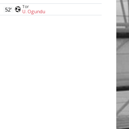
Tor
52'
U. Ogundu