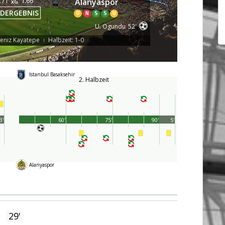
.71
1.66
Alanyaspor
xG
DERGEBNIS
U
N
S
S
U
U. Ogundu
52'
Deniz Kayatepe
Halbzeit: 1-0
|
Istanbul Basaksehir
2. Halbzeit
3'
60'
75'
90'
5'
Alanyaspor
29'