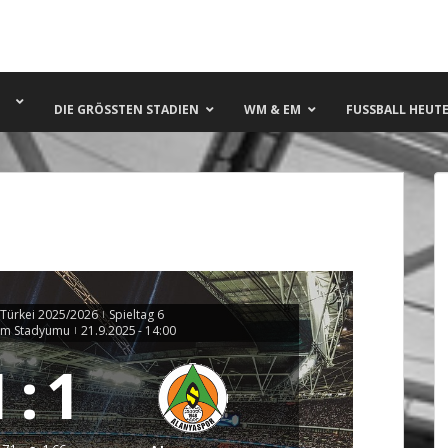
DIE GRÖSSTEN STADIEN
WM & EM
FUSSBALL HEUTE 
 Türkei 2025/2026
Spieltag 6
|
rim Stadyumu
21.9.2025
-
14:00
|
1
:
1