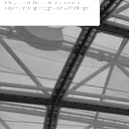
Königsklassen-Duell in der Allianz Arena:
Bayern empfängt Brügge – Die Aufstellungen