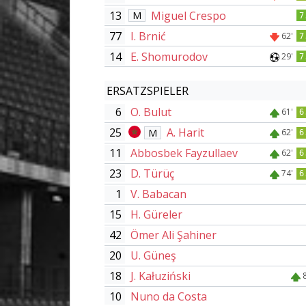
13
Miguel Crespo
M
7
77
I. Brnić
62'
7
14
E. Shomurodov
29'
7
ERSATZSPIELER
6
O. Bulut
61'
6
25
A. Harit
M
62'
6
11
Abbosbek Fayzullaev
62'
6
23
D. Türüç
74'
6
1
V. Babacan
15
H. Güreler
42
Ömer Ali Şahiner
20
U. Güneş
18
J. Kałuziński
10
Nuno da Costa