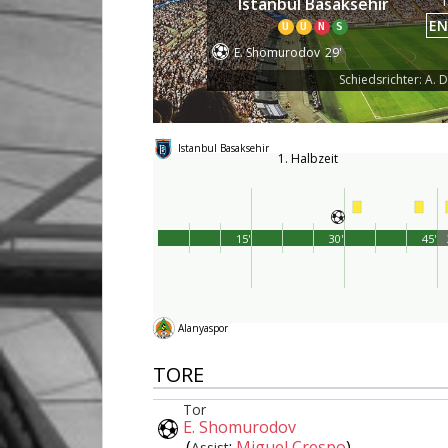
1
Istanbul Basaksehir
EN
U
U
N
S
E. Shomurodov
29'
Schiedsrichter: A. 
Istanbul Basaksehir
1. Halbzeit
15'
30'
45'
Alanyaspor
TORE
Tor
E. Shomurodov
(
:
Miguel Crespo
)
Assist