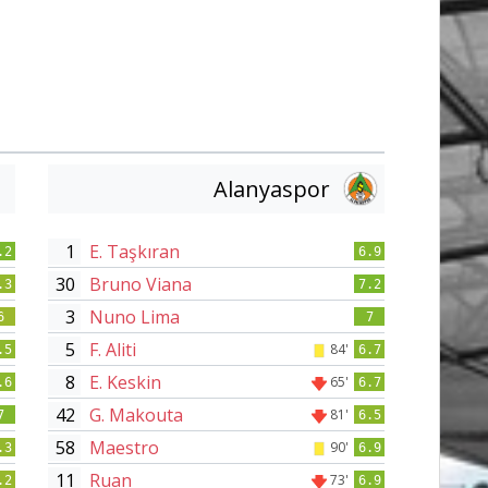
Alanyaspor
1
E. Taşkıran
.2
6.9
30
Bruno Viana
.3
7.2
3
Nuno Lima
6
7
5
F. Aliti
84'
.5
6.7
8
E. Keskin
65'
.6
6.7
42
G. Makouta
81'
7
6.5
58
Maestro
90'
.3
6.9
11
Ruan
73'
.2
6.9