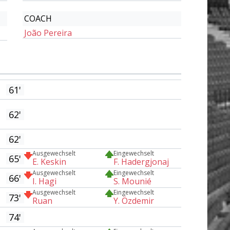
COACH
João Pereira
61'
62'
62'
Ausgewechselt
Eingewechselt
65'
E. Keskin
F. Hadergjonaj
Ausgewechselt
Eingewechselt
66'
I. Hagi
S. Mounié
Ausgewechselt
Eingewechselt
73'
Ruan
Y. Özdemir
74'