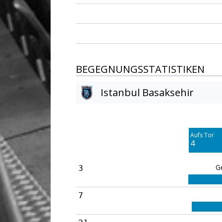
BEGEGNUNGSSTATISTIKEN
Istanbul Basaksehir
Am Tor vorbei
5
Aufs Tor
Blocked
4
2
G
3
7