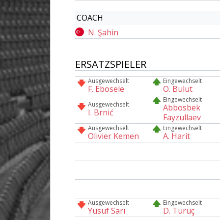
COACH
N. Şahin
ERSATZSPIELER
Ausgewechselt
Eingewechselt
F. Ebosele
O. Bulut
Eingewechselt
Ausgewechselt
Abbosbek
I. Brnić
Fayzullaev
Ausgewechselt
Eingewechselt
Olivier Kemen
A. Harit
Ausgewechselt
Eingewechselt
Yusuf Sarı
D. Türüç