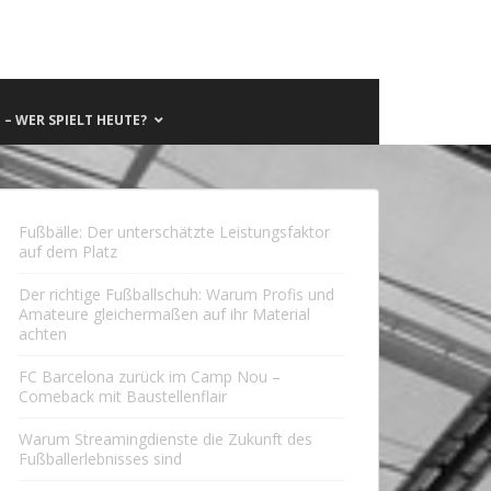
– WER SPIELT HEUTE?
Fußbälle: Der unterschätzte Leistungsfaktor
auf dem Platz
Der richtige Fußballschuh: Warum Profis und
Amateure gleichermaßen auf ihr Material
achten
FC Barcelona zurück im Camp Nou –
Comeback mit Baustellenflair
Warum Streamingdienste die Zukunft des
Fußballerlebnisses sind