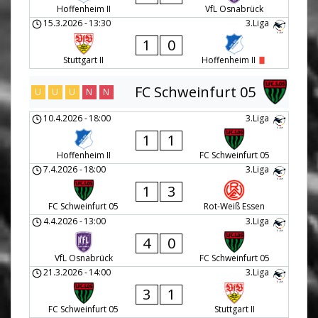
Hoffenheim II
VfL Osnabrück
15.3.2026
-
13:30
3.Liga
1
0
Stuttgart II
Hoffenheim II
FC Schweinfurt 05
U
U
U
N
N
10.4.2026
-
18:00
3.Liga
1
1
Hoffenheim II
FC Schweinfurt 05
7.4.2026
-
18:00
3.Liga
1
3
FC Schweinfurt 05
Rot-Weiß Essen
4.4.2026
-
13:00
3.Liga
4
0
VfL Osnabrück
FC Schweinfurt 05
21.3.2026
-
14:00
3.Liga
3
1
FC Schweinfurt 05
Stuttgart II