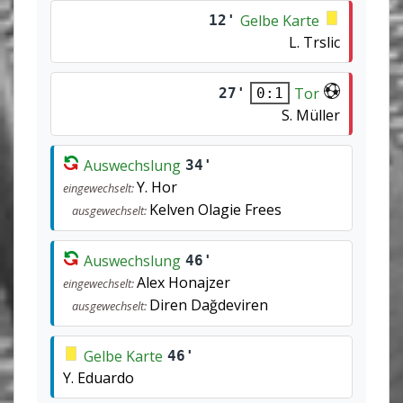
Gelbe Karte
12'
L. Trslic
Tor
27'
0:1
S. Müller
Auswechslung
34'
Y. Hor
eingewechselt:
Kelven Olagie Frees
ausgewechselt:
Auswechslung
46'
Alex Honajzer
eingewechselt:
Diren Dağdeviren
ausgewechselt:
Gelbe Karte
46'
Y. Eduardo