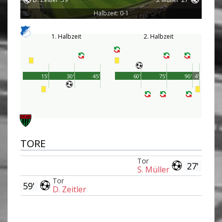
Halbzeit: 0-1
1. Halbzeit
2. Halbzeit
15'
30'
45'
60'
75'
90'
4'
TORE
Tor
27'
S. Müller
Tor
59'
D. Zeitler