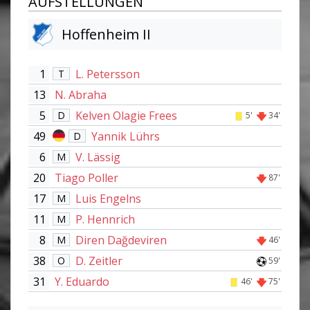
AUFSTELLUNGEN
Hoffenheim II
1
L. Petersson
T
13
N. Abraha
5
Kelven Olagie Frees
D
5'
34'
49
Yannik Lührs
D
6
V. Lässig
M
20
Tiago Poller
87'
17
Luis Engelns
M
11
P. Hennrich
M
8
Diren Dağdeviren
M
46'
38
D. Zeitler
O
59'
31
Y. Eduardo
46'
75'