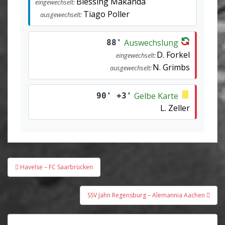
Blessing Makanda
eingewechselt:
Tiago Poller
ausgewechselt:
Auswechslung
88'
D. Forkel
eingewechselt:
N. Grimbs
ausgewechselt:
Gelbe Karte
90' +3'
L. Zeller
Beitragsnavigation
Havelse – FC Saarbrücken
SSV Jahn Regensburg – Alemannia Aachen