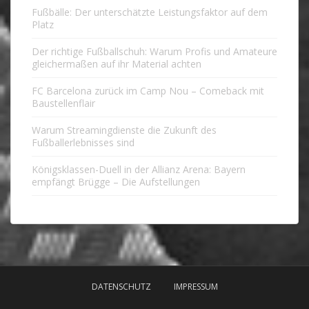
Fußbälle: Der unterschätzte Leistungsfaktor auf dem
Platz
Der richtige Fußballschuh: Warum Profis und Amateure
gleichermaßen auf ihr Material achten
FC Barcelona zurück im Camp Nou – Comeback mit
Baustellenflair
Warum Streamingdienste die Zukunft des
Fußballerlebnisses sind
Königsklassen-Duell in der Allianz Arena: Bayern
empfängt Brügge – Die Aufstellungen
DATENSCHUTZ
IMPRESSUM