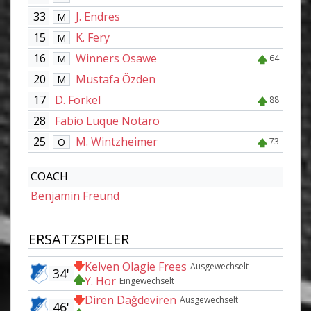
33
J. Endres
M
15
K. Fery
M
16
Winners Osawe
M
64'
20
Mustafa Özden
M
17
D. Forkel
88'
28
Fabio Luque Notaro
25
M. Wintzheimer
O
73'
COACH
Benjamin Freund
ERSATZSPIELER
Kelven Olagie Frees
Ausgewechselt
34'
Y. Hor
Eingewechselt
Diren Dağdeviren
Ausgewechselt
46'