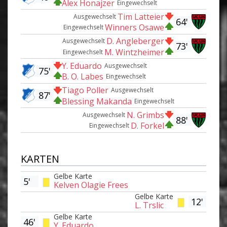
Alex Honajzer
Eingewechselt
Tim Latteier
Ausgewechselt
64'
Winners Osawe
Eingewechselt
D. Angleberger
Ausgewechselt
73'
M. Wintzheimer
Eingewechselt
Y. Eduardo
Ausgewechselt
75'
B. O. Labes
Eingewechselt
Tiago Poller
Ausgewechselt
87'
Blessing Makanda
Eingewechselt
N. Grimbs
Ausgewechselt
88'
D. Forkel
Eingewechselt
KARTEN
Gelbe Karte
5'
Kelven Olagie Frees
Gelbe Karte
12'
L. Trslic
Gelbe Karte
46'
Y. Eduardo