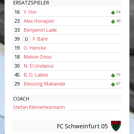
ERSATZSPIELER
16
Y. Hor
34'
23
Alex Honajzer
46'
33
Benjamin Lade
39
F. Bähr
D
19
O. Hencke
18
Melvin Onos
30
N. El-Jindaoui
45
B. O. Labes
75'
29
Blessing Makanda
87'
COACH
Stefan Kleineheismann
FC Schweinfurt 05