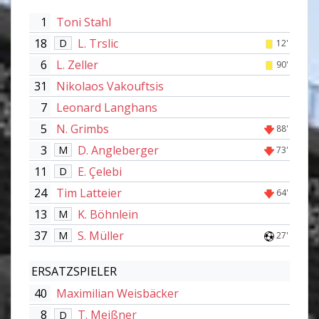
1
Toni Stahl
18
L. Trslic
D
12'
6
L. Zeller
90'
31
Nikolaos Vakouftsis
7
Leonard Langhans
5
N. Grimbs
88'
3
D. Angleberger
M
73'
11
E. Çelebi
D
24
Tim Latteier
64'
13
K. Böhnlein
M
37
S. Müller
M
27'
ERSATZSPIELER
40
Maximilian Weisbäcker
8
T. Meißner
D