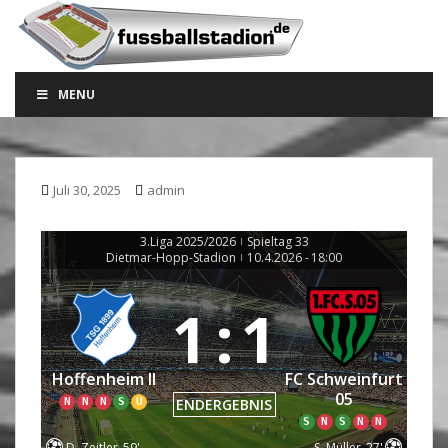
S
k
i
p
MENU
t
o
m
a
Juli 30, 2025
admin
i
n
c
3.Liga 2025/2026
Spieltag 33
|
Dietmar-Hopp-Stadion
10.4.2026
-
18:00
|
o
n
1
:
1
t
e
n
Hoffenheim II
FC Schweinfurt
t
05
N
N
N
S
U
ENDERGEBNIS
S
N
S
N
N
D. Zeitler
59'
S. Müller
27'