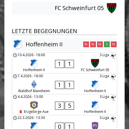
FC Schweinfurt 05
LETZTE BEGEGNUNGEN
Hoffenheim II
N
N
N
S
N
10.4.2026
-
18:00
3.Liga
1
1
Hoffenheim II
FC Schweinfurt 05
7.4.2026
-
18:00
3.Liga
1
1
Waldhof Mannheim
Hoffenheim II
4.4.2026
-
13:00
3.Liga
3
5
Erzgebirge Aue
Hoffenheim II
22.3.2026
-
13:30
3.Liga
0
1