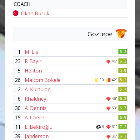
COACH
Okan Buruk
Goztepe
1
M. Lis
8.3
23
F. Bayır
46'
6.2
5
Héliton
5.9
26
Malcom Bokele
30'
42'
5.2
2
A. Kurtulan
5.7
6
Rhaldney
46'
6.3
30
A. Dennis
63'
6.7
15
A. Cherni
6.9
11
E. Bekiroğlu
6'
61'
7.2
39
Janderson
86'
6.3