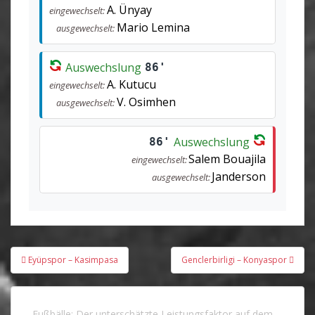
A. Ünyay
eingewechselt:
Mario Lemina
ausgewechselt:
Auswechslung
86'
A. Kutucu
eingewechselt:
V. Osimhen
ausgewechselt:
Auswechslung
86'
Salem Bouajila
eingewechselt:
Janderson
ausgewechselt:
Beitragsnavigation
Eyüpspor – Kasimpasa
Genclerbirligi – Konyaspor
Fußbälle: Der unterschätzte Leistungsfaktor auf dem