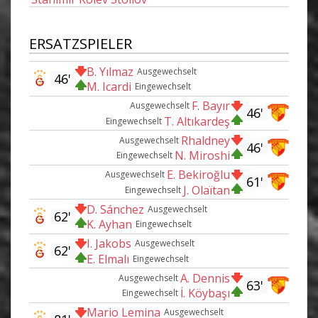
ERSATZSPIELER
B. Yılmaz
Ausgewechselt
46'
M. Icardi
Eingewechselt
F. Bayır
Ausgewechselt
46'
T. Altıkardeş
Eingewechselt
Rhaldney
Ausgewechselt
46'
N. Miroshi
Eingewechselt
E. Bekiroğlu
Ausgewechselt
61'
J. Olaïtan
Eingewechselt
D. Sánchez
Ausgewechselt
62'
K. Ayhan
Eingewechselt
I. Jakobs
Ausgewechselt
62'
E. Elmalı
Eingewechselt
A. Dennis
Ausgewechselt
63'
İ. Köybaşı
Eingewechselt
Mario Lemina
Ausgewechselt