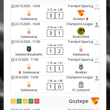
26.10.2025
-
14:00
Trendyol SüperLig
3.12
1.08
xG
3
1
Galatasaray
Goztepe
22.10.2025
-
16:45
Champions League
4.34
1.41
xG
3
1
Galatasaray
Bodo/Glimt
18.10.2025
-
17:00
Trendyol SüperLig
1.43
2.97
xG
1
2
Istanbul Basaksehir
Galatasaray
4.10.2025
-
17:00
Trendyol SüperLig
1.10
1.61
xG
1
1
Galatasaray
Besiktas
30.9.2025
-
19:00
Champions League
1.30
1.68
xG
1
0
Galatasaray
FC Liverpool
Goztepe
U
S
U
S
N