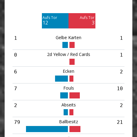
Am Tor vorbei
Am Tor vorbei
10
2
Aufs Tor
Aufs Tor
Blocked
12
3
2
Gelbe Karten
1
1
2d Yellow / Red Cards
0
1
Ecken
6
2
Fouls
7
10
Abseits
2
2
Ballbesitz
79
21