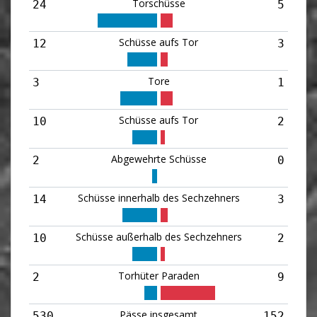
Torschüsse
24
5
Schüsse aufs Tor
12
3
Tore
3
1
Schüsse aufs Tor
10
2
Abgewehrte Schüsse
2
0
Schüsse innerhalb des Sechzehners
14
3
Schüsse außerhalb des Sechzehners
10
2
Torhüter Paraden
2
9
Pässe insgesamt
530
152