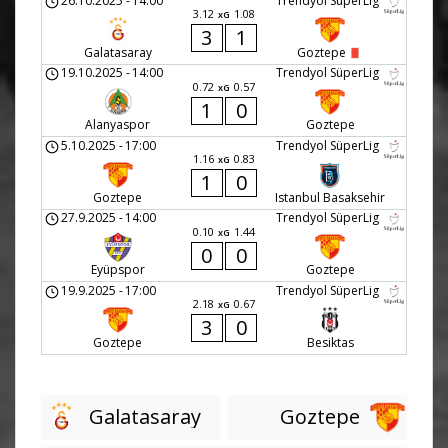
26.10.2025
-
14:00
Trendyol SüperLig
3.12
1.08
xG
3
1
Galatasaray
Goztepe
19.10.2025
-
14:00
Trendyol SüperLig
0.72
0.57
xG
1
0
Alanyaspor
Goztepe
5.10.2025
-
17:00
Trendyol SüperLig
1.16
0.83
xG
1
0
Goztepe
Istanbul Basaksehir
27.9.2025
-
14:00
Trendyol SüperLig
0.10
1.44
xG
0
0
Eyüpspor
Goztepe
19.9.2025
-
17:00
Trendyol SüperLig
2.18
0.67
xG
3
0
Goztepe
Besiktas
Galatasaray
Goztepe