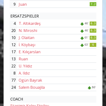
9
Juan
7.2
ERSATZSPIELER
4
T. Altıkardeş
46'
6.3
20
N. Miroshi
46'
6.3
10
J. Olaïtan
61'
6.3
12
İ. Köybaşı
63'
6
17
E. Kılıçarslan
13
Ruan
22
U. Yıldız
8
A. Ildız
77
Ogün Bayrak
24
Salem Bouajila
86'
COACH
Stanimir Kolev Stoilov