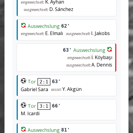
K. Ayhan
eingewechselt:
D. Sánchez
ausgewechselt:
Auswechslung
62'
E. Elmalı
I. Jakobs
eingewechselt:
ausgewechselt:
Auswechslung
63'
İ. Köybaşı
eingewechselt:
A. Dennis
ausgewechselt:
Tor
63'
2:1
Y. Akgün
Gabriel Sara
assist:
Tor
66'
3:1
M. Icardi
Auswechslung
81'