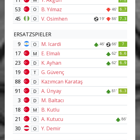
53
B. Yılmaz
O
46'
6.7
45
V. Osimhen
O
19'
86'
7.3
ERSATZSPIELER
9
M. Icardi
O
46'
66'
7
17
E. Elmalı
M
62'
6.6
23
K. Ayhan
D
62'
6.9
19
G. Güvenç
T
88
Kazımcan Karataş
D
91
A. Ünyay
D
81'
6.3
3
M. Baltacı
D
18
B. Kutlu
M
21
A. Kutucu
O
86'
30
Y. Demir
O