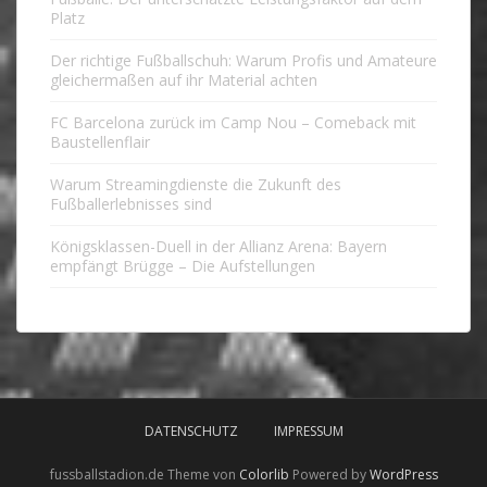
Platz
Der richtige Fußballschuh: Warum Profis und Amateure
gleichermaßen auf ihr Material achten
FC Barcelona zurück im Camp Nou – Comeback mit
Baustellenflair
Warum Streamingdienste die Zukunft des
Fußballerlebnisses sind
Königsklassen-Duell in der Allianz Arena: Bayern
empfängt Brügge – Die Aufstellungen
DATENSCHUTZ
IMPRESSUM
fussballstadion.de Theme von
Colorlib
Powered by
WordPress