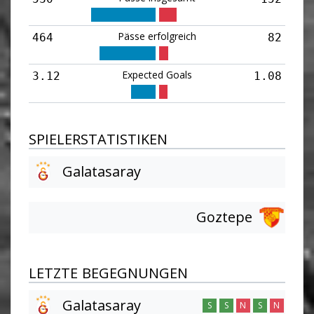
Pässe erfolgreich
464
82
Expected Goals
3.12
1.08
SPIELERSTATISTIKEN
Galatasaray
Goztepe
LETZTE BEGEGNUNGEN
Galatasaray
S
S
N
S
N