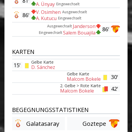
81'
A. Ünyay
Eingewechselt
V. Osimhen
Ausgewechselt
86'
A. Kutucu
Eingewechselt
Janderson
Ausgewechselt
86'
Salem Bouajila
Eingewechselt
KARTEN
Gelbe Karte
15'
D. Sánchez
Gelbe Karte
30'
Malcom Bokele
2. Gelbe > Rote Karte
42'
Malcom Bokele
BEGEGNUNGSSTATISTIKEN
Galatasaray
Goztepe