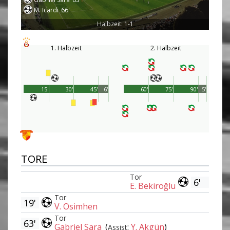
M. Icardi
66'
Halbzeit: 1-1
1. Halbzeit
2. Halbzeit
15'
30'
45'
6'
60'
75'
90'
5'
TORE
Tor
6'
E. Bekiroğlu
Tor
19'
V. Osimhen
Tor
63'
Gabriel Sara
(
:
Y. Akgün
)
Assist