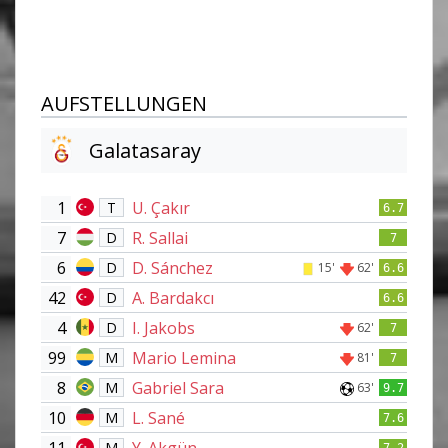
AUFSTELLUNGEN
Galatasaray
1
U. Çakır
T
6.7
7
R. Sallai
D
7
6
D. Sánchez
D
15'
62'
6.6
42
A. Bardakcı
D
6.6
4
I. Jakobs
D
62'
7
99
Mario Lemina
M
81'
7
8
Gabriel Sara
M
63'
9.7
10
L. Sané
M
7.6
11
Y. Akgün
M
7.2