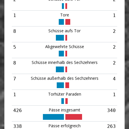
Tore
1
1
Schüsse aufs Tor
8
2
Abgewehrte Schüsse
5
2
Schüsse innerhalb des Sechzehners
8
2
Schüsse außerhalb des Sechzehners
7
4
Torhüter Paraden
1
1
Pässe insgesamt
426
340
Pässe erfolgreich
338
263