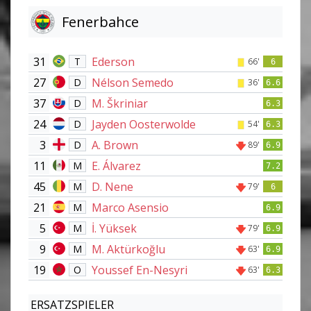
Fenerbahce
31
Ederson
T
66'
6
27
Nélson Semedo
D
36'
6.6
37
M. Škriniar
D
6.3
24
Jayden Oosterwolde
D
54'
6.3
3
A. Brown
D
89'
6.9
11
E. Álvarez
M
7.2
45
D. Nene
M
79'
6
21
Marco Asensio
M
6.9
5
İ. Yüksek
M
79'
6.9
9
M. Aktürkoğlu
M
63'
6.9
19
Youssef En-Nesyri
O
63'
6.3
ERSATZSPIELER