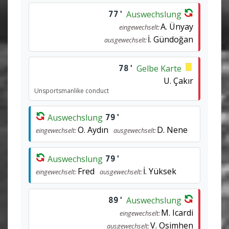
Auswechslung
77'
A. Ünyay
eingewechselt:
İ. Gündoğan
ausgewechselt:
Gelbe Karte
78'
U. Çakır
Unsportsmanlike conduct
Auswechslung
79'
O. Aydın
D. Nene
eingewechselt:
ausgewechselt:
Auswechslung
79'
Fred
İ. Yüksek
eingewechselt:
ausgewechselt:
Auswechslung
89'
M. Icardi
eingewechselt:
V. Osimhen
ausgewechselt: