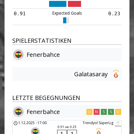
Expected Goals
0.91
0.23
SPIELERSTATISTIKEN
Fenerbahce
Galatasaray
LETZTE BEGEGNUNGEN
Fenerbahce
U
N
S
S
U
1.12.2025
-
17:00
Trendyol SüperLig
0.91
0.23
xG
1
1