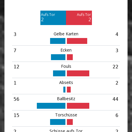
Am Tor vorbei
Am Tor vorbei
8
4
Aufs Tor
Aufs Tor
Blocked
Blocked
2
2
5
2
Gelbe Karten
3
4
Ecken
7
3
Fouls
12
22
Abseits
1
2
Ballbesitz
56
44
Torschüsse
15
6
Schüsse aufs Tor
2
2