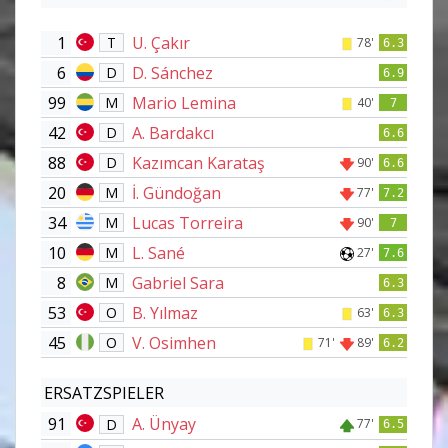
1
U. Çakır
T
78'
6.3
6
D. Sánchez
D
6.9
99
Mario Lemina
M
40'
7
42
A. Bardakcı
D
6.6
88
Kazımcan Karataş
D
90'
6.6
20
İ. Gündoğan
M
77'
7.2
34
Lucas Torreira
M
90'
7
10
L. Sané
M
27'
7.6
8
Gabriel Sara
M
6.3
53
B. Yılmaz
O
63'
6.3
45
V. Osimhen
O
71'
89'
6.2
ERSATZSPIELER
91
A. Ünyay
D
77'
6.5