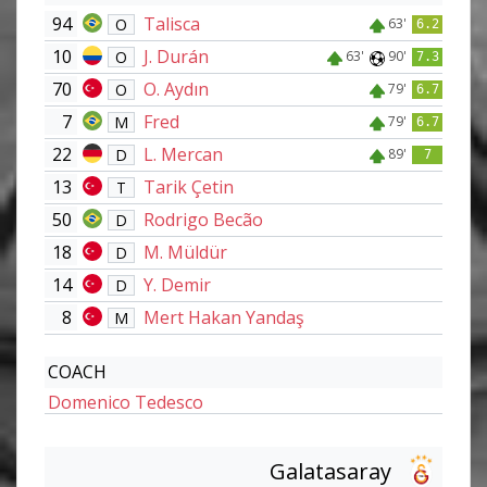
94
Talisca
O
63'
6.2
10
J. Durán
O
63'
90'
7.3
70
O. Aydın
O
79'
6.7
7
Fred
M
79'
6.7
22
L. Mercan
D
89'
7
13
Tarik Çetin
T
50
Rodrigo Becão
D
18
M. Müldür
D
14
Y. Demir
D
8
Mert Hakan Yandaş
M
COACH
Domenico Tedesco
Galatasaray