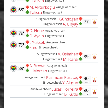
J. Durán
Eingewechselt
M. Aktürkoğlu
Ausgewechselt
63'
Talisca
Eingewechselt
İ. Gündoğan
Ausgewechselt
77'
A. Ünyay
Eingewechselt
D. Nene
Ausgewechselt
79'
O. Aydın
Eingewechselt
İ. Yüksek
Ausgewechselt
79'
Fred
Eingewechselt
V. Osimhen
Ausgewechselt
89'
M. Icardi
Eingewechselt
A. Brown
Ausgewechselt
89'
L. Mercan
Eingewechselt
Kazımcan Karataş
Ausgewechselt
90'
Y. Akgün
+4
Eingewechselt
Lucas Torreira
Ausgewechselt
90'
B. Kutlu
+7
Eingewechselt