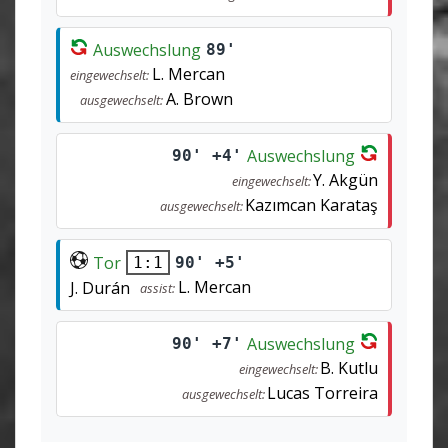
Auswechslung
89'
L. Mercan
eingewechselt:
A. Brown
ausgewechselt:
Auswechslung
90' +4'
Y. Akgün
eingewechselt:
Kazımcan Karataş
ausgewechselt:
Tor
90' +5'
1:1
L. Mercan
J. Durán
assist:
Auswechslung
90' +7'
B. Kutlu
eingewechselt:
Lucas Torreira
ausgewechselt: