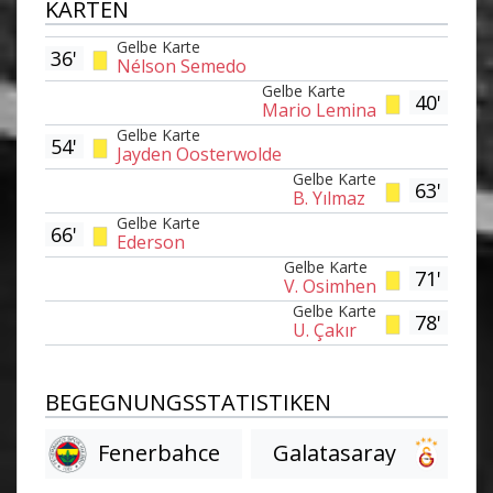
KARTEN
Gelbe Karte
36'
Nélson Semedo
Gelbe Karte
40'
Mario Lemina
Gelbe Karte
54'
Jayden Oosterwolde
Gelbe Karte
63'
B. Yılmaz
Gelbe Karte
66'
Ederson
Gelbe Karte
71'
V. Osimhen
Gelbe Karte
78'
U. Çakır
BEGEGNUNGSSTATISTIKEN
Fenerbahce
Galatasaray