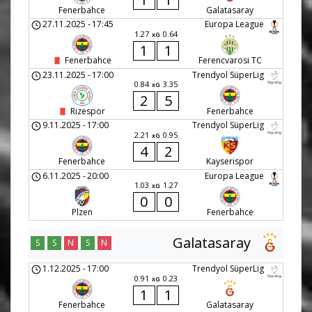
Fenerbahce
Galatasaray
27.11.2025
-
17:45
Europa League
1.27
0.64
xG
1
1
Fenerbahce
Ferencvarosi TC
23.11.2025
-
17:00
Trendyol SüperLig
0.84
3.35
xG
2
5
Rizespor
Fenerbahce
9.11.2025
-
17:00
Trendyol SüperLig
2.21
0.95
xG
4
2
Fenerbahce
Kayserispor
6.11.2025
-
20:00
Europa League
1.03
1.27
xG
0
0
Plzen
Fenerbahce
Galatasaray
S
S
N
S
N
1.12.2025
-
17:00
Trendyol SüperLig
0.91
0.23
xG
1
1
Fenerbahce
Galatasaray