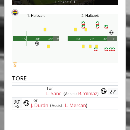
Halbzeit: 0-1
1. Halbzeit
2. Halbzeit
15'
30'
45'
7'
60'
75'
90'
11'
TORE
Tor
27'
L. Sané
(
B. Yılmaz
)
Assist:
Tor
90'
J. Durán
(
:
L. Mercan
)
Assist
+5