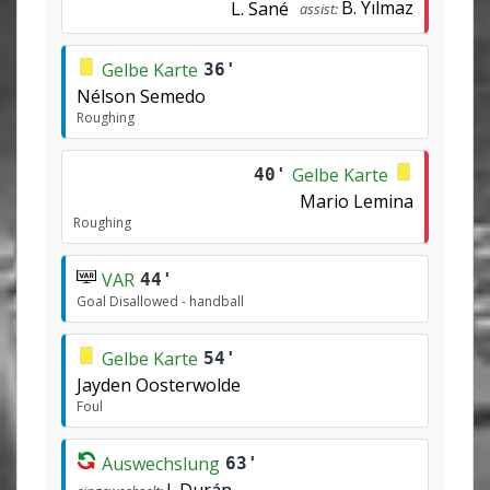
B. Yılmaz
L. Sané
assist:
Gelbe Karte
36'
Nélson Semedo
Roughing
Gelbe Karte
40'
Mario Lemina
Roughing
VAR
44'
Goal Disallowed - handball
Gelbe Karte
54'
Jayden Oosterwolde
Foul
Auswechslung
63'