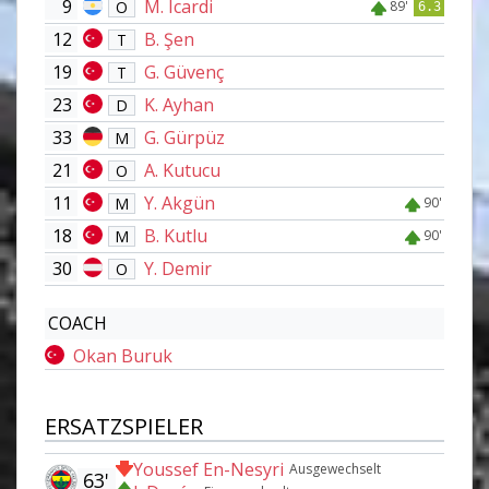
9
M. Icardi
O
89'
6.3
12
B. Şen
T
19
G. Güvenç
T
23
K. Ayhan
D
33
G. Gürpüz
M
21
A. Kutucu
O
11
Y. Akgün
M
90'
18
B. Kutlu
M
90'
30
Y. Demir
O
COACH
Okan Buruk
ERSATZSPIELER
Youssef En-Nesyri
Ausgewechselt
63'