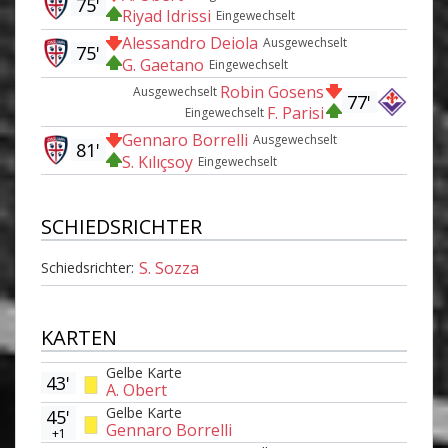
75'
Riyad Idrissi
Eingewechselt
Alessandro Deiola
Ausgewechselt
75'
G. Gaetano
Eingewechselt
Robin Gosens
Ausgewechselt
77'
F. Parisi
Eingewechselt
Gennaro Borrelli
Ausgewechselt
81'
S. Kılıçsoy
Eingewechselt
SCHIEDSRICHTER
S. Sozza
Schiedsrichter:
KARTEN
Gelbe Karte
43'
A. Obert
Gelbe Karte
45'
Gennaro Borrelli
+1