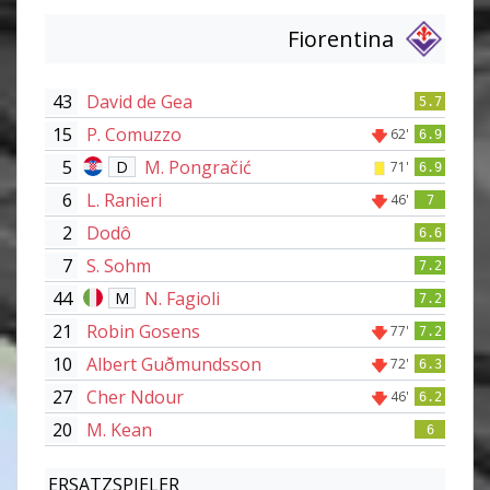
Fiorentina
43
David de Gea
5.7
15
P. Comuzzo
62'
6.9
5
M. Pongračić
D
71'
6.9
6
L. Ranieri
46'
7
2
Dodô
6.6
7
S. Sohm
7.2
44
N. Fagioli
M
7.2
21
Robin Gosens
77'
7.2
10
Albert Guðmundsson
72'
6.3
27
Cher Ndour
46'
6.2
20
M. Kean
6
ERSATZSPIELER