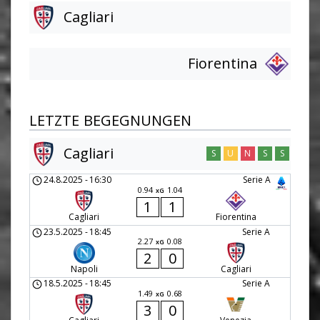
Cagliari
Fiorentina
LETZTE BEGEGNUNGEN
Cagliari
S
U
N
S
S
24.8.2025
-
16:30
Serie A
0.94
1.04
xG
1
1
Cagliari
Fiorentina
23.5.2025
-
18:45
Serie A
2.27
0.08
xG
2
0
Napoli
Cagliari
18.5.2025
-
18:45
Serie A
1.49
0.68
xG
3
0