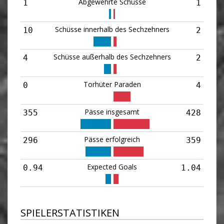
Abgewehrte Schüsse
1
1
Schüsse innerhalb des Sechzehners
10
2
Schüsse außerhalb des Sechzehners
4
2
Torhüter Paraden
0
4
Pässe insgesamt
355
428
Pässe erfolgreich
296
359
Expected Goals
0.94
1.04
SPIELERSTATISTIKEN