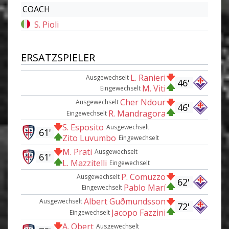
COACH
S. Pioli
ERSATZSPIELER
L. Ranieri
Ausgewechselt
46'
M. Viti
Eingewechselt
Cher Ndour
Ausgewechselt
46'
R. Mandragora
Eingewechselt
S. Esposito
Ausgewechselt
61'
Zito Luvumbo
Eingewechselt
M. Prati
Ausgewechselt
61'
L. Mazzitelli
Eingewechselt
P. Comuzzo
Ausgewechselt
62'
Pablo Marí
Eingewechselt
Albert Guðmundsson
Ausgewechselt
72'
Jacopo Fazzini
Eingewechselt
A. Obert
Ausgewechselt