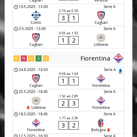
Cagliari
Venezia
10.5.2025
-
13:00
Serie A
2.16
0.56
xG
3
1
Como
Cagliari
3.5.2025
-
13:00
Serie A
0.93
1.53
xG
1
2
Cagliari
Udinese
Fiorentina
U
N
U
S
U
24.8.2025
-
16:30
Serie A
0.94
1.04
xG
1
1
Cagliari
Fiorentina
25.5.2025
-
18:45
Serie A
1.52
2.89
xG
2
3
Udinese
Fiorentina
18.5.2025
-
18:45
Serie A
1.77
2.39
xG
3
2
Fiorentina
Bologna
12.5.2025
-
16:30
Serie A