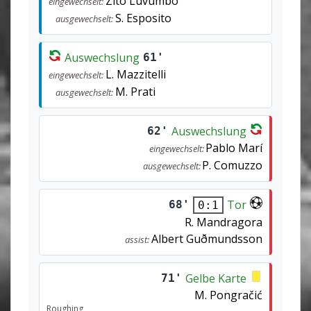
Zito Luvumbo
eingewechselt:
S. Esposito
ausgewechselt:
Auswechslung
61'
L. Mazzitelli
eingewechselt:
M. Prati
ausgewechselt:
Auswechslung
62'
Pablo Marí
eingewechselt:
P. Comuzzo
ausgewechselt:
Tor
68'
0:1
R. Mandragora
Albert Guðmundsson
assist:
Gelbe Karte
71'
M. Pongračić
Roughing