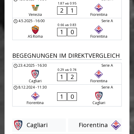
1.87
0.95
xG
2
1
Venezia
Fiorentina
4.5.2025
-
16:00
Serie A
0.66
0.83
xG
1
0
AS Roma
Fiorentina
BEGEGNUNGEN IM DIREKTVERGLEICH
23.4.2025
-
16:30
Serie A
0.29
0.74
xG
1
2
Cagliari
Fiorentina
8.12.2024
-
11:30
Serie A
1
0
Fiorentina
Cagliari
Cagliari
Fiorentina