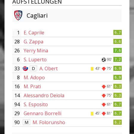
AUFSTELLUNGEN
Cagliari
1
E. Caprile
6.7
28
G. Zappa
6.6
26
Yerry Mina
7.6
6
S. Luperto
90'
7.2
33
A. Obert
D
43'
75'
6.9
8
M. Adopo
6.9
16
M. Prati
61'
6.3
14
Alessandro Deiola
75'
6.3
94
S. Esposito
61'
6.7
29
Gennaro Borrelli
45'
81'
6.7
90
M. Folorunsho
M
6.2