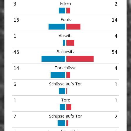
Ecken
3
2
Fouls
16
14
Abseits
1
4
Ballbesitz
46
54
Torschüsse
14
4
Schüsse aufs Tor
6
1
Tore
1
1
Schüsse aufs Tor
7
2