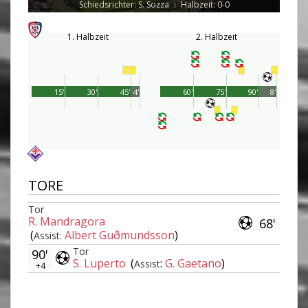
Schiedsrichter: S. Sozza
Halbzeit: 0-0
|
1. Halbzeit
2. Halbzeit
15'
30'
45'
4'
60'
75'
90'
8'
TORE
Tor
R. Mandragora
68'
(
Albert Guðmundsson
)
Assist:
Tor
90'
S. Luperto
(
:
G. Gaetano
)
Assist
+4