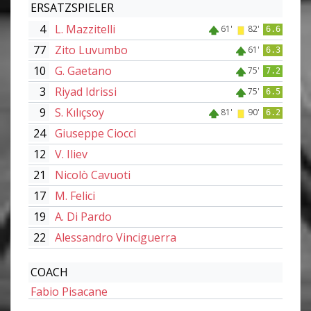
ERSATZSPIELER
4
L. Mazzitelli
61'
82'
6.6
77
Zito Luvumbo
61'
6.3
10
G. Gaetano
75'
7.2
3
Riyad Idrissi
75'
6.5
9
S. Kılıçsoy
81'
90'
6.2
24
Giuseppe Ciocci
12
V. Iliev
21
Nicolò Cavuoti
17
M. Felici
19
A. Di Pardo
22
Alessandro Vinciguerra
COACH
Fabio Pisacane