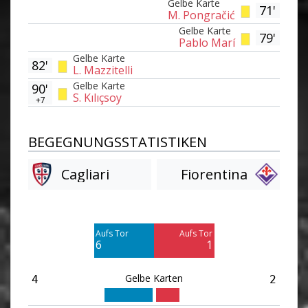
Gelbe Karte
71'
M. Pongračić
Gelbe Karte
79'
Pablo Marí
Gelbe Karte
82'
L. Mazzitelli
Gelbe Karte
90'
S. Kılıçsoy
+7
BEGEGNUNGSSTATISTIKEN
Cagliari
Fiorentina
Am Tor vorbei
Am Tor vorbei
7
3
Aufs Tor
Aufs Tor
Blocked
Blocked
6
1
1
1
Gelbe Karten
4
2