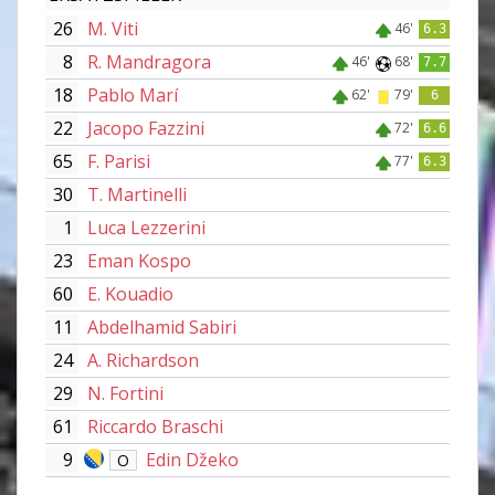
26
M. Viti
46'
6.3
8
R. Mandragora
46'
68'
7.7
18
Pablo Marí
62'
79'
6
22
Jacopo Fazzini
72'
6.6
65
F. Parisi
77'
6.3
30
T. Martinelli
1
Luca Lezzerini
23
Eman Kospo
60
E. Kouadio
11
Abdelhamid Sabiri
24
A. Richardson
29
N. Fortini
61
Riccardo Braschi
9
Edin Džeko
O