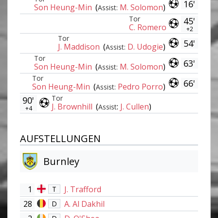
16'
Son Heung-Min
(
M. Solomon
)
Assist:
Tor
45'
C. Romero
+2
Tor
54'
J. Maddison
(
D. Udogie
)
Assist:
Tor
63'
Son Heung-Min
(
M. Solomon
)
Assist:
Tor
66'
Son Heung-Min
(
Pedro Porro
)
Assist:
Tor
90'
J. Brownhill
(
:
J. Cullen
)
Assist
+4
AUFSTELLUNGEN
Burnley
1
J. Trafford
T
28
A. Al Dakhil
D