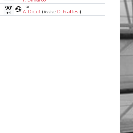
Tor
90'
A. Diouf
(
D. Frattesi
)
Assist:
+4