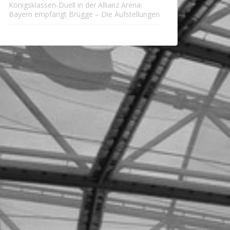
Königsklassen-Duell in der Allianz Arena:
Bayern empfängt Brügge – Die Aufstellungen