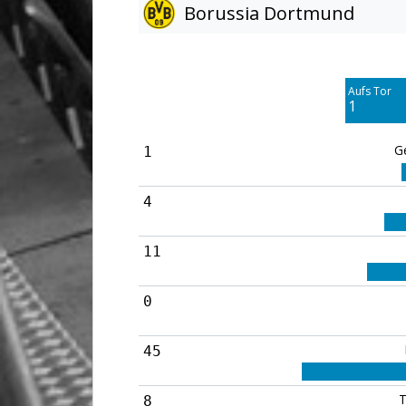
Borussia Dortmund
Am Tor vorbei
3
Aufs Tor
Blocked
1
4
G
1
4
11
0
45
T
8