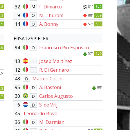
32
F. Dimarco
M
81'
.3
8.2
9
M. Thuram
O
88'
.3
6.9
14
A. Bonny
O
57'
.9
6.3
ERSATZSPIELER
94
Francesco Pio Esposito
O
.6
57'
5.9
13
Josep Martínez
T
12
R. Di Gennaro
T
89'
43
Matteo Cocchi
D
95
A. Bastoni
D
88'
.3
30
Carlos Augusto
D
.5
6
S. de Vrij
D
45
Leonardo Bovo
36
M. Darmian
D