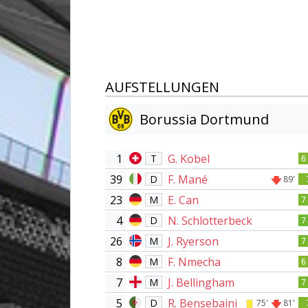
AUFSTELLUNGEN
Borussia Dortmund
1
G. Kobel
T
6
39
F. Mané
D
89'
23
E. Can
M
7
4
N. Schlotterbeck
D
7
26
J. Ryerson
M
7
8
F. Nmecha
M
6
7
J. Bellingham
M
7
5
R. Bensebaini
D
75'
81'