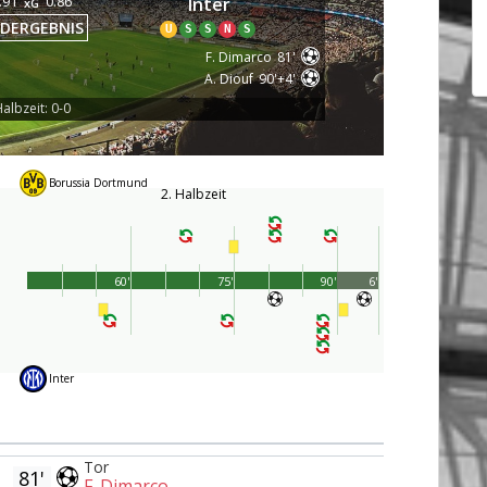
.91
0.86
Inter
xG
DERGEBNIS
U
S
S
N
S
F. Dimarco
81'
A. Diouf
90'+4'
albzeit: 0-0
Borussia Dortmund
2. Halbzeit
60'
75'
90'
6'
Inter
Tor
81'
F. Dimarco