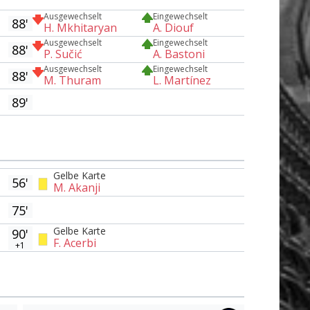
Ausgewechselt
Eingewechselt
88'
H. Mkhitaryan
A. Diouf
Ausgewechselt
Eingewechselt
88'
P. Sučić
A. Bastoni
Ausgewechselt
Eingewechselt
88'
M. Thuram
L. Martínez
89'
Gelbe Karte
56'
M. Akanji
75'
Gelbe Karte
90'
F. Acerbi
+1