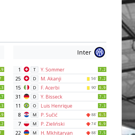
Inter
1
Y. Sommer
T
.9
7.2
25
M. Akanji
D
56'
7
7.2
15
F. Acerbi
D
90'
.3
6.9
31
Y. Bisseck
D
.7
7.3
11
Luis Henrique
O
.3
7.3
8
P. Sučić
M
88'
.9
6.5
7
P. Zieliński
M
74'
.2
6.9
22
H. Mkhitaryan
M
88'
7
7.5