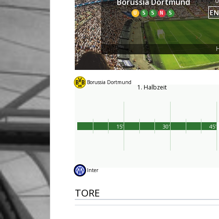
0
Borussia Dortmund
EN
U
S
S
N
S
H
Borussia Dortmund
1. Halbzeit
15'
30'
45'
Inter
TORE