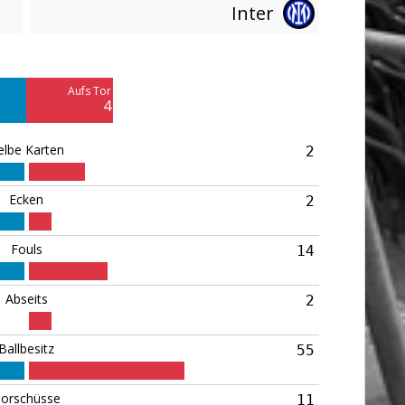
Inter
Am Tor vorbei
7
Aufs Tor
Blocked
4
3
elbe Karten
2
Ecken
2
Fouls
14
Abseits
2
Ballbesitz
55
orschüsse
11