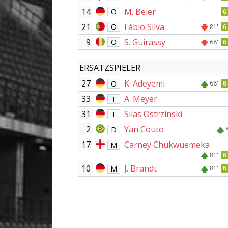
14
M. Beier
O
6
21
Fábio Silva
O
81'
6
9
S. Guirassy
O
68'
6
ERSATZSPIELER
27
K. Adeyemi
O
68'
6
33
A. Meyer
T
31
Silas Ostrzinski
T
2
Yan Couto
D
17
Carney Chukwuemeka
M
81'
6
10
J. Brandt
M
81'
6