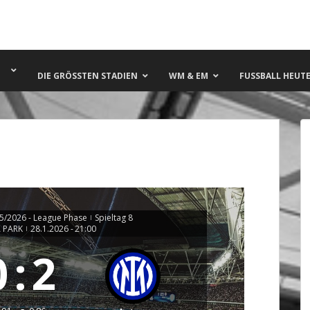
DIE GRÖSSTEN STADIEN
WM & EM
FUSSBALL HEUTE 
/2026 - League Phase
Spieltag 8
|
 PARK
28.1.2026
-
21:00
|
0
:
2