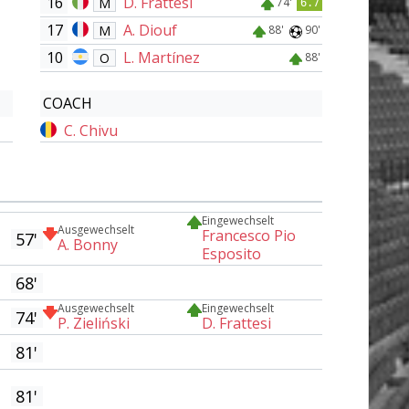
16
D. Frattesi
M
74'
6.7
17
A. Diouf
M
88'
90'
10
L. Martínez
O
88'
COACH
C. Chivu
Eingewechselt
Ausgewechselt
Francesco Pio
57'
A. Bonny
Esposito
68'
Ausgewechselt
Eingewechselt
74'
P. Zieliński
D. Frattesi
81'
81'