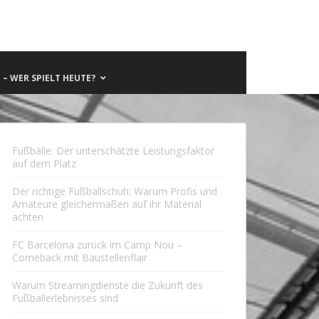
– WER SPIELT HEUTE?
Fußbälle: Der unterschätzte Leistungsfaktor
auf dem Platz
Der richtige Fußballschuh: Warum Profis und
Amateure gleichermaßen auf ihr Material
achten
FC Barcelona zurück im Camp Nou –
Comeback mit Baustellenflair
Warum Streamingdienste die Zukunft des
Fußballerlebnisses sind