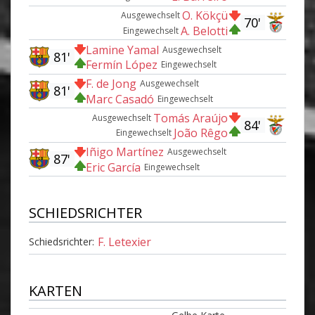
O. Kökçü
Ausgewechselt
70'
A. Belotti
Eingewechselt
Lamine Yamal
Ausgewechselt
81'
Fermín López
Eingewechselt
F. de Jong
Ausgewechselt
81'
Marc Casadó
Eingewechselt
Tomás Araújo
Ausgewechselt
84'
João Rêgo
Eingewechselt
Iñigo Martínez
Ausgewechselt
87'
Eric García
Eingewechselt
SCHIEDSRICHTER
F. Letexier
Schiedsrichter:
KARTEN