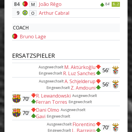
84
João Rêgo
M
84'
6.2
9
Arthur Cabral
O
COACH
Bruno Lage
ERSATZSPIELER
M. Aktürkoğlu
Ausgewechselt
56'
R. Luz Sanches
Eingewechselt
A. Schjelderup
Ausgewechselt
56'
Z. Amdouni
Eingewechselt
R. Lewandowski
Ausgewechselt
70'
Ferran Torres
Eingewechselt
Dani Olmo
Ausgewechselt
70'
Gavi
Eingewechselt
Florentino
Ausgewechselt
70'
L. Barreiro
Eingewechselt