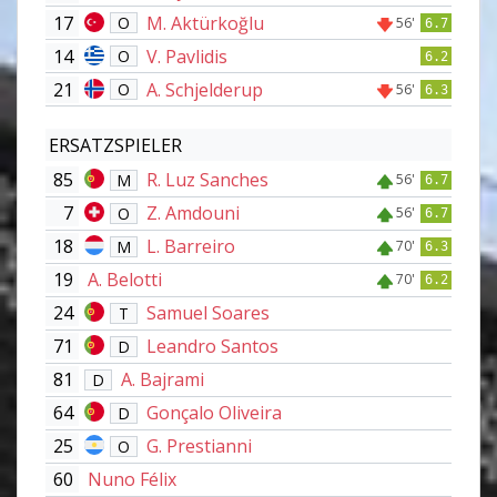
17
M. Aktürkoğlu
O
56'
6.7
14
V. Pavlidis
O
6.2
21
A. Schjelderup
O
56'
6.3
ERSATZSPIELER
85
R. Luz Sanches
M
56'
6.7
7
Z. Amdouni
O
56'
6.7
18
L. Barreiro
M
70'
6.3
19
A. Belotti
70'
6.2
24
Samuel Soares
T
71
Leandro Santos
D
81
A. Bajrami
D
64
Gonçalo Oliveira
D
25
G. Prestianni
O
60
Nuno Félix