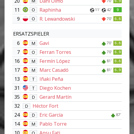
20
Dani Olmo
M
70'
6.9
11
Raphinha
O
11'
42'
9
9
R. Lewandowski
O
70'
6.6
ERSATZSPIELER
6
Gavi
M
70'
6.6
7
Ferran Torres
O
70'
6.9
16
Fermín López
M
81'
6.6
17
Marc Casadó
M
81'
6.9
13
Iñaki Peña
T
31
Diego Kochen
T
35
Gerard Martín
D
32
Héctor Fort
D
24
Eric García
D
87'
14
Pablo Torre
M
10
Ansu Fati
O