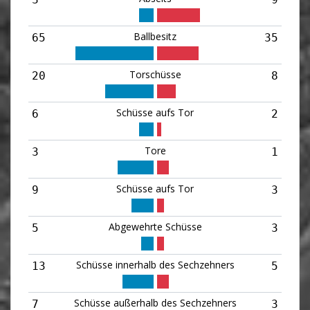
Ballbesitz
65
35
Torschüsse
20
8
Schüsse aufs Tor
6
2
Tore
3
1
Schüsse aufs Tor
9
3
Abgewehrte Schüsse
5
3
Schüsse innerhalb des Sechzehners
13
5
Schüsse außerhalb des Sechzehners
7
3