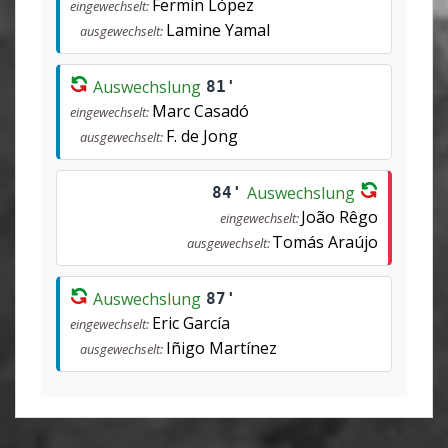
Fermín López
eingewechselt:
Lamine Yamal
ausgewechselt:
Auswechslung
81'
Marc Casadó
eingewechselt:
F. de Jong
ausgewechselt:
Auswechslung
84'
João Rêgo
eingewechselt:
Tomás Araújo
ausgewechselt:
Auswechslung
87'
Eric García
eingewechselt:
Iñigo Martínez
ausgewechselt: