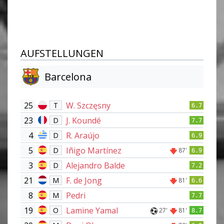
AUFSTELLUNGEN
Barcelona
25
W. Szczęsny
T
6.7
23
J. Koundé
D
7.7
4
R. Araújo
D
6.9
5
Iñigo Martínez
D
87'
6.9
3
Alejandro Balde
D
7.2
21
F. de Jong
M
81'
6.6
8
Pedri
M
7.7
19
Lamine Yamal
O
27'
81'
8.7