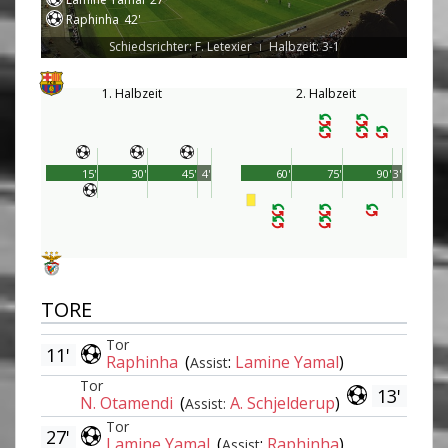
Raphinha
42'
Schiedsrichter: F. Letexier
Halbzeit: 3-1
|
1. Halbzeit
2. Halbzeit
15'
30'
45'
4'
60'
75'
90'
3'
TORE
Tor
11'
Raphinha
(
:
Lamine Yamal
)
Assist
Tor
13'
N. Otamendi
(
A. Schjelderup
)
Assist:
Tor
27'
Lamine Yamal
(
:
Raphinha
)
Assist