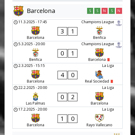
Barcelona
S
S
N
S
N
11.3.2025
-
17:45
Champions League
3
1
Barcelona
Benfica
5.3.2025
-
20:00
Champions League
0
1
Benfica
Barcelona
2.3.2025
-
15:15
La Liga
4
0
Barcelona
Real Sociedad
22.2.2025
-
20:00
La Liga
0
2
Las Palmas
Barcelona
17.2.2025
-
20:00
La Liga
1
0
Barcelona
Rayo Vallecano