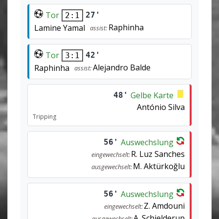
Tor
27'
2:1
Raphinha
Lamine Yamal
assist:
Tor
42'
3:1
Alejandro Balde
Raphinha
assist:
Gelbe Karte
48'
António Silva
Tripping
Auswechslung
56'
R. Luz Sanches
eingewechselt:
M. Aktürkoğlu
ausgewechselt:
Auswechslung
56'
Z. Amdouni
eingewechselt:
A. Schjelderup
ausgewechselt: