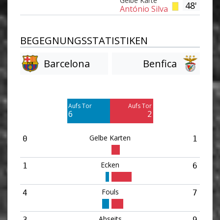
Gelbe Karte
48'
António Silva
BEGEGNUNGSSTATISTIKEN
Barcelona
Benfica
Am Tor vorbei
Am Tor vorbei
9
6
Aufs Tor
Aufs Tor
Blocked
Blocked
6
2
5
3
Gelbe Karten
0
1
Ecken
1
6
Fouls
4
7
Abseits
3
9