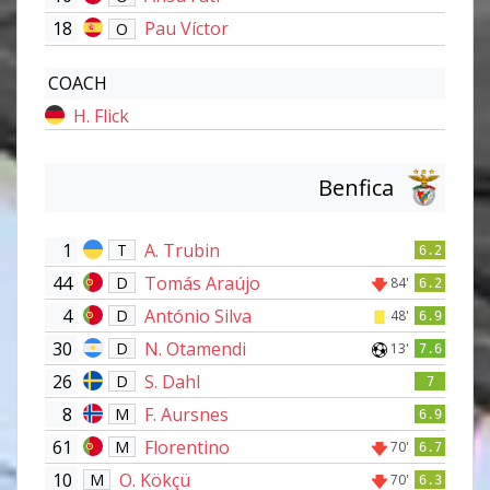
18
Pau Víctor
O
COACH
H. Flick
Benfica
1
A. Trubin
T
6.2
44
Tomás Araújo
D
84'
6.2
4
António Silva
D
48'
6.9
30
N. Otamendi
D
13'
7.6
26
S. Dahl
D
7
8
F. Aursnes
M
6.9
61
Florentino
M
70'
6.7
10
O. Kökçü
M
70'
6.3