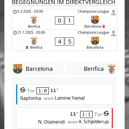
BEGEGNUNGEN IM DIREKTVERGLEICH
5.3.2025
-
20:00
Champions League
0
1
Benfica
Barcelona
21.1.2025
-
20:00
Champions League
4
5
Benfica
Barcelona
Barcelona
Benfica
Tor
11'
1:0
Lamine Yamal
Raphinha
assist:
Tor
13'
1:1
A. Schjelderup
N. Otamendi
assist: