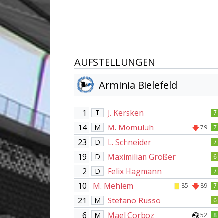
AUFSTELLUNGEN
Arminia Bielefeld
1
J. Kersken
T
7
14
M. Momuluh
M
79'
7
23
L. Schneider
D
7
19
Maximilian Großer
D
6
2
Felix Hagmann
D
7
10
M. Mehlem
85'
89'
7
21
Stefano Russo
M
6
6
Mael Corboz
M
52'
8