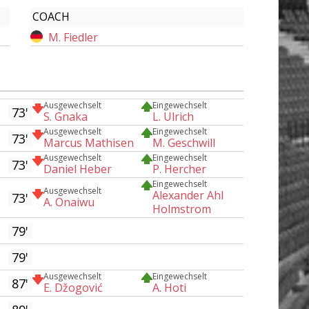
COACH
M. Fiedler
Ausgewechselt
Eingewechselt
73'
S. Gnaka
L. Ulrich
Ausgewechselt
Eingewechselt
73'
Marcus Mathisen
M. Geschwill
Ausgewechselt
Eingewechselt
73'
Daniel Heber
P. Hercher
Eingewechselt
Ausgewechselt
Alexander Ahl
73'
A. Onaiwu
Holmstrom
79'
79'
Ausgewechselt
Eingewechselt
87'
E. Džogović
A. Hoti