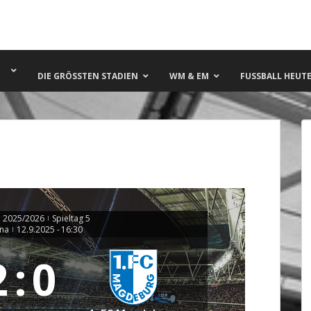
DIE GRÖSSTEN STADIEN
WM & EM
FUSSBALL HEUTE 
a 2025/2026
Spieltag 5
|
na
12.9.2025
-
16:30
|
2
:
0