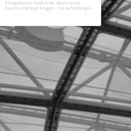
Königsklassen-Duell in der Allianz Arena:
Bayern empfängt Brügge – Die Aufstellungen