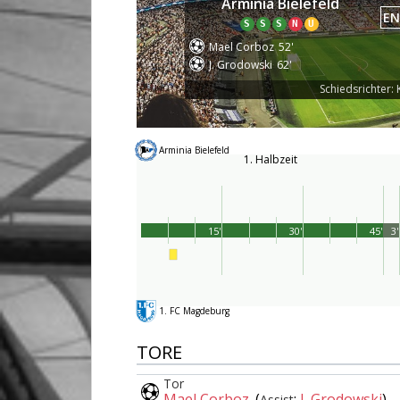
Arminia Bielefeld
EN
S
S
S
N
U
Mael Corboz
52'
J. Grodowski
62'
Schiedsrichter: 
Arminia Bielefeld
1. Halbzeit
15'
30'
45'
3'
1. FC Magdeburg
TORE
Tor
Mael Corboz
(
:
J. Grodowski
)
Assist