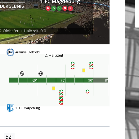
1. FC Magdeburg
DERGEBNIS
N
S
S
N
N
K. Oldhafer
Halbzeit: 0-0
|
Arminia Bielefeld
2. Halbzeit
60'
75'
90'
8'
1. FC Magdeburg
52'