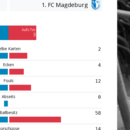
1. FC Magdeburg
Am Tor vorbei
11
Aufs Tor
Blocked
3
5
elbe Karten
2
Ecken
4
Fouls
12
Abseits
0
Ballbesitz
58
orschüsse
14