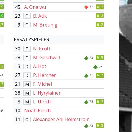
45
A. Onaiwu
73'
.9
6.2
23
B. Atik
O
.9
6.3
9
M. Breunig
O
.7
6.2
ERSATZSPIELER
30
N. Kruth
T
28
M. Geschwill
D
73'
6.9
3
A. Hoti
D
87'
.3
27
P. Hercher
D
89'
73'
6.7
21
F. Michel
M
.7
38
L. Hyryläinen
M
8
L. Ulrich
M
73'
6.7
10
Noah Pesch
89'
11
Alexander Ahl Holmstrom
O
73'
6.3