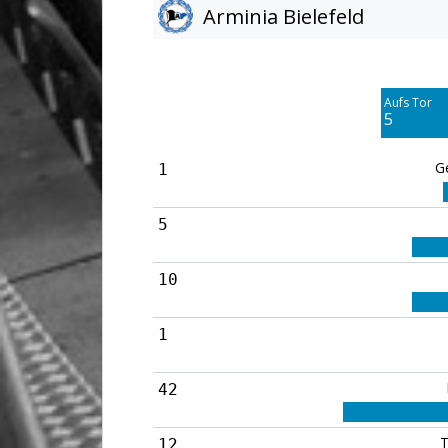
Arminia Bielefeld
Am Tor vorbei
5
Aufs Tor
Blocked
5
2
G
1
5
10
1
42
T
12