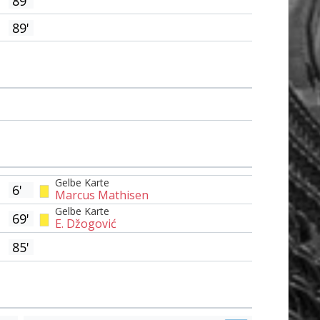
89'
89'
Gelbe Karte
6'
Marcus Mathisen
Gelbe Karte
69'
E. Džogović
85'