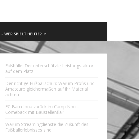
– WER SPIELT HEUTE?
Fußbälle: Der unterschätzte Leistungsfaktor
auf dem Platz
Der richtige Fußballschuh: Warum Profis und
Amateure gleichermaßen auf ihr Material
achten
FC Barcelona zurück im Camp Nou –
Comeback mit Baustellenflair
Warum Streamingdienste die Zukunft des
Fußballerlebnisses sind