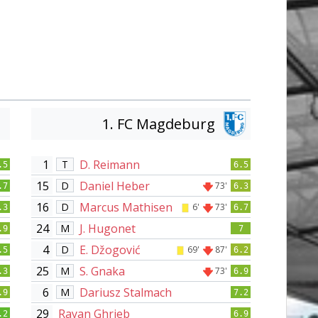
1. FC Magdeburg
1
D. Reimann
T
.5
6.5
15
Daniel Heber
D
73'
.7
6.3
16
Marcus Mathisen
D
6'
73'
.3
6.7
24
J. Hugonet
M
.9
7
4
E. Džogović
D
69'
87'
.5
6.2
25
S. Gnaka
M
73'
.3
6.9
6
Dariusz Stalmach
M
.9
7.2
29
Rayan Ghrieb
.2
6.9