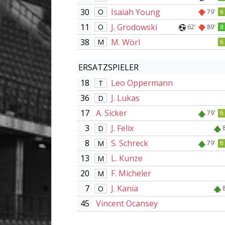
30
Isaiah Young
O
79'
6
11
J. Grodowski
O
62'
89'
8
38
M. Wörl
M
6
ERSATZSPIELER
18
Leo Oppermann
T
36
J. Lukas
D
17
A. Sicker
79'
6
3
J. Felix
D
8
S. Schreck
M
79'
6
13
L. Kunze
M
20
F. Micheler
M
7
J. Kania
O
45
Vincent Ocansey