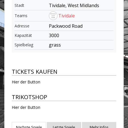
Tividale, West Midlands
Stadt
Tividale
Teams
Packwood Road
Adresse
3000
Kapazität
grass
Spielbelag
TICKETS KAUFEN
Hier der Button
TRIKOTSHOP
Hier der Button
Nächste Spiele
Letzte Spiele
Mehr Infos