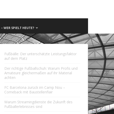
– WER SPIELT HEUTE?
Fußbälle: Der unterschätzte Leistungsfaktor
auf dem Platz
Der richtige Fußballschuh: Warum Profis und
Amateure gleichermaßen auf ihr Material
achten
FC Barcelona zurück im Camp Nou –
Comeback mit Baustellenflair
Warum Streamingdienste die Zukunft des
Fußballerlebnisses sind