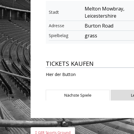
Melton Mowbray,
Stadt
Leicestershire
Burton Road
Adresse
grass
Spielbelag
TICKETS KAUFEN
Hier der Button
Nächste Spiele
L
Beitragsnavigation
GER Sports Ground