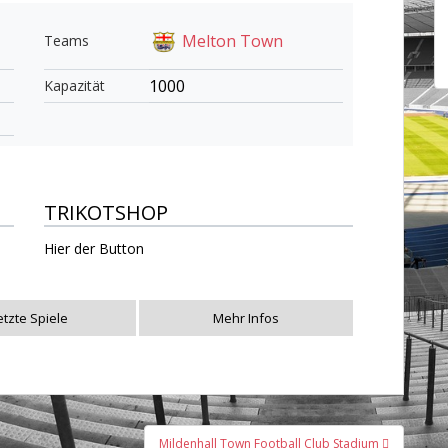
Melton Town
Teams
1000
Kapazität
TRIKOTSHOP
Hier der Button
etzte Spiele
Mehr Infos
Mildenhall Town Football Club Stadium