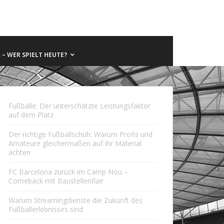
– WER SPIELT HEUTE?
Fußbälle: Der unterschätzte Leistungsfaktor
auf dem Platz
Der richtige Fußballschuh: Warum Profis und
Amateure gleichermaßen auf ihr Material
achten
FC Barcelona zurück im Camp Nou –
Comeback mit Baustellenflair
Warum Streamingdienste die Zukunft des
Fußballerlebnisses sind