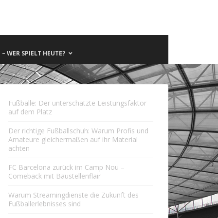
– WER SPIELT HEUTE?
Fußbälle: Der unterschätzte Leistungsfaktor
auf dem Platz
Der richtige Fußballschuh: Warum Profis und
Amateure gleichermaßen auf ihr Material
achten
FC Barcelona zurück im Camp Nou –
Comeback mit Baustellenflair
Warum Streamingdienste die Zukunft des
Fußballerlebnisses sind