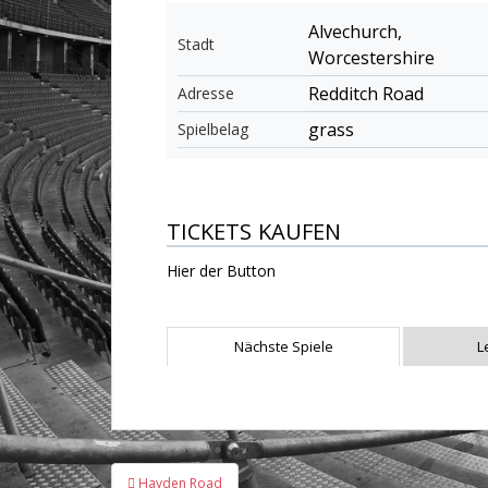
Alvechurch,
Stadt
Worcestershire
Redditch Road
Adresse
grass
Spielbelag
TICKETS KAUFEN
Hier der Button
Nächste Spiele
L
Beitragsnavigation
Hayden Road