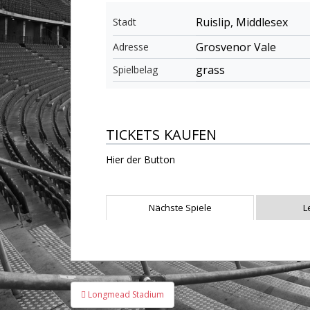
Ruislip, Middlesex
Stadt
Grosvenor Vale
Adresse
grass
Spielbelag
TICKETS KAUFEN
Hier der Button
Nächste Spiele
L
Beitragsnavigation
Longmead Stadium