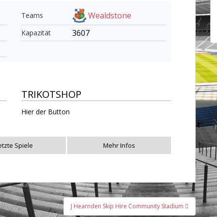
Wealdstone
Teams
3607
Kapazität
TRIKOTSHOP
Hier der Button
etzte Spiele
Mehr Infos
J Hearnden Skip Hire Community Stadium