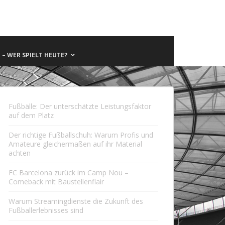
– WER SPIELT HEUTE?
Fußbälle: Der unterschätzte Leistungsfaktor
auf dem Platz
Der richtige Fußballschuh: Warum Profis und
Amateure gleichermaßen auf ihr Material
achten
FC Barcelona zurück im Camp Nou –
Comeback mit Baustellenflair
Warum Streamingdienste die Zukunft des
Fußballerlebnisses sind