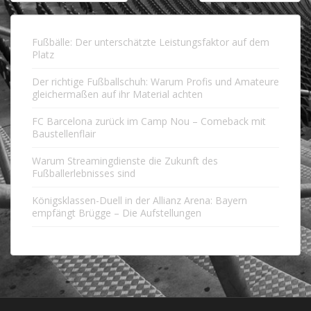
Fußbälle: Der unterschätzte Leistungsfaktor auf dem
Platz
Der richtige Fußballschuh: Warum Profis und Amateure
gleichermaßen auf ihr Material achten
FC Barcelona zurück im Camp Nou – Comeback mit
Baustellenflair
Warum Streamingdienste die Zukunft des
Fußballerlebnisses sind
Königsklassen-Duell in der Allianz Arena: Bayern
empfängt Brügge – Die Aufstellungen